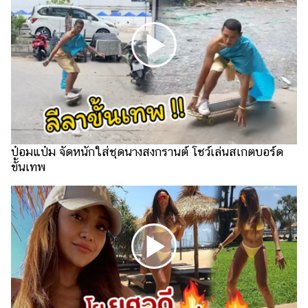
แต่งงาน
แม่
และ
เด็ก
สัตว์
เลี้ยง
Infographic
ป๋อมแป๋ม จัดหนักใส่ชุดนางสงกรานต์ โชว์เล่นสเกตบอร์ด
บริการ
ขั้นเทพ
แอปฯ
กระปุก
คอร์ส
ออนไลน์
เรียน
เลข