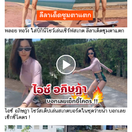
รถยนต์
บ้าน
และ
พลอย หอวัง ใส่บิกินี่โชว์เล่นเซิร์ฟสเกต ลีลาเด็ดซูมตาแตก
การ
ตกแต่ง
มือ
ถือ
ราคา
ทอง
ราคา
น้ำมัน
วา
ไอซ์ อภิษฎา โชว์สเต็ปเล่นสเกตบอร์ดในชุดว่ายน้ำ บอกเลย
ไร
เซ็กซี่โคตร !
ตี้