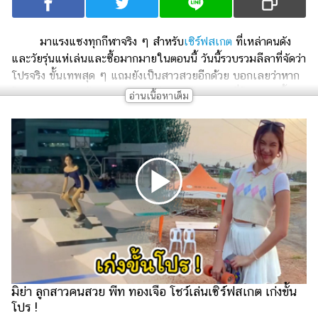
เงิน
การ
มาแรงแซงทุกกีฬาจริง ๆ สำหรับ
เซิร์ฟสเกต
ที่เหล่าคนดัง
ศึกษา
และวัยรุ่นแห่เล่นและซื้อมากมายในตอนนี้ วันนี้รวบรวมลีลาที่จัดว่า
โปรจริง ขั้นเทพสุด ๆ แถมยังเป็นสาวสวยอีกด้วย บอกเลยว่าหาก
บันเทิง
ใครเล่นจนเก่งแล้วมันดูเท่สุด ๆ ไปเลย ไม่แปลกที่กีฬาชนิดนี้จะ
ได้รับความสนใจอย่างมาก
รูปภาพ
ขอบคุณคลิปจาก
cool.girl.tt
,
challengek
ดู
หนัง
Music
Station
ละคร
บันเทิง
เกาหลี
มิย่า ลูกสาวคนสวย พีท ทองเจือ โชว์เล่นเซิร์ฟสเกต เก่งขั้น
ไลฟ์
โปร !