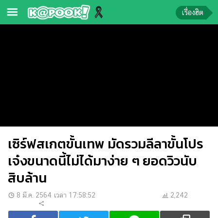
เรื่องฮิต
ข่าว-
ความ
รู้
ข่าว
ข่าว
บันเทิง
เซิร์ฟสเกตขั้นเทพ มัดรวมลีลาขั้นโปร
ตรวจ
หวย
เจ๋งขนาดนี้ไม่ได้มาง่าย ๆ ยอดวิวนับ
ผล
สิบล้าน
บอล
สด
8 มี.ค. 2564 เวลา 17:58:52
2,242
การ