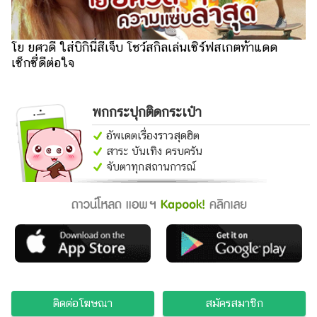
ออนไลน์
ติดต่อ
โฆษณา
โย ยศวดี ใส่บิกินี่สีเจ็บ โชว์สกิลเล่นเซิร์ฟสเกตท้าแดด
เซ็กซี่ดีต่อใจ
แจ้ง
ปัญหา
พกกระปุกติดกระเป๋า
ร่วม
งาน
อัพเดตเรื่องราวสุดฮิต
กับ
สาระ บันเทิง ครบครัน
เรา
จับตาทุกสถานการณ์
ติดต่อโฆษณา
สมัครสมาชิก