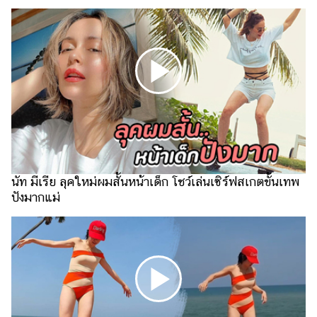
ไตล์
ดูด
วง
ผู้
หญิง
ผู้ชาย
สุขภาพ
ท่อง
นัท มีเรีย ลุคใหม่ผมสั้นหน้าเด็ก โชว์เล่นเซิร์ฟสเกตขั้นเทพ
เที่ยว
ปังมากแม่
สูตร
อาหาร
ง่ายๆ
ช้อป
ปิ้ง