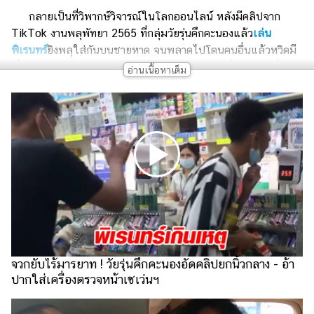
เงิน
กลายเป็นที่วิพากษ์วิจารณ์ในโลกออนไลน์ หลังมีคลิปจาก
การ
TikTok งานพลุพัทยา 2565 ที่กลุ่มวัยรุ่นคึกคะนองแล้ว
เล่น
ศึกษา
พิเรนทร์
ยิงพลุใส่กันบนชายหาด จนพลาดไปโดนคนอื่นแล้วหวิดมี
เรื่องตะลุมบอน ชาวเน็ตจวกกันเละ เล่นอะไรไม่รู้เรื่อง ทำคนอื่น
บันเทิง
เดือดร้อน
รูปภาพ
ดู
หนัง
Music
Station
ละคร
บันเทิง
จวกยับไร้มารยาท ! วัยรุ่นคึกคะนองอัดคลิปยกนิ้วกลาง - อ้า
เกาหลี
ปากใส่เครื่องตรวจหน้าเซเว่นฯ
ไลฟ์