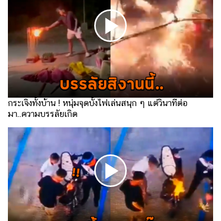
แต่งงาน
แม่
และ
เด็ก
สัตว์
เลี้ยง
Infographic
กระเจิงทั้งบ้าน ! หนุ่มจุดบั้งไฟเล่นสนุก ๆ แต่วินาทีต่อ
มา..ความบรรลัยเกิด
บริการ
แอปฯ
กระปุก
คอร์ส
ออนไลน์
เรียน
เลข