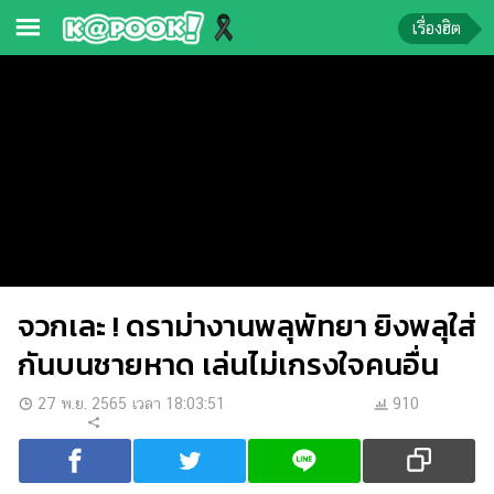
เรื่องฮิต
ข่าว-
ความ
รู้
ข่าว
ข่าว
บันเทิง
จวกเละ ! ดราม่างานพลุพัทยา ยิงพลุใส่
ตรวจ
หวย
กันบนชายหาด เล่นไม่เกรงใจคนอื่น
ผล
27 พ.ย. 2565 เวลา 18:03:51
910
บอล
สด
การ