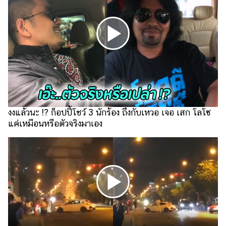
ไตล์
ดูด
วง
ผู้
หญิง
ผู้ชาย
สุขภาพ
งงแล้วนะ !? ก็อปปี้โชว์ 3 นักร้อง ถึงกับเหวอ เจอ เสก โลโซ
แค่เหมือนหรือตัวจริงมาเอง
ท่อง
เที่ยว
สูตร
อาหาร
ง่ายๆ
ช้อป
ปิ้ง