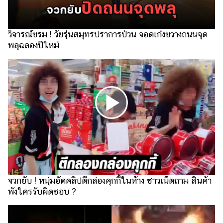
รถยนต์
บ้าน
วิจารณ์ขรม ! วัยรุ่นสมุทรปราการป่วน จอดเก๋งขวางถนนจุด
และ
พลุฉลองปีใหม่
การ
ตกแต่ง
มือ
ถือ
ราคา
ทอง
ราคา
น้ำมัน
วา
จวกยับ ! หนุ่มอัดคลิปตีกล่องคุกกี้ในห้าง ชาวเน็ตถาม สินค้า
ไร
พังใครรับผิดชอบ ?
ตี้