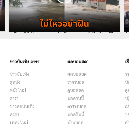
ระทึก ! มินิบัสลุยกระแสน้ำเชี่ยว คนซวยไม่ใช่ใครที่ไหน
น้
ก็ผู้โดยสารนั่นแหละ
ชา
ข่าวบันเทิง ดารา:
ผลบอลสด:
เรื
ข่าวบันเทิง
ผลบอลสด
รา
ดูหนัง
ราคาบอล
บั
หนังใหม่
ดูบอลสด
ด
ดารา
บอลวันนี้
ปฏ
ข่าวสดบันเทิง
ตารางบอล
c
ละคร
บอลคืนนี้
ขอ
เพลงใหม่
บ้านบอล
คำ