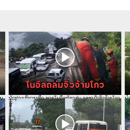
ใน
นักท่องเที่ยวระทึก พายุโนอึลพัดถล่ม จุดชมวิวจิ่วจ้ายโกว
น้
ที่เที่ยวดังของจีน
ถู