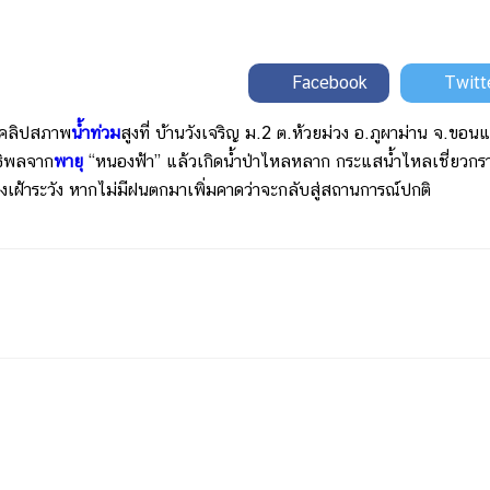
Facebook
Twitt
คลิปสภาพ
น้ำท่วม
สูงที่ บ้านวังเจริญ ม.2 ต.ห้วยม่วง อ.ภูผาม่าน จ.ขอนแ
ธิพลจาก
พายุ
“หนองฟ้า” แล้วเกิดน้ำป่าไหลหลาก กระแสน้ำไหลเชี่ยวกร
งเฝ้าระวัง หากไม่มีฝนตกมาเพิ่มคาดว่าจะกลับสู่สถานการณ์ปกติ