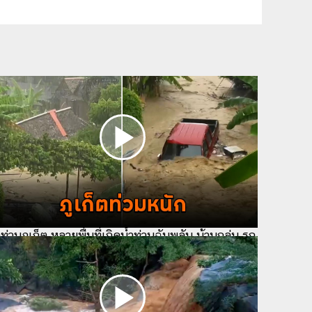
ำท่วมภูเก็ต หลายพื่นที่เกิดน้ำท่วมฉับพลัน บ้านถล่ม รถ
กน้ำพัดหาย