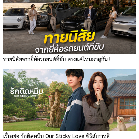
ทายนิสัยจากยี่ห้อรถยนต์ที่ขับ ตรงแค่ไหนมาดูกัน !
เรื่องย่อ รักติดหนึบ Our Sticky Love ซีรีส์เกาหลี