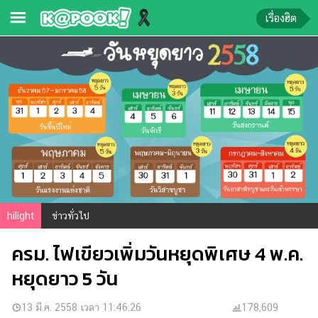
เรื่องฮิต
ข่าว-
ความ
รู้
ข่าว
ข่าว
บันเทิง
ตรวจ
hilight
ข่าวทั่วไป
หวย
ครม. ไฟเขียวเพิ่มวันหยุดพิเศษ 4 พ.ค.
ผล
บอล
หยุดยาว 5 วัน
สด
การ
13 มี.ค. 2558 เวลา 11:46:26
178,609