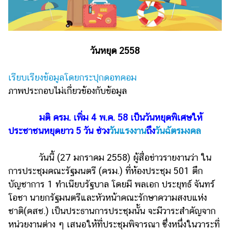
ไตล์
ดูด
วง
วันหยุด 2558
ผู้
หญิง
เรียบเรียงข้อมูลโดยกระปุกดอทคอม
ผู้ชาย
ภาพประกอบไม่เกี่ยวข้องกับข้อมูล
สุขภาพ
มติ ครม. เพิ่ม 4 พ.ค. 58 เป็นวันหยุดพิเศษให้
ท่อง
ประชาชนหยุดยาว 5 วัน ช่วง
วันแรงงาน
ถึง
วันฉัตรมงคล
เที่ยว
วันนี้ (27 มกราคม 2558) ผู้สื่อข่าวรายงานว่า ใน
สูตร
อาหาร
การประชุมคณะรัฐมนตรี (ครม.) ที่ห้องประชุม 501 ตึก
ง่ายๆ
บัญชาการ 1 ทำเนียบรัฐบาล โดยมี พลเอก ประยุทธ์ จันทร์
โอชา นายกรัฐมนตรีและหัวหน้าคณะรักษาความสงบแห่ง
ช้อป
ชาติ(คสช.) เป็นประธานการประชุมนั้น จะมีวาระสำคัญจาก
ปิ้ง
หน่วยงานต่าง ๆ เสนอให้ที่ประชุมพิจารณา ซึ่งหนึ่งในวาระที่