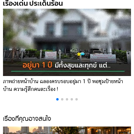
เรื่องเด่น ประเด็นร้อน
ออนไลน์
ติดต่อ
โฆษณา
แจ้ง
ปัญหา
ร่วม
งาน
กับ
เรา
ภาพถ่ายหน้าบ้าน ฉลองครบรอบอยู่มา 1 ปี พอซูมป้ายหน้า
เ
บ้าน ความรู้สึกคนละเรื่อง !
บ
เรื่องที่คุณอาจสนใจ