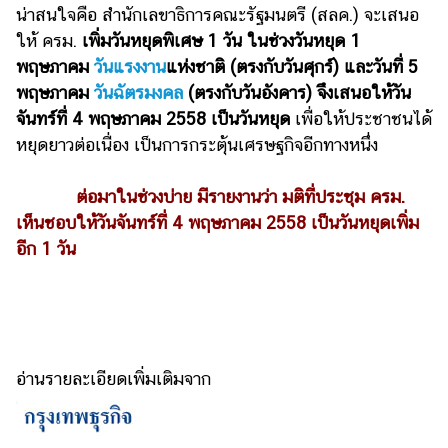
น่าสนใจคือ สำนักเลขาธิการคณะรัฐมนตรี (สลค.) จะเสนอ
รถยนต์
ให้ ครม.
เพิ่มวันหยุดพิเศษ 1 วัน ในช่วงวันหยุด 1
บ้าน
พฤษภาคม
วันแรงงาน
แห่งชาติ (ตรงกับวันศุกร์) และวันที่ 5
และ
พฤษภาคม
วันฉัตรมงคล
(ตรงกับวันอังคาร) จึงเสนอให้วัน
การ
จันทร์ที่ 4 พฤษภาคม 2558 เป็นวันหยุด
เพื่อให้ประชาชนได้
ตกแต่ง
หยุดยาวต่อเนื่อง เป็นการกระตุ้นเศรษฐกิจอีกทางหนึ่ง
มือ
ถือ
ต่อมาในช่วงบ่าย มีรายงานว่า มติที่ประชุม ครม.
เห็นชอบให้วันจันทร์ที่ 4 พฤษภาคม 2558 เป็นวันหยุดเพิ่ม
ราคา
อีก 1 วัน
ทอง
ราคา
น้ำมัน
วา
อ่านรายละเอียดเพิ่มเติมจาก
ไร
ตี้