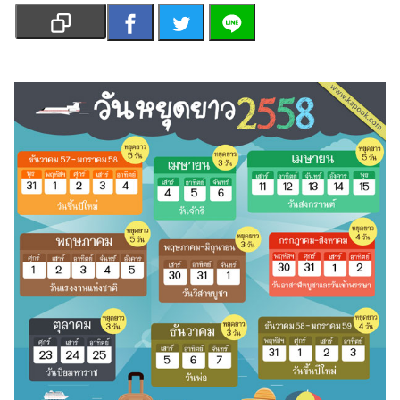
เงิน
การ
ศึกษา
บันเทิง
รูปภาพ
ดู
หนัง
Music
Station
ละคร
บันเทิง
เกาหลี
ไลฟ์