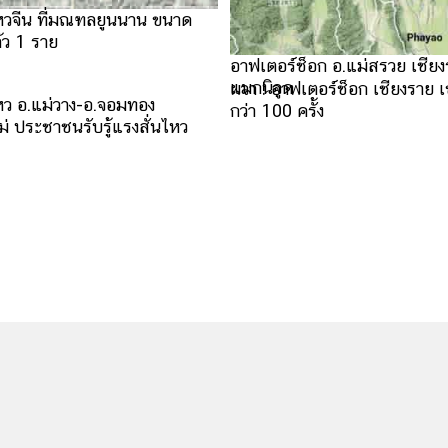
หวจีน ที่มณฑลยูนนาน ขนาด
้ว 1 ราย
อาฟเตอร์ช็อก อ.แม่สรวย เชียง
แมกนิจูด
หว อ.แม่วาง-อ.จอมทอง
ม่ ประชาชนรับรู้แรงสั่นไหว
ผวา ! อาฟเตอร์ช็อก เชียงราย เข
กว่า 100 ครั้ง