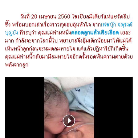
รถยนต์
วันที่ 20 เมษายน 2560 โซเชียลมีเดียร์แห่แชร์คลิป
บ้าน
ซึ้ง พร้อมบอกเล่าเรื่องราวสุดอบอุ่นหัวใจ จาก
เฟซบุ๊ก จตุรงค์
และ
บุญยัง
ที่ระบุว่า คุณแม่ท่านหนึ่ง
คลอดลูกแล้วเสียเลือด
เยอะ
การ
มาก กำลังจะจากโลกนี้ไป พยาบาลจึงอุ้มเด็กน้อยมาให้แม่ได้
ตกแต่ง
เห็นหน้าลูกก่อนจะหมดลมหายใจ แต่แล้วปฏิหาริย์ก็เกิดขึ้น
มือ
คุณแม่ท่านนี้กลับมามีลมหายใจอีกครั้งรอดพ้นความตายด้วย
ถือ
พลังจากลูก
ราคา
ทอง
ราคา
น้ำมัน
วา
ไร
ตี้