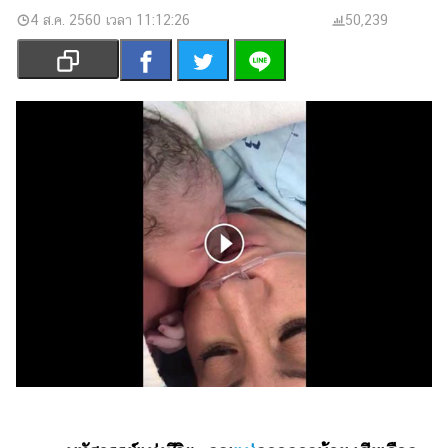
เงิน
4 ส.ค. 2560 เวลา 11:12:26
50,239
การ
ศึกษา
บันเทิง
รูปภาพ
ดู
หนัง
Music
Station
ละคร
บันเทิง
เกาหลี
ไลฟ์