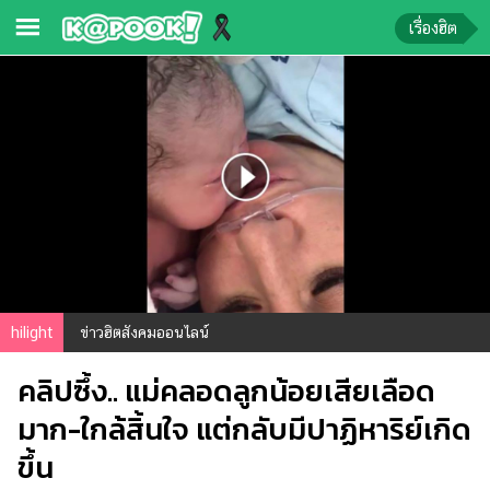
เรื่องฮิต
ข่าว-
ความ
รู้
ข่าว
ข่าว
บันเทิง
ตรวจ
hilight
ข่าวฮิตสังคมออนไลน์
หวย
คลิปซึ้ง.. แม่คลอดลูกน้อยเสียเลือด
ผล
บอล
มาก-ใกล้สิ้นใจ แต่กลับมีปาฏิหาริย์เกิด
สด
ขึ้น
การ