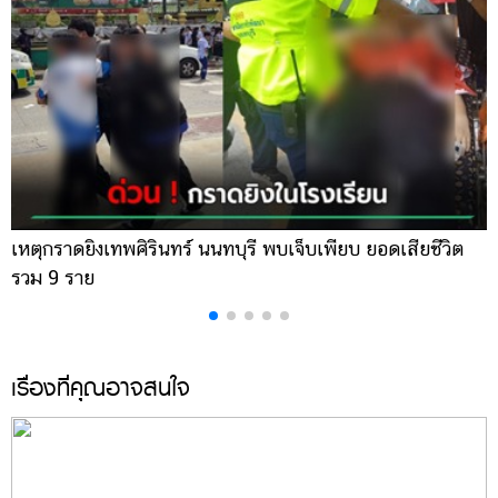
เหตุกราดยิงเทพศิรินทร์ นนทบุรี พบเจ็บเพียบ ยอดเสียชีวิต
พ
รวม 9 ราย
ค
เรื่องที่คุณอาจสนใจ