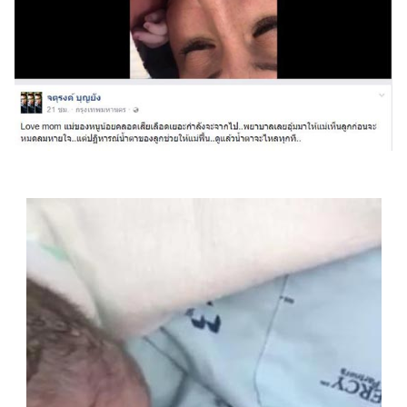
แต่งงาน
แม่
และ
เด็ก
สัตว์
เลี้ยง
Infographic
บริการ
แอปฯ
กระปุก
คอร์ส
ออนไลน์
เรียน
เลข