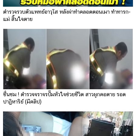
ตำรวจรวบตัวแพทย์อาวุโส หลังผ่าทำคลอดตอนเมา ทำทารก-
แม่ สิ้นใจตาย
ชื่นชม ! ตำรวจจราจรปั๊มหัวใจช่วยชีวิต สาวผูกคอตาย รอด
ปาฏิหาริย์ (มีคลิป)