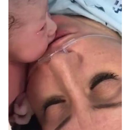
ออนไลน์
ติดต่อ
โฆษณา
แจ้ง
ปัญหา
ร่วม
งาน
กับ
เรา