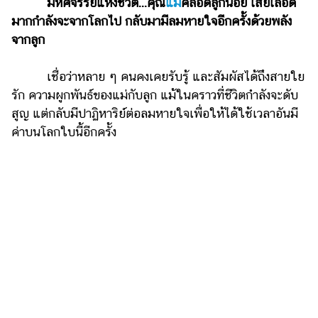
ไตล์
มหัศจรรย์แห่งชีวิต...คุณ
แม่
คลอดลูกน้อย เสียเลือด
มากกำลังจะจากโลกไป กลับมามีลมหายใจอีกครั้งด้วยพลัง
ดูด
จากลูก
วง
เชื่อว่าหลาย ๆ คนคงเคยรับรู้ และสัมผัสได้ถึงสายใย
ผู้
รัก ความผูกพันธ์ของแม่กับลูก แม้ในคราวที่ชีวิตกำลังจะดับ
หญิง
สูญ แต่กลับมีปาฏิหาริย์ต่อลมหายใจเพื่อให้ได้ใช้เวลาอันมี
ผู้ชาย
ค่าบนโลกใบนี้อีกครั้ง
สุขภาพ
ท่อง
เที่ยว
สูตร
อาหาร
ง่ายๆ
ช้อป
ปิ้ง