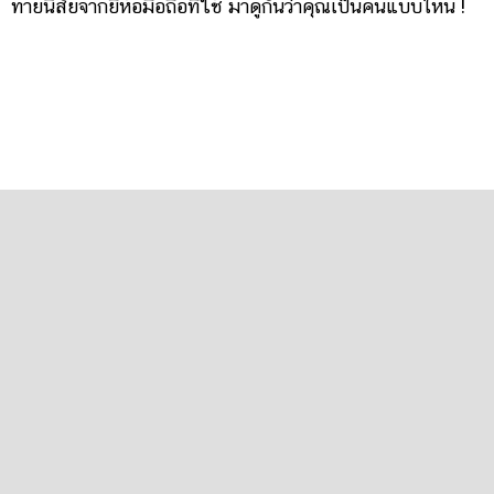
ทายนิสัยจากยี่ห้อมือถือที่ใช้ มาดูกันว่าคุณเป็นคนแบบไหน !
เปิดข้อความสุดอาลัย หญิง กัญญา ถึง เต้ ดราก้อนไฟว์ อ่าน
แล้วจุกในอก