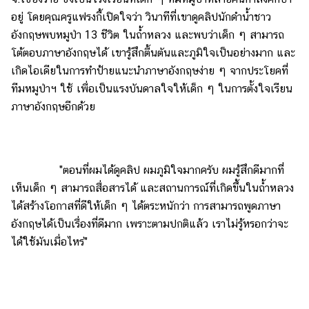
อยู่ โดยคุณครูแฟรงกี้เปิดใจว่า วินาทีที่เขาดูคลิปนักดำน้ำชาว
อังกฤษพบหมูป่า 13 ชีวิต ในถ้ำหลวง และพบว่าเด็ก ๆ สามารถ
โต้ตอบภาษาอังกฤษได้ เขารู้สึกตื้นตันและภูมิใจเป็นอย่างมาก และ
เกิดไอเดียในการทำป้ายแนะนำภาษาอังกฤษง่าย ๆ จากประโยคที่
ทีมหมูป่าฯ ใช้ เพื่อเป็นแรงบันดาลใจให้เด็ก ๆ ในการตั้งใจเรียน
ภาษาอังกฤษอีกด้วย
"ตอนที่ผมได้ดูคลิป ผมภูมิใจมากครับ ผมรู้สึกดีมากที่
เห็นเด็ก ๆ สามารถสื่อสารได้ และสถานการณ์ที่เกิดขึ้นในถ้ำหลวง
ได้สร้างโอกาสที่ดีให้เด็ก ๆ ได้ตระหนักว่า การสามารถพูดภาษา
อังกฤษได้เป็นเรื่องที่ดีมาก เพราะตามปกติแล้ว เราไม่รู้หรอกว่าจะ
ได้ใช้มันเมื่อไหร่"