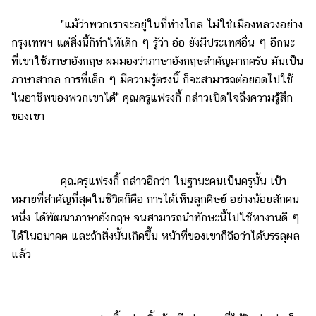
"แม้ว่าพวกเราจะอยู่ในที่ห่างไกล ไม่ใช่เมืองหลวงอย่าง
กรุงเทพฯ แต่สิ่งนี้ก็ทำให้เด็ก ๆ รู้ว่า อ๋อ ยังมีประเทศอื่น ๆ อีกนะ
ที่เขาใช้ภาษาอังกฤษ ผมมองว่าภาษาอังกฤษสำคัญมากครับ มันเป็น
ภาษาสากล การที่เด็ก ๆ มีความรู้ตรงนี้ ก็จะสามารถต่อยอดไปใช้
ในอาชีพของพวกเขาได้" คุณครูแฟรงกี้ กล่าวเปิดใจถึงความรู้สึก
ของเขา
คุณครูแฟรงกี้ กล่าวอีกว่า ในฐานะคนเป็นครูนั้น เป้า
หมายที่สำคัญที่สุดในชีวิตก็คือ การได้เห็นลูกศิษย์ อย่างน้อยสักคน
หนึ่ง ได้พัฒนาภาษาอังกฤษ จนสามารถนำทักษะนี้ไปใช้หางานดี ๆ
ได้ในอนาคต และถ้าสิ่งนั้นเกิดขึ้น หน้าที่ของเขาก็ถือว่าได้บรรลุผล
แล้ว