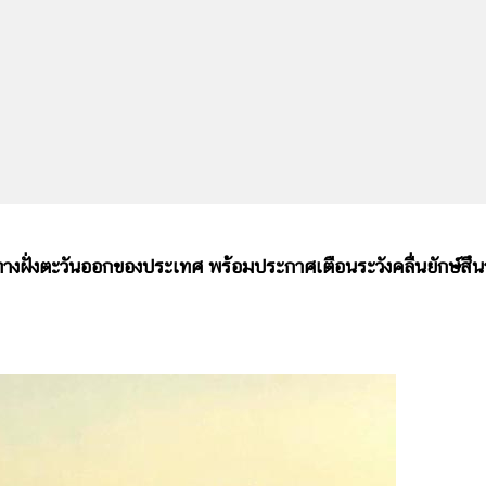
ด ทางฝั่งตะวันออกของประเทศ พร้อมประกาศเตือนระวังคลื่นยักษ์สึน