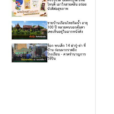
ผงปรุงรส ไม่มีผงชูรส ยี่ห้อ
ไหนดี เอาใจสายคลีน อร่อย
นัวดีต่อสุขภาพ
ขายบ้านเรือนไทยริมน้ำ อายุ
100 ปี หลายคนบอกคุ้นตา
เคยเห็นอยู่ในฉากหนังดัง
ช็อก พบเด็ก 14 ฆ่าปู่-ย่า ที่
บ้าน ก่อนมากราดยิง
โรงเรียน - คาดชำนาญการ
ใช้ปืน