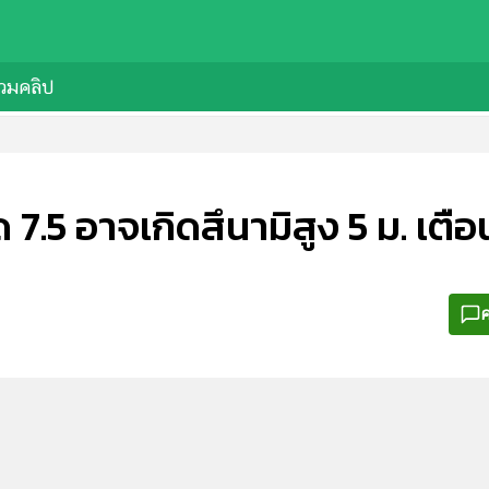
วมคลิป
7.5 อาจเกิดสึนามิสูง 5 ม. เตือนท
ค