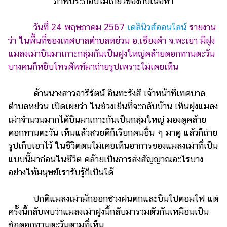
ภาพประกอบไม่เกี่ยวข้องกับเนื้อหา
รถยนต์
วันที่ 24 พฤษภาคม 2567
เดลินิวส์ออนไลน์
รายงาน
บ้าน
ว่า ในพื้นที่ของเทศบาลตำบลหย่วน อ.เชียงคำ จ.พะเยา มีฝูง
และ
แมลงเม่าบินมาเกาะกลุ่มกันเป็นฝูงใหญ่คล้ายดอกทานตะวัน
การ
บางคนก็หยิบโทรศัพท์มาถ่ายรูปเพราะไม่เคยเห็น
ตกแต่ง
มือ
ด้านนางสาวอารีรัตน์ อินทะรังสี เจ้าหน้าที่เทศบาล
ถือ
ตำบลหย่วน เปิดเผยว่า ในช่วงเย็นที่จะกลับบ้าน เห็นฝูงแมลง
ราคา
เม่าจำนวนมากได้บินมาเกาะกันเป็นกลุ่มใหญ่ มองดูคล้าย
ทอง
ดอกทานตะวัน เห็นแล้วสวยดีก็เรียกคนอื่น ๆ มาดู แล้วก็ถ่าย
รูปเก็บเอาไว้ ในชีวิตตนไม่เคยเห็นอาการของแมลงเม่าที่เป็น
ราคา
น้ำมัน
แบบนี้มาก่อนในชีวิต คล้ายเป็นการส่งสัญญาณอะไรบาง
อย่างให้มนุษย์เรารับรู้ก็เป็นได้
วา
ไร
ปกติแมลงเม่ามักออกช่วงฝนตกและบินไปตอมไฟ แต่
ตี้
ครั้งนี้กลับพบว่าแมลงเม่าฝูงนี้กลับมารวมตัวกันเหมือนเป็น
ช่อดอกทานตะวันตามที่เห็น