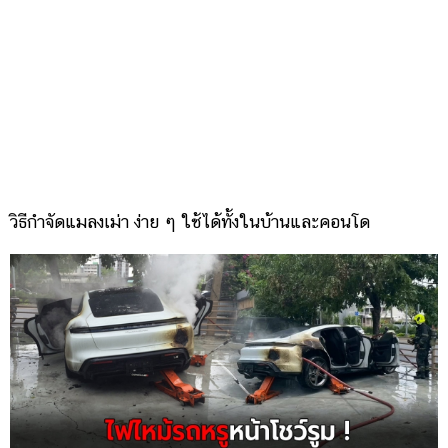
วิธีกำจัดแมลงเม่า ง่าย ๆ ใช้ได้ทั้งในบ้านและคอนโด