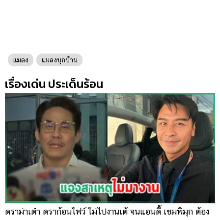
แมลง
แมลงบุกบ้าน
เรื่องเด่น ประเด็นร้อน
ดราม่าเต๋า ดราก้อนไฟว์ ไม่ไปงานเต้ จนแอนดี้ เขมพิมุก ต้อง
น