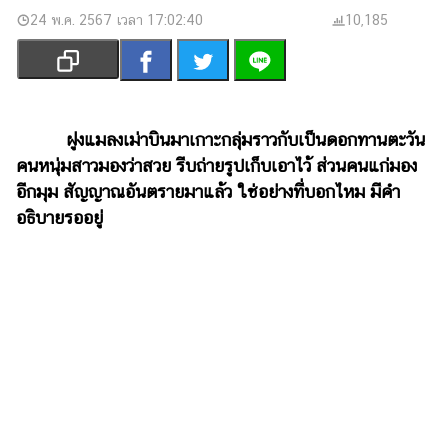
เงิน
24 พ.ค. 2567 เวลา 17:02:40
10,185
การ
ศึกษา
บันเทิง
ฝูงแมลงเม่าบินมาเกาะกลุ่มราวกับเป็นดอกทานตะวัน
รูปภาพ
คนหนุ่มสาวมองว่าสวย รีบถ่ายรูปเก็บเอาไว้ ส่วนคนแก่มอง
อีกมุม สัญญาณอันตรายมาแล้ว ใช่อย่างที่บอกไหม มีคำ
ดู
อธิบายรออยู่
หนัง
Music
Station
ละคร
บันเทิง
เกาหลี
ไลฟ์