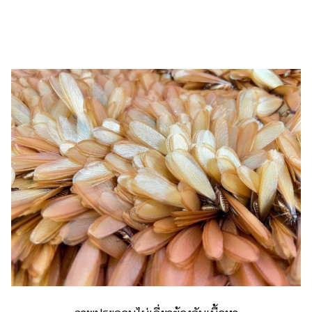
ไตล์
ดูด
วง
ผู้
หญิง
ผู้ชาย
สุขภาพ
ท่อง
เที่ยว
สูตร
อาหาร
ง่ายๆ
ช้อป
ปิ้ง