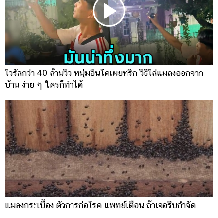
ไวรัลกว่า 40 ล้านวิว หนุ่มอินโดเผยทริก วิธีไล่แมลงออกจาก
บ้าน ง่าย ๆ ใครก็ทำได้
แมลงกระเบื้อง ตัวการก่อโรค แพทย์เตือน ถ้าเจอรีบกำจัด