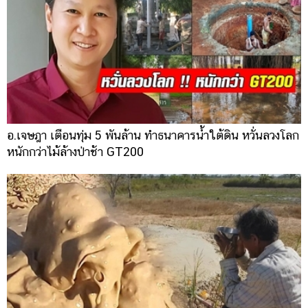
อ.เจษฎา เตือนทุ่ม 5 พันล้าน ทำธนาคารน้ำใต้ดิน หวั่นลวงโลก
หนักกว่าไม้ล้างป่าช้า GT200