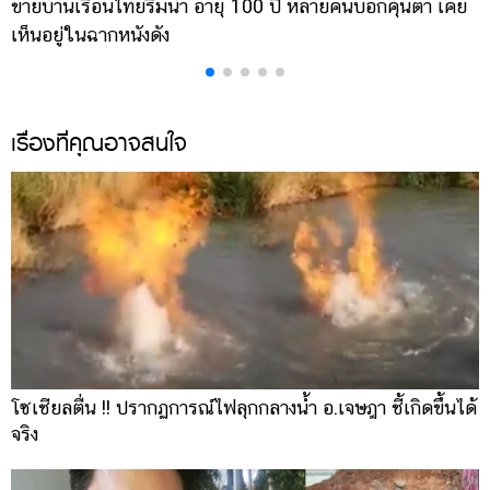
ขายบ้านเรือนไทยริมน้ำ อายุ 100 ปี หลายคนบอกคุ้นตา เคย
ผ
เห็นอยู่ในฉากหนังดัง
เ
เรื่องที่คุณอาจสนใจ
โซเชียลตื่น !! ปรากฏการณ์ไฟลุกกลางน้ำ อ.เจษฎา ชี้เกิดขึ้นได้
จริง