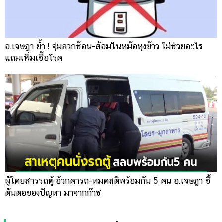
อ.เจษฎา ย้ำ ! จุ่มลวกช้อน-ส้อมในหม้อหุงข้าว ไม่ช่วยอะไร
แถมเพิ่มเชื้อโรค
ผู้โดยสารรถตู้ อ้วกคารถ-หมดสติพร้อมกัน 5 คน อ.เจษฎา ชี้
ต้นตอของปัญหา มาจากก๊าซ