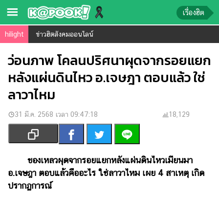
เรื่องฮิต
hilight
ข่าวฮิตสังคมออนไลน์
ข่าว-
ความ
ว่อนภาพ โคลนปริศนาผุดจากรอยแยก
รู้
หลังแผ่นดินไหว อ.เจษฎา ตอบแล้ว ใช่
ลาวาไหม
ข่าว
ข่าว
31 มี.ค. 2568 เวลา 09:47:18
18,129
บันเทิง
ตรวจ
หวย
ของเหลวผุดจากรอยแยกหลังแผ่นดินไหวเมียนมา
ผล
อ.เจษฎา ตอบแล้วคืออะไร ใช่ลาวาไหม เผย 4 สาเหตุ เกิด
บอล
ปรากฏการณ์
สด
การ