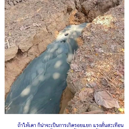
แต่งงาน
แม่
และ
เด็ก
สัตว์
เลี้ยง
Infographic
บริการ
แอปฯ
กระปุก
คอร์ส
ออนไลน์
เรียน
เลข
ถ้าให้เดา ก็น่าจะเป็นการเกิดรอยแยก แรงสั่นสะเทือน