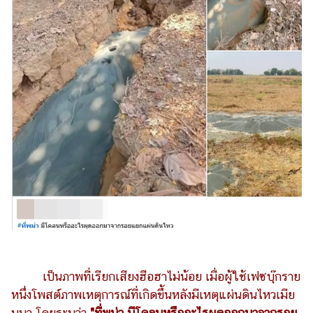
ไตล์
ดูด
วง
ผู้
หญิง
ผู้ชาย
สุขภาพ
ท่อง
เที่ยว
สูตร
อาหาร
ง่ายๆ
เป็นภาพที่เรียกเสียงฮือฮาไม่น้อย เมื่อผู้ใช้เฟซบุ๊กราย
ช้อป
หนึ่งโพสต์ภาพเหตุการณ์ที่เกิดขึ้นหลังมีเหตุแผ่นดินไหวเมีย
ปิ้ง
นมา โดยระบุว่า
"ที่พม่า มีโคลนหรืออะไรผุดออกมาจากรอย