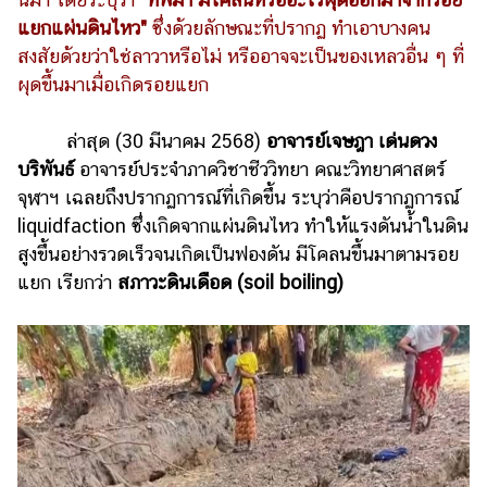
แยกแผ่นดินไหว"
ซึ่งด้วยลักษณะที่ปรากฏ ทำเอาบางคน
รถยนต์
สงสัยด้วยว่าใช่ลาวาหรือไม่ หรืออาจจะเป็นของเหลวอื่น ๆ ที่
บ้าน
ผุดขึ้นมาเมื่อเกิดรอยแยก
และ
การ
ล่าสุด (30 มีนาคม 2568)
อาจารย์เจษฎา เด่นดวง
ตกแต่ง
บริพันธ์
อาจารย์ประจำภาควิชาชีววิทยา คณะวิทยาศาสตร์
มือ
จุฬาฯ เฉลยถึงปรากฏการณ์ที่เกิดขึ้น ระบุว่าคือปรากฏการณ์
ถือ
liquidfaction ซึ่งเกิดจากแผ่นดินไหว ทำให้แรงดันน้ำในดิน
ราคา
สูงขึ้นอย่างรวดเร็วจนเกิดเป็นฟองดัน มีโคลนขึ้นมาตามรอย
ทอง
แยก เรียกว่า
สภาวะดินเดือด (soil boiling)
ราคา
น้ำมัน
วา
ไร
ตี้