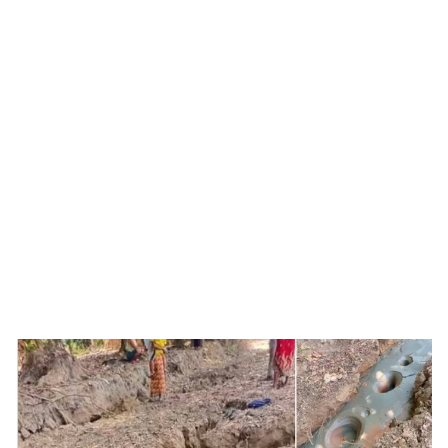
เงิน
การ
ศึกษา
บันเทิง
รูปภาพ
ดู
หนัง
Music
Station
ละคร
บันเทิง
เกาหลี
ไลฟ์