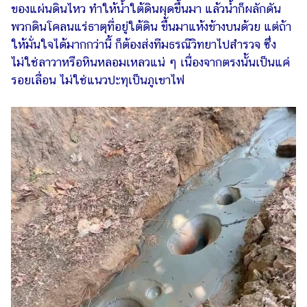
ออนไลน์
ของแผ่นดินไหว ทำให้น้ำใต้ดินผุดขึ้นมา แล้วน้ำก็ผลักดัน
พวกดินโคลนแร่ธาตุที่อยู่ใต้ดิน ขึ้นมาแห้งข้างบนด้วย แต่ถ้า
ติดต่อ
ให้มั่นใจได้มากกว่านี้ ก็ต้องส่งทีมธรณีวิทยาไปสำรวจ ซึ่ง
โฆษณา
ไม่ใช่ลาวาหรือหินหลอมเหลวแน่ ๆ เนื่องจากตรงนั้นเป็นแค่
แจ้ง
รอยเลื่อน ไม่ใช่แนวปะทุเป็นภูเขาไฟ
ปัญหา
ร่วม
งาน
กับ
เรา