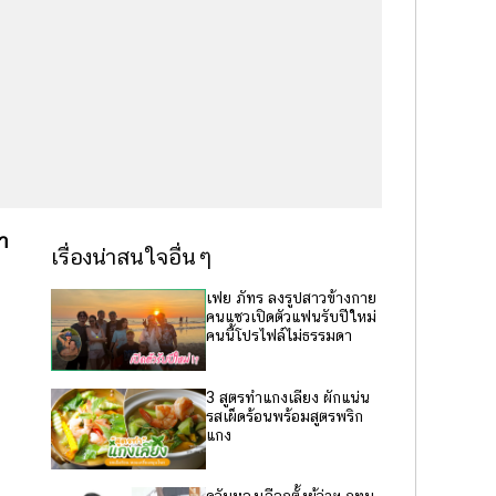
า
เรื่องน่าสนใจอื่นๆ
เฟย ภัทร ลงรูปสาวข้างกาย
คนแซวเปิดตัวแฟนรับปีใหม่
คนนี้โปรไฟล์ไม่ธรรมดา
3 สูตรทำแกงเลียง ผักแน่น
รสเผ็ดร้อนพร้อมสูตรพริก
แกง