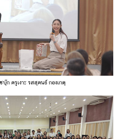
บุ๊ก ครูเงาะ รสสุคนธ์ กองเกตุ