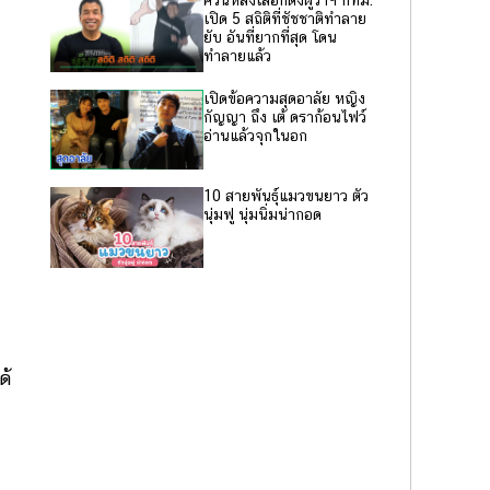
ควันหลงเลือกตั้งผู้ว่าฯ กทม.
เปิด 5 สถิติที่ชัชชาติทำลาย
ยับ อันที่ยากที่สุด โดน
ทำลายแล้ว
เปิดข้อความสุดอาลัย หญิง
กัญญา ถึง เต้ ดราก้อนไฟว์
อ่านแล้วจุกในอก
10 สายพันธุ์แมวขนยาว ตัว
นุ่มฟู นุ่มนิ่มน่ากอด
ด้