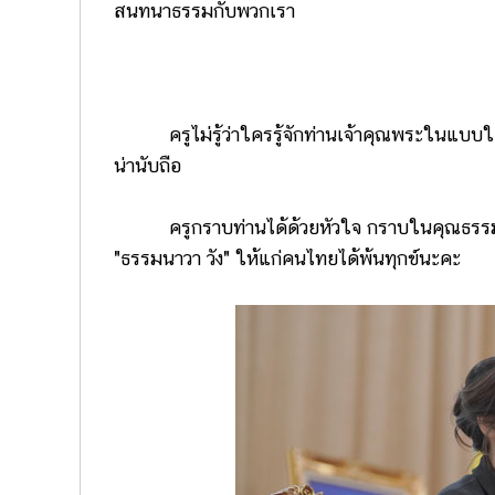
สนทนาธรรมกับพวกเรา
ครูไม่รู้ว่าใครรู้จักท่านเจ้าคุณพระในแบบใด 
น่านับถือ
ครูกราบท่านได้ด้วยหัวใจ กราบในคุณธรรม ก
"ธรรมนาวา วัง" ให้แก่คนไทยได้พ้นทุกข์นะคะ