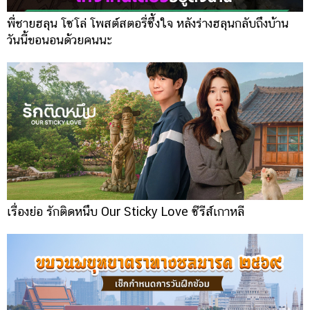
พี่ชายฮลุน โซโล่ โพสต์สตอรี่ซึ้งใจ หลังร่างฮลุนกลับถึงบ้าน
วันนี้ขอนอนด้วยคนนะ
เรื่องย่อ รักติดหนึบ Our Sticky Love ซีรีส์เกาหลี