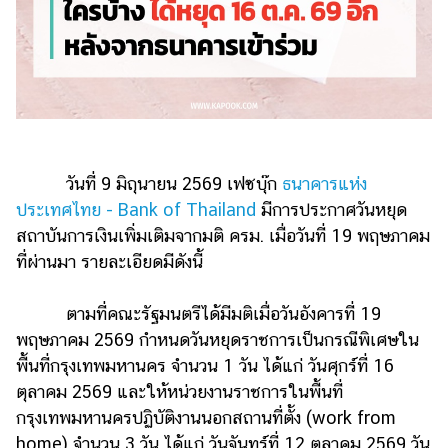
รถยนต์
บ้าน
และ
การ
ตกแต่ง
มือ
วันที่ 9 มิถุนายน 2569 เฟซบุ๊ก
ธนาคารแห่ง
ถือ
ประเทศไทย - Bank of Thailand
มีการประกาศวันหยุด
ราคา
สถาบันการเงินเพิ่มเติมจากมติ ครม. เมื่อวันที่ 19 พฤษภาคม
ทอง
ที่ผ่านมา รายละเอียดมีดังนี้
ราคา
น้ำมัน
ตามที่คณะรัฐมนตรีได้มีมติเมื่อวันอังคารที่ 19
พฤษภาคม 2569 กำหนดวันหยุดราชการเป็นกรณีพิเศษใน
วา
พื้นที่กรุงเทพมหานคร จำนวน 1 วัน ได้แก่ วันศุกร์ที่ 16
ไร
ตุลาคม 2569 และให้หน่วยงานราชการในพื้นที่
ตี้
กรุงเทพมหานครปฏิบัติงานนอกสถานที่ตั้ง (work from
home) จำนวน 3 วัน ได้แก่ วันจันทร์ที่ 12 ตุลาคม 2569 วัน