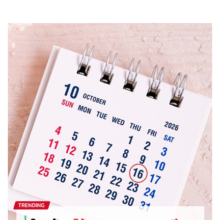
ไตล์
ดูด
วง
ผู้
หญิง
ผู้ชาย
สุขภาพ
ท่อง
เที่ยว
สูตร
อาหาร
ง่ายๆ
ช้อป
ปิ้ง