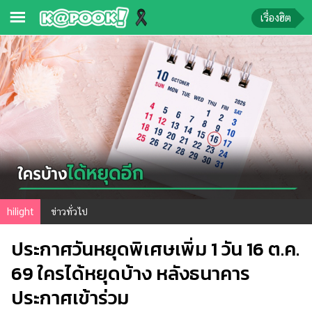
เรื่องฮิต
ข่าว-
ความ
รู้
ข่าว
ข่าว
บันเทิง
ตรวจ
hilight
ข่าวทั่วไป
หวย
ประกาศวันหยุดพิเศษเพิ่ม 1 วัน 16 ต.ค.
ผล
บอล
69 ใครได้หยุดบ้าง หลังธนาคาร
สด
ประกาศเข้าร่วม
การ