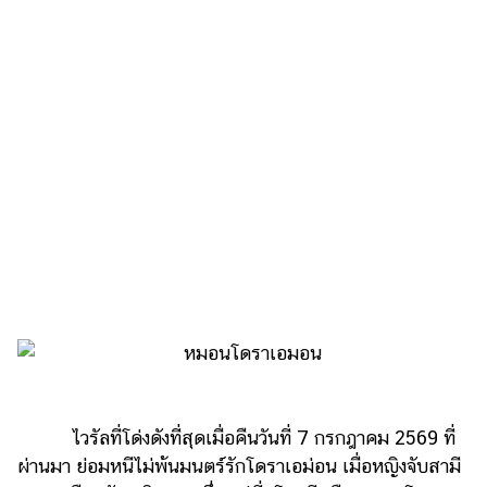
เงิน
การ
ศึกษา
บันเทิง
รูปภาพ
ดู
หนัง
Music
Station
ละคร
บันเทิง
เกาหลี
ไวรัลที่โด่งดังที่สุดเมื่อคืนวันที่ 7 กรกฎาคม 2569 ที่
ไลฟ์
ผ่านมา ย่อมหนีไม่พ้นมนตร์รักโดราเอม่อน เมื่อหญิงจับสามี