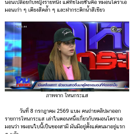
ไตล์
นอนเปลือยกับหญิงรายหนึ่ง แต่ที่ขโมยซีนคือ หมอนโดราเอ
มอนเก่า ๆ เตียงสีคล้ำ ๆ และฝากระติกน้ำสีเขียว
ดูด
วง
ผู้
หญิง
ผู้ชาย
สุขภาพ
ท่อง
เที่ยว
สูตร
ภาพจาก โหนกระแส
อาหาร
ง่ายๆ
วันที่ 8 กรกฎาคม 2569 แบม คนถ่ายคลิปมาออก
รายการโหนกระแส เล่าในตอนหนึ่งเกี่ยวกับหมอนโดราเอ
ช้อป
มอนว่า หมอนใบนี้เป็นของสามี มันมีอยู่ตั้งแต่ตนมาอยู่แรก
ปิ้ง