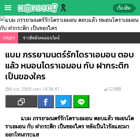
เรื่องฮิต
ข่าว-
ความ
hilight
ข่าวฮิตสังคมออนไลน์
รู้
แบม ภรรยามนตร์รักโดราเอมอน ตอบ
ข่าว
แล้ว หมอนโดราเอมอน กับ ฝากระติก
ข่าว
เป็นของใคร
บันเทิง
8 ก.ค. 2569 เวลา 14:36:41
12,888
ตรวจ
หวย
ผล
บอล
แบม ภรรยามนตร์รักโดราเอมอน ตอบแล้ว หมอนโด
สด
ราเอมอน กับ ฝากระติก เป็นของใคร หลังเป็นไวรัลและมา
ออกโหนกระแส
การ