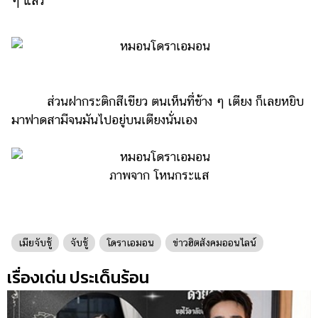
ๆ แล้ว
รถยนต์
บ้าน
และ
การ
ตกแต่ง
ส่วนฝากระติกสีเขียว ตนเห็นที่ข้าง ๆ เตียง ก็เลยหยิบ
มาฟาดสามีจนมันไปอยู่บนเตียงนั่นเอง
มือ
ถือ
ราคา
ภาพจาก โหนกระแส
ทอง
ราคา
น้ำมัน
เมียจับชู้
จับชู้
โดราเอมอน
ข่าวฮิตสังคมออนไลน์
วา
เรื่องเด่น ประเด็นร้อน
ไร
ตี้