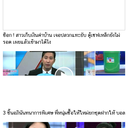
ออนไลน์
ติดต่อ
โฆษณา
แจ้ง
ช็อก ! สาวเก็บเงินค่าบ้าน เจอปลวกแทะยับ ตู้เซฟเหล็กยังไม่
ปัญหา
รอด เผยแล้วเข้ามาได้ไง
ร่วม
งาน
กับ
เรา
3 ชิ้นอภินันทนาการพิเศษ พี่หนุ่มซื้อให้ใหม่ยกชุดฝากให้ บอล