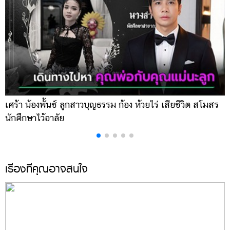
แต่งงาน
แม่
และ
เด็ก
สัตว์
เลี้ยง
Infographic
เศร้า น้องพั้นช์ ลูกสาวบุญธรรม ก้อง ห้วยไร่ เสียชีวิต สโมสร
เ
นักศึกษาไว้อาลัย
น
บริการ
แอปฯ
กระปุก
เรื่องที่คุณอาจสนใจ
คอร์ส
ออนไลน์
เรียน
เลข