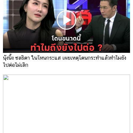
นุ้งนิ้ง ชลธิดา ในโหนกระแส เผยเหตุโดนกระทำแล้วทำไมยัง
ไปต่อไม่เลิก