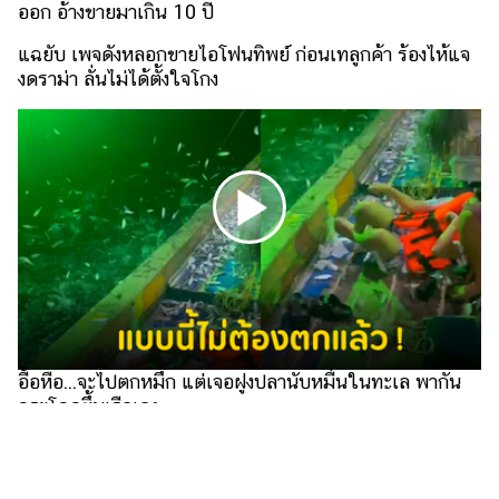
ไตล์
ออก อ้างขายมาเกิน 10 ปี
แฉยับ เพจดังหลอกขายไอโฟนทิพย์ ก่อนเทลูกค้า ร้องไห้แจ
ดูด
งดราม่า ลั่นไม่ได้ตั้งใจโกง
วง
ผู้
หญิง
ผู้ชาย
สุขภาพ
ท่อง
เที่ยว
สูตร
อาหาร
อื้อหือ...จะไปตกหมึก แต่เจอฝูงปลานับหมื่นในทะเล พากัน
ง่ายๆ
กระโดดขึ้นเรือเอง
ช้อป
ปิ้ง