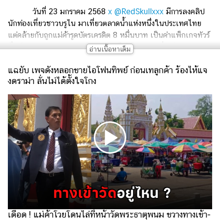
เงิน
วันที่ 23 มกราคม 2568
x @RedSkullxxx
มีการลงคลิป
การ
นักท่องเที่ยวชาวบรูไน มาเที่ยวตลาดน้ำแห่งหนึ่งในประเทศไทย
ศึกษา
แต่คล้ายกับถูกแม่ค้ารูดบัตรเครดิต 8 หมื่นบาท เป็นค่าแพ็กเกจทัวร์
ซึ่งเจ้าตัวยอมรับว่า มันแพงเกินจริง จึงได้ลงคลิปเพื่อเตือนภัย
บันเทิง
ท่ามกลางเสียงวิจารณ์ร้านค้าเป็นวงกว้าง
แฉยับ เพจดังหลอกขายไอโฟนทิพย์ ก่อนเทลูกค้า ร้องไห้แจ
ต่อมามีคนที่ระบุว่า เป็นคนของทางร้าน โพสต์ว่า ปกติร้าน
รูปภาพ
งดราม่า ลั่นไม่ได้ตั้งใจโกง
เธอมีลูกน้อง แต่ลาออกไป จึงให้แม่มาขายแทน แต่แม่ทำยังไม่
คล่อง กดเลข 0 เกินมา 1 ตัว จากที่ควรจะเป็น 8,560 บาท ก็เป็น
ดู
85,000 บาท
หนัง
ส่วนทางลูกค้าพอรู้ว่ายอดผิดจึงทักท้วง และมีการแก้ไข กด
Music
ยกเลิกยอดกับธนาคารไปแล้ว มีหลักฐานเป็นสลิปที่ยกเลิก ก่อนที่
Station
จะรูดใหม่ในราคาที่ถูกต้อง และคุณแม่ก็ขอโทษลูกค้าเป็นสิบรอบ
ตอนนี้แม่เครียดมาก มาช่วยลูก แต่ทำให้ตลาดน้ำเสียชื่อเสียง เงิน
ละคร
ระดับ 8 หมื่น ใครจะกล้าโกง
บันเทิง
เกาหลี
ไลฟ์
เดือด ! แม่ค้าโวยโดนไล่ที่หน้าวัดพระธาตุพนม ขวางทางเข้า-