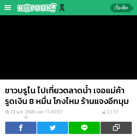
เรื่องฮิต
ข่าว-
ความ
รู้
ข่าว
ข่าว
บันเทิง
ชาวบรูไน ไปเที่ยวตลาดน้ำ เจอแม่ค้า
ตรวจ
หวย
รูดเงิน 8 หมื่น โกงไหม ร้านแจงอีกมุม
ผล
23 ม.ค. 2568 เวลา 11:47:07
2,177
บอล
สด
การ