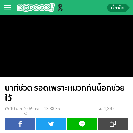
เรื่องฮิต
ข่าว-
ความ
รู้
ข่าว
ข่าว
บันเทิง
นาทีชีวิต รอดเพราะหมวกกันน็อกช่วย
ตรวจ
หวย
ไว้
ผล
10 มี.ค. 2569 เวลา 18:38:36
1,342
บอล
สด
การ