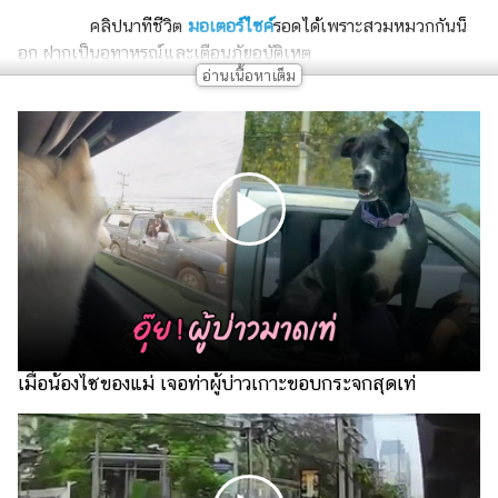
เงิน
คลิปนาทีชีวิต
มอเตอร์ไซค์
รอดได้เพราะสวมหมวกกันน็
การ
อก ฝากเป็นอุทาหรณ์และเตือนภัยอุบัติเหตุ
ศึกษา
บันเทิง
รูปภาพ
ดู
หนัง
Music
Station
ละคร
เมื่อน้องไซของแม่ เจอท่าผู้บ่าวเกาะขอบกระจกสุดเท่
บันเทิง
เกาหลี
ไลฟ์