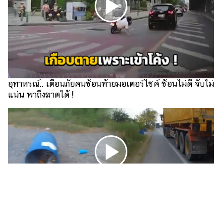
ไตล์
ดูด
วง
ผู้
หญิง
อุทาหรณ์.. เตือนภัยคนซ้อนท้ายมอเตอร์ไซค์ ซ้อนไม่ดี จับไม่
ผู้ชาย
แน่น พาถึงฆาตได้ !
สุขภาพ
ท่อง
เที่ยว
สูตร
อาหาร
ง่ายๆ
ช้อป
ปิ้ง