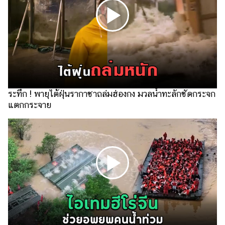
แต่งงาน
แม่
และ
เด็ก
สัตว์
เลี้ยง
ระทึก ! พายุไต้ฝุ่นรากาซาถล่มฮ่องกง มวลน้ำทะลักซัดกระจก
Infographic
แตกกระจาย
บริการ
แอปฯ
กระปุก
คอร์ส
ออนไลน์
เรียน
เลข