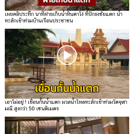
รถยนต์
เผยคลิประทึก นาทีฝายเก็บน้ำหินตาโง่ ที่ปักธงชัยแตก น้ำ
บ้าน
ทะลักเข้าท่วมบ้านเรือนประชาชน
และ
การ
ตกแต่ง
มือ
ถือ
ราคา
ทอง
ราคา
น้ำมัน
เอาไม่อยู่ ! เขื่อนกั้นน้ำแตก มวลน้ำไหลทะลักเข้าท่วมวัดจุฬา
วา
มณี สูงกว่า 50 เซนติเมตร
ไร
ตี้