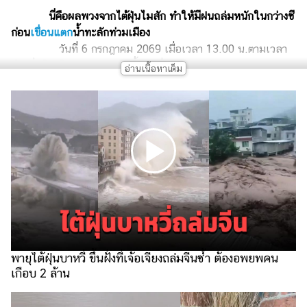
เงิน
นี่คือผลพวงจากไต้ฝุ่นไมสัก ทำให้มีฝนถล่มหนักในกว่างซี
การ
ก่อน
เขื่อนแตก
น้ำทะลักท่วมเมือง
ศึกษา
วันที่ 6 กรกฎาคม 2069 เมื่อเวลา 13.00 น.ตามเวลา
ท้องถิ่นจีน มีรายงานอ่างเก็บน้ำ “หลิ่วหลาน” เมืองเหิงโจว นคร
บันเทิง
หนานหนิง ของมณฑลกว่างซีจ้วง เกิดช่องโหว่แตก มวลน้ำทะลัก
เข้าท่วมเมืองอย่างรุนแรงและรวดเร็ว
รูปภาพ
ดู
หนัง
Music
Station
ละคร
บันเทิง
พายุไต้ฝุ่นบาหวี่ ขึ้นฝั่งที่เจ้อเจียงถล่มจีนซ้ำ ต้องอพยพคน
เกาหลี
เกือบ 2 ล้าน
ไลฟ์