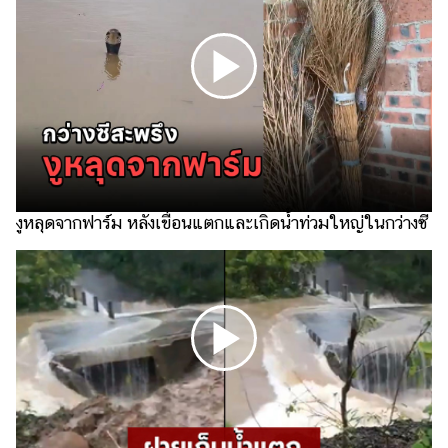
ไตล์
ดูด
วง
ผู้
หญิง
ผู้ชาย
สุขภาพ
งูหลุดจากฟาร์ม หลังเขื่อนแตกและเกิดน้ำท่วมใหญ่ในกว่างซี
ท่อง
เที่ยว
สูตร
อาหาร
ง่ายๆ
ช้อป
ปิ้ง