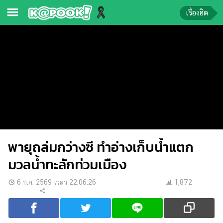
เรื่องฮิต
ข่าว-
ความ
รู้
ข่าว
ข่าว
บันเทิง
พายุถล่มกว่างซี ทำอ่างเก็บน้ำแตก
ตรวจ
หวย
มวลน้ำทะลักท่วมเมือง
ผล
6 ก.ค. 2569 เวลา 22:06:26
1,872
บอล
สด
การ