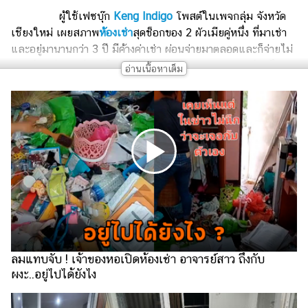
เงิน
ผู้ใช้เฟซบุ๊ก
Keng Indigo
โพสต์ในเพจกลุ่ม จังหวัด
การ
เชียงใหม่ เผยสภาพ
ห้องเช่า
สุดช็อกของ 2 ผัวเมียคู่หนึ่ง ที่มาเช่า
ศึกษา
และอยู่มานานกว่า 3 ปี มีค้างค่าเช่า ผ่อนจ่ายมาตลอดและก็จ่ายไม่
ตรง ด้านเจ้าของห้องกก็เลยให้ผู้เช่าย้ายออก พอมาตรวจห้องถึงกับ
บันเทิง
ช็อก ห้องเต็มไปด้วย
ขยะ
รูปภาพ
ดู
หนัง
Music
Station
ละคร
บันเทิง
ลมแทบจับ ! เจ้าของหอเปิดห้องเช่า อาจารย์สาว ถึงกับ
เกาหลี
ผงะ..อยู่ไปได้ยังไง
ไลฟ์