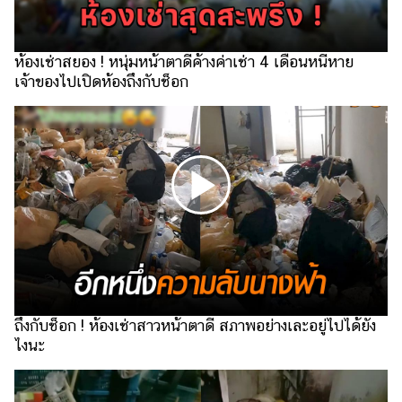
รถยนต์
บ้าน
ห้องเช่าสยอง ! หนุ่มหน้าตาดีค้างค่าเช่า 4 เดือนหนีหาย
และ
เจ้าของไปเปิดห้องถึงกับช็อก
การ
ตกแต่ง
มือ
ถือ
ราคา
ทอง
ราคา
น้ำมัน
วา
ถึงกับช็อก ! ห้องเช่าสาวหน้าตาดี สภาพอย่างเละอยู่ไปได้ยัง
ไร
ไงนะ
ตี้