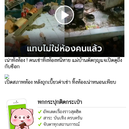
แต่งงาน
แม่
และ
เด็ก
สัตว์
เลี้ยง
Infographic
เน่าทั้งห้อง ! คนเช่าทิ้งห้องหนีหาย แม่บ้านตัดกุญแจเปิดดูถึง
กับช็อก
บริการ
เปิดสภาพห้อง หลังถูกเบี้ยวค่าเช่า ทิ้งห้องเน่าหนอนเพียบ
แอปฯ
กระปุก
คอร์ส
พกกระปุกติดกระเป๋า
ออนไลน์
อัพเดตเรื่องราวสุดฮิต
สาระ บันเทิง ครบครัน
เรียน
จับตาทุกสถานการณ์
เลข