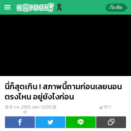
เรื่องฮิต
ข่าว-
ความ
รู้
ข่าว
ข่าว
บันเทิง
นี่ก็สุดเกิน ! สภาพนี้ถามก่อนเลยนอน
ตรวจ
หวย
ตรงไหน อยู่ยังไงก่อน
ผล
8 ก.ค. 2569 เวลา 12:05:38
911
บอล
สด
การ