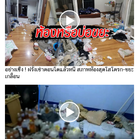
ไตล์
ดูด
วง
ผู้
หญิง
ผู้ชาย
สุขภาพ
อย่างเซ็ง ! ฝรั่งเช่าคอนโดแล้วหนี สภาพห้องสุดโสโครก-ขยะ
เกลื่อน
ท่อง
เที่ยว
สูตร
อาหาร
ง่ายๆ
ช้อป
ปิ้ง