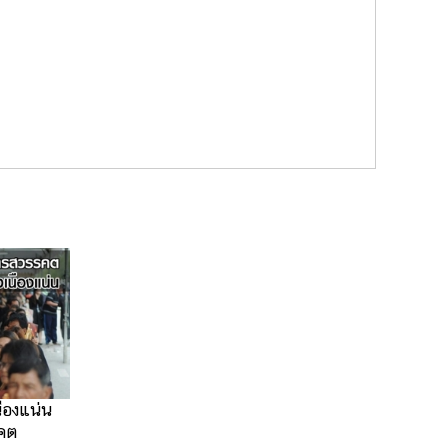
ืองแน่น
คต