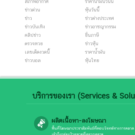
สภาพอากาศ
ราคาน้ำมันวันนี้
ข่าวด่วน
หุ้นวันนี้
ข่าว
ข่าวต่างประเทศ
ข่าวบันเทิง
ข่าวอาชญากรรม
คลิปข่าว
ยื่นภาษี
ตรวจหวย
ข่าวหุ้น
เลขเด็ดงวดนี้
ราคาน้ำมัน
ข่าวบอล
หุ้นไทย
บริการของเรา (Services & Solu
ผลิตเนื้อหา-ลงโฆษณา
พื้นที่โฆษณาประชาสัมพันธ์ที่ตอบโจทย์ทางการตลาด
เข้าถึงกลุ่มเป้าหมายที่หลากหลาย