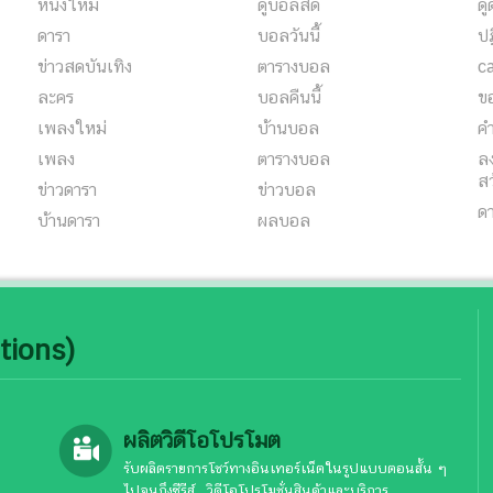
หนังใหม่
ดูบอลสด
ด
ดารา
บอลวันนี้
ปฏ
ข่าวสดบันเทิง
ตารางบอล
c
ละคร
บอลคืนนี้
ขอ
เพลงใหม่
บ้านบอล
คำ
เพลง
ตารางบอล
ลง
สว
ข่าวดารา
ข่าวบอล
ด
บ้านดารา
ผลบอล
tions)
ผลิตวิดีโอโปรโมต
รับผลิตรายการโชว์ทางอินเทอร์เน็ตในรูปแบบตอนสั้น ๆ
ไปจนถึงซีรีส์ , วิดีโอโปรโมชั่นสินค้าและบริการ