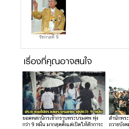
รัชกาลที่ 9
เรื่องที่คุณอาจสนใจ
สำนักพระร
ยอดพสกนิกรเข้ากราบพระบรมศพ พุ่ง
ถวายบังค
กว่า 9 หมื่น มากสุดตั้งแต่เปิดให้สักการะ