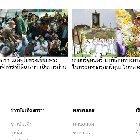
ปังกรฯ เสด็จไปทรงเยี่ยมพระ
นายกรัฐมนตรี นำพิธีวางพวงมา
าฟ้าพัชรกิติยาภาฯ เป็นการส่วน
ในพระมหากรุณาธิคุณ ในหลวง
ข่าวบันเทิง ดารา:
ผลบอลสด:
เรื
ข่าวบันเทิง
ผลบอลสด
รา
ดูหนัง
ราคาบอล
บั