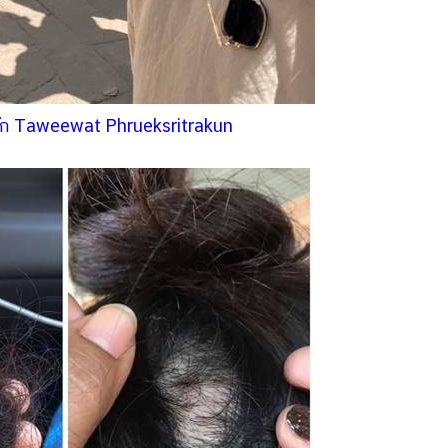
ุ๊ก Taweewat Phrueksritrakun