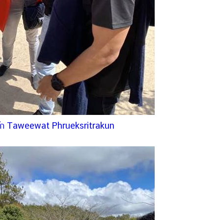
ุ๊ก Taweewat Phrueksritrakun