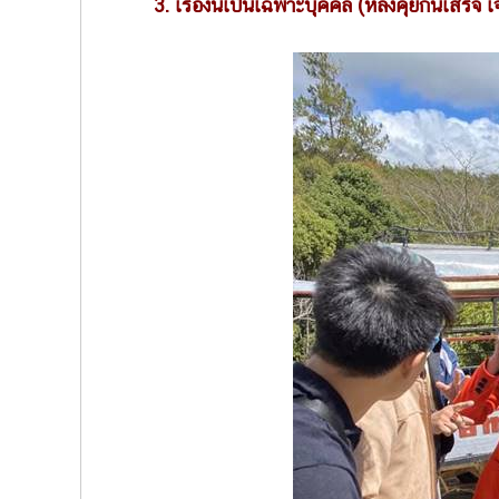
3. เรื่องนี้เป็นเฉพาะบุคคล (หลังคุยกันเสร็จ เจ้า