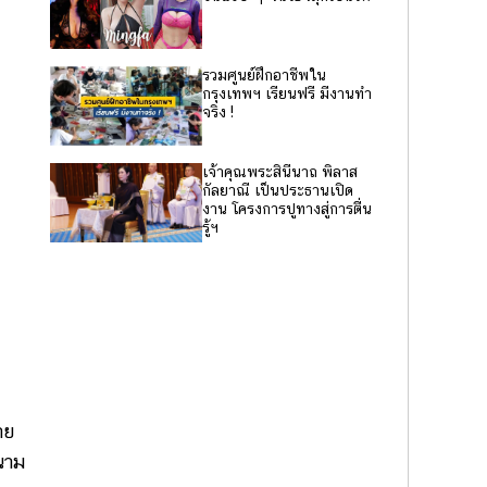
รวมศูนย์ฝึกอาชีพใน
กรุงเทพฯ เรียนฟรี มีงานทำ
จริง !
เจ้าคุณพระสินีนาถ พิลาส
กัลยาณี เป็นประธานเปิด
งาน โครงการปูทางสู่การตื่น
รู้ฯ
าย
นาม