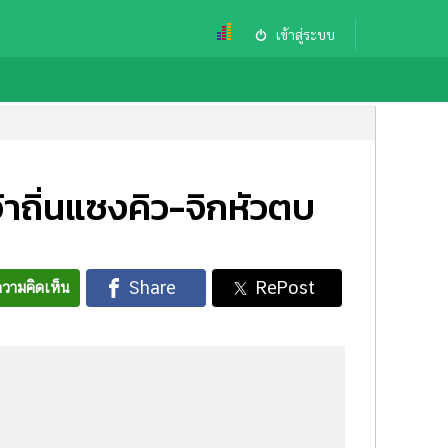
เข้าสู่ระบบ
้าถิ่นแซงคิว-จิกหัวตบ
วามคิดเห็น