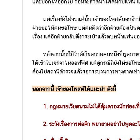
และบอกให้ออกไป ก่อนจะสาดน้ำใส่ตนกับแฟน แล
แต่เรื่องยังไม่จบแค่นั้น เจ้าของโพสต์บอกอีกว่า
ฝ่ายขอให้ตนขอโทษ แต่ตนคิดว่าอีกฝ่ายต้องเป็นค
เรื่อง แต่อีกฝ่ายกลับดึงกระเป๋าแล้วตบหน้าแฟนข
หลังจากนั้นก็มีไกด์เวียดนามคนหนึ่งที่พูดภา
ได้เข้าไปเจรจาในออฟฟิศ แต่คู่กรณีก็ยังไม่ขอโ
ต้องไปสถานีตำรวจแล้วรอกระบวนการทางศาลเท่านั
นอกจากนี้ เจ้าของโพสต์ได้แนะนำ ดังนี้
1. กฎหมายเวียดนามไม่ได้คุ้มครองนักท่องเที
2. ระวังเรื่องการต่อคิว พยายามอย่าไปพูดอะ