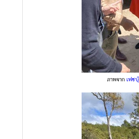
ภาพจาก
เฟซบ