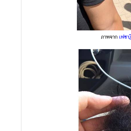
ภาพจาก
เฟซบ