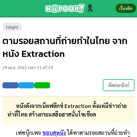
เรื่องฮิต
ข่าว-
hilight
ความ
ตามรอยสถานที่ถ่ายทำในไทย จาก
รู้
หนัง Extraction
ข่าว
29 เม.ย. 2563 เวลา 11:47:39
ข่าว
บันเทิง
คัดลอกลิงก์
ตรวจ
หวย
หนังดังจากเน็ตฟลิกซ์ Extraction ตั้งแต่มีข่าวถ่าย
ทำที่ไทย สร้างกระแสฮือฮาสนั่นโซเชียล
ผล
บอล
เฟซบุ๊กเพจ
ขอบสหนัง
ได้พาตามรอยสถานที่ถ่ายทำ
สด