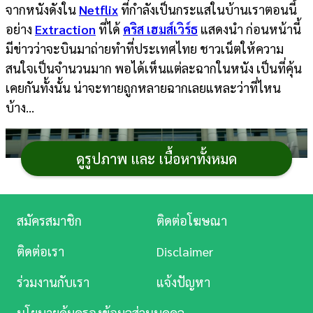
จากหนังดังใน
Netflix
ที่กำลังเป็นกระแสในบ้านเราตอนนี้
การ
อย่าง
Extraction
ที่ได้
คริส เฮมส์เวิร์ธ
แสดงนำ ก่อนหน้านี้
เงิน
มีข่าวว่าจะบินมาถ่ายทำที่ประเทศไทย ชาวเน็ตให้ความ
สนใจเป็นจำนวนมาก พอได้เห็นแต่ละฉากในหนัง เป็นที่คุ้น
การ
เคยกันทั้งนั้น น่าจะทายถูกหลายฉากเลยแหละว่าที่ไหน
ศึกษา
บ้าง...
บันเทิง
ดูรูปภาพ และ เนื้อหาทั้งหมด
ดู
หนัง
Music
สมัครสมาชิก
ติดต่อโฆษณา
Station
ติดต่อเรา
Disclaimer
ละคร
ร่วมงานกับเรา
แจ้งปัญหา
บันเทิง
นโยบายคุ้มครองข้อมูลส่วนบุคคล