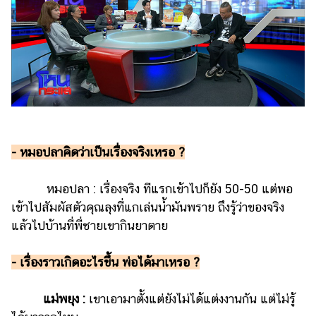
แต่งงาน
แม่
และ
เด็ก
สัตว์
เลี้ยง
Infographic
- หมอปลาคิดว่าเป็นเรื่องจริงเหรอ ?
บริการ
หมอปลา : เรื่องจริง ทีแรกเข้าไปก็ยัง 50-50 แต่พอ
แอปฯ
เข้าไปสัมผัสตัวคุณลุงที่แกเล่นน้ำมันพราย ถึงรู้ว่าของจริง
กระปุก
แล้วไปบ้านที่พี่ชายเขากินยาตาย
คอร์ส
- เรื่องราวเกิดอะไรขึ้น พ่อได้มาเหรอ ?
ออนไลน์
เรียน
แม่พยุง :
เขาเอามาตั้งแต่ยังไม่ได้แต่งงานกัน แต่ไม่รู้
เลข