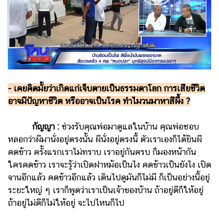
- เคยคิดมั้ยว่าเกิดแก่เจ็บตายเป็นธรรมดาโลก การเสียชีวิต
อาจมีปัญหาชีวิต หรืออาจเป็นโรค ทำไมวนมาหาสีผึ้ง ?
กัญญา :
ช่วงรับคุณพ่อมาดูแลในบ้าน คุณพ่อชอบ
หลอกว่าผีมานั่งอยู่ตรงนั้น ผีนั่งอยู่ตรงนี้ ตัวเราเองก็ได้ยินผี
คดข้าว ครั้งแรกเราไม่ทราบ เราอยู่กันครบ ก็มองหน้ากัน
ใครคดข้าว เราจะรู้ว่าเปิดฝาหม้อเป็นไง คดข้าวเป็นยังไง เปิด
จานอีกแล้ว คดข้าวอีกแล้ว เดินไปดูมันก็ไม่มี ก็เป็นอย่างนี้อยู่
ระยะใหญ่ ๆ เราก็พูดว่าเราเป็นเจ้าของบ้าน ถ้าอยู่ดีก็ให้อยู่
ถ้าอยู่ไม่ดีก็ไม่ให้อยู่ จะไปไหนก็ไป