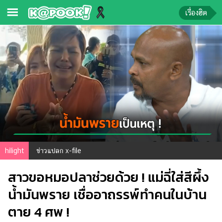
เรื่องฮิต
ข่าว-
ความ
รู้
ข่าว
ข่าว
บันเทิง
ตรวจ
hilight
ข่าวแปลก x-file
หวย
สาวขอหมอปลาช่วยด้วย ! แม่ฉี่ใส่สีผึ้ง
ผล
บอล
น้ำมันพราย เชื่ออาถรรพ์ทำคนในบ้าน
สด
ตาย 4 ศพ !
การ