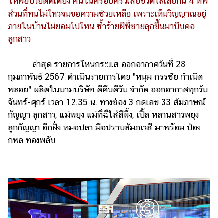
ให้พ่อป่วยติดเตียง คนในครอบครัวเสียชีวิตไล่เลี่ยกัน 4 ศพ
ส่วนที่ทนไม่ไหวจนขอความช่วยเหลือ เพราะเห็นวิญญาณอยู่
รถยนต์
ภายในบ้านไม่ยอมไปไหน ซ้ำร้ายผีพี่ชายลุกขึ้นมาบีบคอ
บ้าน
ลูกสาว
และ
การ
ล่าสุด รายการโหนกระแส ออกอากาศวันที่ 28
ตกแต่ง
กุมภาพันธ์ 2567 ดำเนินรายการโดย "หนุ่ม กรรชัย กำเนิด
มือ
พลอย" ผลิตในนามบริษัท ดีคืนดีวัน จำกัด ออกอากาศทุกวัน
ถือ
จันทร์-ศุกร์ เวลา 12.35 น. ทางช่อง 3 กดเลข 33 สัมภาษณ์
ราคา
กัญญา ลูกสาว, แม่พยุง แม่ที่ฉี่ใส่สีผึ้ง, เปิ้ล หลานสาวพยุง
ทอง
ลูกกัญญา อีกฝั่ง หมอปลา มือปราบสัมภเวสี มาพร้อม ป๋อง
กพล ทองพลับ
ราคา
น้ำมัน
วา
ไร
ตี้