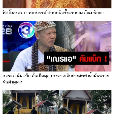
ฟิตติ้งละคร ภาพอาถรรพ์ กับบทผีครั้งแรกของ อ้อม พิยดา
เณรแอ คัมแบ็ก ลั่นเข็ดคุก ประกาศเลิกย่างศพทำน้ำมันพราย
ผันตัวดูดวง