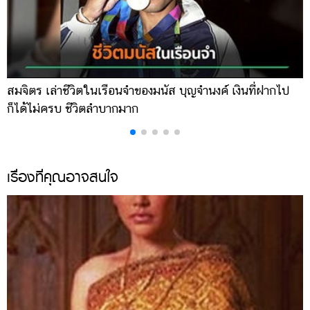
สมจิตร เล่าชีวิตในเรือนจำของมนัส บุญจำนงค์ เงินที่ฝากไป
เ
ก็ได้ไม่ครบ ชีวิตลำบากมาก
จ
เรื่องที่คุณอาจสนใจ