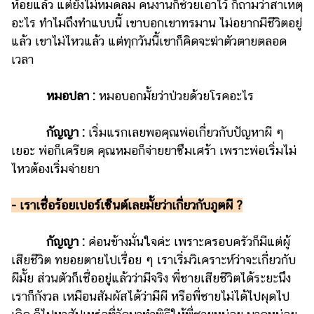
ห้อยแล้ว แต่ยังไม่หมดลม คนงานก็ช่วยเอาไว้ ก็ถามว่าสาเหตุ
อะไร ทำไมถึงทำแบบนี้ เขาบอกเขาทรมาน ไม่อยากมีชีวิตอยู่
แล้ว เขาไม่ไหวแล้ว แต่ทุกวันนี้เขาก็คิดจะฆ่าตัวตายตลอด
เวลา
หมอปลา :
หมอบอกมั้ยว่าป่วยด้วยโรคอะไร
กัญญา :
เริ่มแรกเลยพอคุณพ่อเกี่ยวกับปัญหาผี ๆ
เยอะ พ่อก็เครียด คุณหมอก็จ่ายยาซึมเศร้า เพราะพ่อเริ่มไม่
ไหวต้องเริ่มจ่ายยา
- เราเชื่อร้อยเปอร์เซ็นต์เลยมั้ยว่าเกี่ยวกับภูตผี ?
กัญญา :
ค่อนข้างมั่นใจค่ะ เพราะครอบครัวก็มีแต่ผู้
เสียชีวิต ทยอยตายไปเรื่อย ๆ เราเริ่มวิเคราะห์ว่าจะเกี่ยวกับ
ผีมั้ย ส่วนตัวก็เชื่ออยู่แล้วว่ามีจริง พี่ชายเสียชีวิตได้ระยะนึง
เราก็กังวล เหมือนสัมผัสได้ว่ามีผี หรือพี่ชายไม่ได้ไปผุดไป