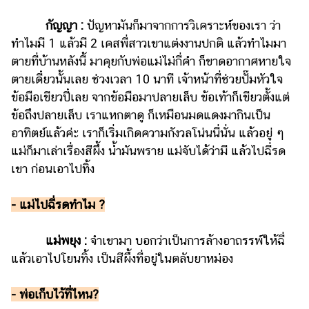
กัญญา :
ปัญหามันก็มาจากการวิเคราะห์ของเรา ว่า
ทำไมมี 1 แล้วมี 2 เคสพี่สาวเขาแต่งงานปกติ แล้วทำไมมา
ตายที่บ้านหลังนี้ มาคุยกับพ่อแม่ไม่กี่คำ ก็ขาดอากาศหายใจ
ตายเดี๋ยวนั้นเลย ช่วงเวลา 10 นาที เจ้าหน้าที่ช่วยปั๊มหัวใจ
ข้อมือเขียวปี๋เลย จากข้อมือมาปลายเล็บ ข้อเท้าก็เขียวตั้งแต่
ข้อถึงปลายเล็บ เราแหกตาดู ก็เหมือนมดแดงมากินเป็น
อาทิตย์แล้วค่ะ เราก็เริ่มเกิดความกังวลโน่นนี่นั่น แล้วอยู่ ๆ
แม่ก็มาเล่าเรื่องสีผึ้ง น้ำมันพราย แม่จับได้ว่ามี แล้วไปฉี่รด
เขา ก่อนเอาไปทิ้ง
- แม่ไปฉี่รดทำไม ?
แม่พยุง :
จำเขามา บอกว่าเป็นการล้างอาถรรพ์ให้ฉี่
แล้วเอาไปโยนทิ้ง เป็นสีผึ้งที่อยู่ในตลับยาหม่อง
- พ่อเก็บไว้ที่ไหน?