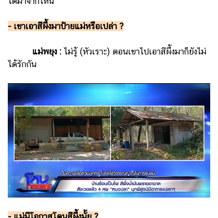
ได้มาจากไหน
ออนไลน์
ติดต่อ
- เขาเอาสีผึ้งมาป้ายแม่หรือเปล่า ?
โฆษณา
แจ้ง
แม่พยุง :
ไม่รู้ (หัวเราะ) ตอนเขาไปเอาสีผึ้งมาก็ยังไม่
ปัญหา
ได้รักกัน
ร่วม
งาน
กับ
เรา
- แม่มีโอกาสโดนสีผึ้งมั้ย ?