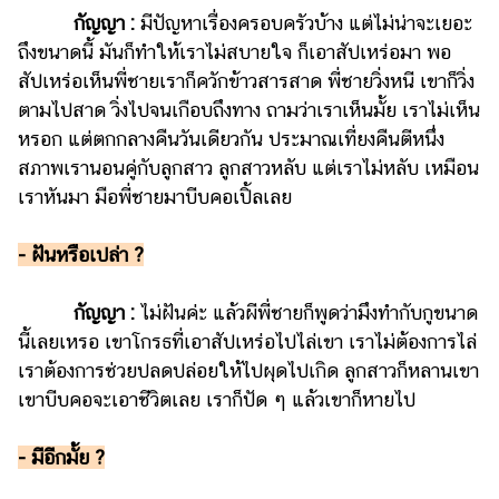
กัญญา :
มีปัญหาเรื่องครอบครัวบ้าง แต่ไม่น่าจะเยอะ
ถึงขนาดนี้ มันก็ทำให้เราไม่สบายใจ ก็เอาสัปเหร่อมา พอ
สัปเหร่อเห็นพี่ชายเราก็ควักข้าวสารสาด พี่ชายวิ่งหนี เขาก็วิ่ง
ตามไปสาด วิ่งไปจนเกือบถึงทาง ถามว่าเราเห็นมั้ย เราไม่เห็น
หรอก แต่ตกกลางคืนวันเดียวกัน ประมาณเที่ยงคืนตีหนึ่ง
สภาพเรานอนคู่กับลูกสาว ลูกสาวหลับ แต่เราไม่หลับ เหมือน
เราหันมา มือพี่ชายมาบีบคอเปิ้ลเลย
- ฝันหรือเปล่า ?
กัญญา :
ไม่ฝันค่ะ แล้วผีพี่ชายก็พูดว่ามึงทำกับกูขนาด
นี้เลยเหรอ เขาโกรธที่เอาสัปเหร่อไปไล่เขา เราไม่ต้องการไล่
เราต้องการช่วยปลดปล่อยให้ไปผุดไปเกิด ลูกสาวก็หลานเขา
เขาบีบคอจะเอาชีวิตเลย เราก็ปัด ๆ แล้วเขาก็หายไป
- มีอีกมั้ย ?