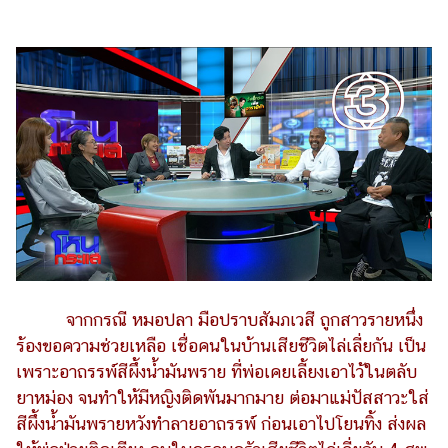
ไตล์
ดูด
วง
ผู้
หญิง
ผู้ชาย
สุขภาพ
ท่อง
เที่ยว
สูตร
จากกรณี หมอปลา มือปราบสัมภเวสี ถูกสาวรายหนึ่ง
อาหาร
ร้องขอความช่วยเหลือ เชื่อคนในบ้านเสียชีวิตไล่เลี่ยกัน เป็น
ง่ายๆ
เพราะอาถรรพ์สีผึ้งน้ำมันพราย ที่พ่อเคยเลี้ยงเอาไว้ในตลับ
ช้อป
ยาหม่อง จนทำให้มีหญิงติดพันมากมาย ต่อมาแม่ปัสสาวะใส่
สีผึ้งน้ำมันพรายหวังทำลายอาถรรพ์ ก่อนเอาไปโยนทิ้ง ส่งผล
ปิ้ง