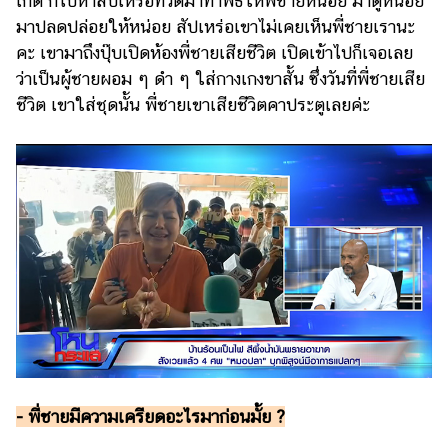
เกิด ก็ไปหาสัปเหร่อที่วัดมาทำพิธีให้พี่ชายหน่อย มาดูหน่อย
มาปลดปล่อยให้หน่อย สัปเหร่อเขาไม่เคยเห็นพี่ชายเรานะ
คะ เขามาถึงปุ๊บเปิดห้องพี่ชายเสียชีวิต เปิดเข้าไปก็เจอเลย
ว่าเป็นผู้ชายผอม ๆ ดำ ๆ ใส่กางเกงขาสั้น ซึ่งวันที่พี่ชายเสีย
ชีวิต เขาใส่ชุดนั้น พี่ชายเขาเสียชีวิตคาประตูเลยค่ะ
- พี่ชายมีความเครียดอะไรมาก่อนมั้ย ?