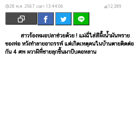
เงิน
28 พ.ค. 2567 เวลา 13:44:06
12,389
การ
ศึกษา
บันเทิง
สาวร้องหมอปลาช่วยด้วย ! แม่ฉี่ใส่สีผึ้งน้ำมันพราย
ของพ่อ หวังทำลายอาถรรพ์ แต่เกิดเหตุคนในบ้านตายติดต่อ
รูปภาพ
กัน 4 ศพ ผวาผีพี่ชายลุกขึ้นมาบีบคอหลาน
ดู
หนัง
Music
Station
ละคร
บันเทิง
เกาหลี
ไลฟ์