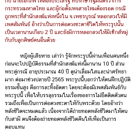
กับ นายเอกภพ เหลืองประเสริฐ ที่ปรึกษารัฐมนตรีว่าการ
กระทรวงมหาดไทย และผู้ก่อตั้งเพจสายไหมต้องรอด กรณี
รถยนต์
ถูกพระที่สำนักสงฆ์แห่งหนึ่งใน จ.เพชรบูรณ์ หลอกลวงให้มี
บ้าน
เพศสัมพันธ์ อ้างว่าเป็นการต่อดวงชะตาชีวิตให้พระรูปนั้น
และ
เป็นเวลานานเกือบ 2 ปี และยังมีการหลอกลวงให้มีเซ็กส์หมู่
การ
กับกับลูกศิษย์คนอื่นด้วย
ตกแต่ง
มือ
หญิงผู้เสียหาย เล่าว่า รู้จักพระรูปนี้ผ่านเพื่อนคนหนึ่ง
ถือ
ก่อนจะไปปฏิบัติธรรมที่สำนักสงฆ์แห่งนี้มานาน 10 ปี ส่วน
ราคา
พระคู่กรณี อายุประมาณ 40 ปี ดูน่าเลื่อมใสและน่าศรัทธา
ทอง
มาก ต่อมาช่วงปลายปี 2565 พระรูปนี้บอกว่าให้ตนฝึกปฏิบัติ
ธรรมขั้นสูง คือการละทิ้งอัตตา โดยจะต้องมีเพศสัมพันธ์กับ
ราคา
น้ำมัน
พระรูปนี้ เพื่อให้บรรลุธรรมในเรื่องของการไม่ยึดติดตัวตน
รวมถึงเพื่อเป็นการต่อดวงชะตาให้กับพระด้วย โดยอ้างว่า
วา
พลังชีวิตจะหมดแล้ว เนื่องจากได้ถ่ายทอดพลังชีวิตมาให้ตน
ไร
กับสามี ตนจึงต้องถ่ายทอดพลังชีวิตคืนให้เพื่อเป็นการ
ตี้
ตอบแทน