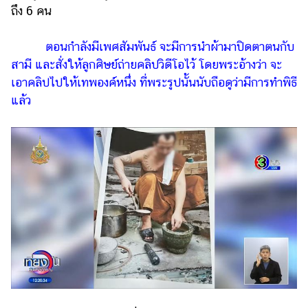
ออนไลน์
ถึง 6 คน
ติดต่อ
โฆษณา
ตอนกำลังมีเพศสัมพันธ์ จะมีการนำผ้ามาปิดตาตนกับ
สามี และสั่งให้ลูกศิษย์ถ่ายคลิปวิดีโอไว้ โดยพระอ้างว่า จะ
แจ้ง
เอาคลิปไปให้เทพองค์หนึ่ง ที่พระรูปนั้นนับถือดูว่ามีการทำพิธี
ปัญหา
แล้ว
ร่วม
งาน
กับ
เรา