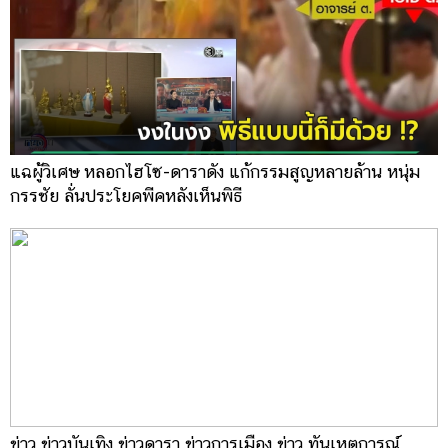
แฉผู้วิเศษ หลอกไฮโซ-ดาราดัง แก้กรรมสูญหลายล้าน หนุ่ม
กรรชัย ลั่นประโยคพีคหลังเห็นพิธี
ข่าว ข่าวบันเทิง ข่าวดารา ข่าวการเมือง ข่าว ทันเหตุการณ์