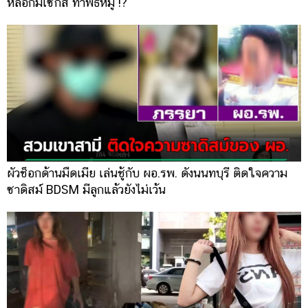
หลอกมีเซ็กส์ ทำพิธีหมู่ !?
ผัวช็อกด้านมืดเมีย เล่นชู้กับ ผอ.รพ. ดังนนทบุรี ติดใจความ
ซาดิสม์ BDSM มีลูกแล้วยังไม่เว้น