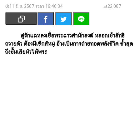
เงิน
11 มิ.ย. 2567 เวลา 16:46:34
22,067
การ
ศึกษา
บันเทิง
คู่รักแฉหลงเชื่อพระฉาวสำนักสงฆ์ หลอกเข้าลัทธิ
ถวายตัว ต้องมีเซ็กส์หมู่ อ้างเป็นการถ่ายทอดพลังชีวิต ช้ำสุด
รูปภาพ
ถึงขั้นเสียผัวให้พระ
ดู
หนัง
Music
Station
ละคร
บันเทิง
เกาหลี
ไลฟ์