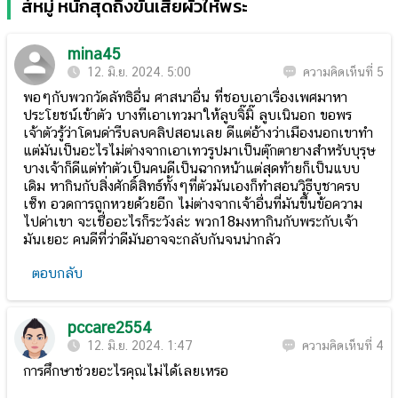
ส์หมู่ หนักสุดถึงขั้นเสียผัวให้พระ
mina45
12. มิ.ย. 2024. 5:00
ความคิดเห็นที่ 5
พอๆกับพวกวัดลัทธิอื่น ศาสนาอื่น ที่ชอบเอาเรื่องเพศมาหา
ประโยชน์เข้าตัว บางทีเอาเทวมาให้ลูบจิ๊มิ๊ ลูบเนินอก ขอพร
เจ้าตัวรู้ว่าโดนด่ารีบลบคลิปสอนเลย ดีแต่อ้างว่าเมืองนอกเขาทำ
แต่มันเป็นอะไรไม่ต่างจากเอาเทวรูปมาเป็นตุ๊กตายางสำหรับบุรุษ
บางเจ้าก็ดีแต่ทำตัวเป็นคนดีเป็นฉากหน้าแต่สุดท้ายก็เป็นแบบ
เดิม หากินกับสิ่งศักดิ์สิทธ์ทั้งๆที่ตัวมันเองก็ทำสอนวิธีบูชาครบ
เซ็ท อวดการถูกหวยด้วยอีก ไม่ต่างจากเจ้าอื่นที่มันขึ้นข้อความ
ไปด่าเขา จะเชื่ออะไรก็ระวังล่ะ พวก18มงหากินกับพระกับเจ้า
มันเยอะ คนดีที่ว่าดีมันอาจจะกลับกันจนน่ากลัว
ตอบกลับ
pccare2554
12. มิ.ย. 2024. 1:47
ความคิดเห็นที่ 4
การศึกษาช่วยอะไรคุณไม่ได้เลยเหรอ