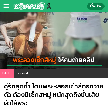
เรื่องฮิต
ข่าว-
ความ
รู้
ข่าว
ข่าว
บันเทิง
ตรวจ
hilight
ข่าวทั่วไป
หวย
คู่รักสุดช้ำ โดนพระหลอกเข้าลัทธิถวาย
ผล
บอล
ตัว ต้องมีเซ็กส์หมู่ หนักสุดถึงขั้นเสีย
สด
ผัวให้พระ
การ