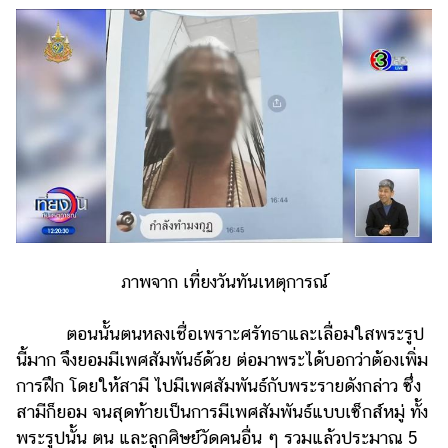
แต่งงาน
แม่
และ
เด็ก
สัตว์
เลี้ยง
Infographic
บริการ
ภาพจาก เที่ยงวันทันเหตุการณ์
แอปฯ
กระปุก
ตอนนั้นตนหลงเชื่อเพราะศรัทธาและเลื่อมใสพระรูป
คอร์ส
นี้มาก จึงยอมมีเพศสัมพันธ์ด้วย ต่อมาพระได้บอกว่าต้องเพิ่ม
ออนไลน์
การฝึก โดยให้สามี ไปมีเพศสัมพันธ์กับพระรายดังกล่าว ซึ่ง
เรียน
สามีก็ยอม จนสุดท้ายเป็นการมีเพศสัมพันธ์แบบเซ็กส์หมู่ ทั้ง
เลข
พระรูปนั้น ตน และลูกศิษย์วัดคนอื่น ๆ รวมแล้วประมาณ 5