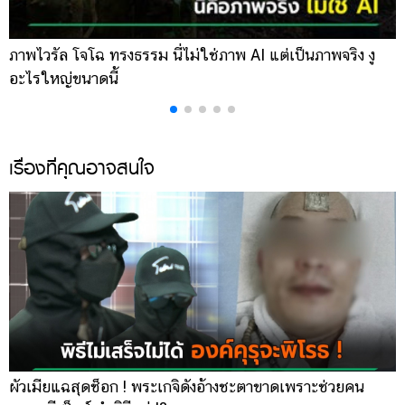
ภาพไวรัล โจโฉ ทรงธรรม นี่ไม่ใช่ภาพ AI แต่เป็นภาพจริง งู
เ
อะไรใหญ่ขนาดนี้
บ
เรื่องที่คุณอาจสนใจ
ผัวเมียแฉสุดช็อก ! พระเกจิดังอ้างชะตาขาดเพราะช่วยคน