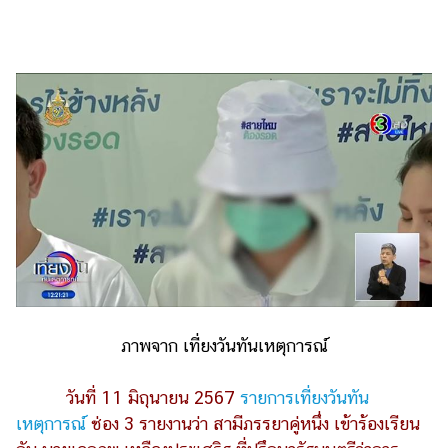
ไตล์
ดูด
วง
ผู้
หญิง
ผู้ชาย
สุขภาพ
ท่อง
เที่ยว
สูตร
อาหาร
ภาพจาก เที่ยงวันทันเหตุการณ์
ง่ายๆ
ช้อป
วันที่ 11 มิถุนายน 2567
รายการเที่ยงวันทัน
เหตุการณ์
ช่อง 3 รายงานว่า สามีภรรยาคู่หนึ่ง เข้าร้องเรียน
ปิ้ง