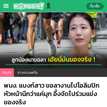
เรื่องฮิต
ข่าว-
ความ
รู้
ข่าว
ข่าว
บันเทิง
ตรวจ
hilight
ข่าวประเทศจีน
หวย
พนง. แบงก์สาว ขอลางานไปโอลิมปิก
ผล
บอล
หัวหน้านึกว่าแค่มุก อึ้งจัดไปร่วมแข่ง
สด
ของจริง
การ