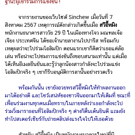
ฐานะผู้เข้าร่วมการแข่งขัน !
รถยนต์
จากรายงานของเว็บไซต์ Sinchew เมื่อวันที่ 7
บ้าน
สิงหาคม 2567 เหตุการณ์ดังกล่าวเกิดขึ้นเมื่อ
สวีอี้หมิง
และ
พนักงานธนาคารสาววัย 29 ปี ในเมืองหางโจว มณฑลเจ้อ
การ
ตกแต่ง
เจียง ประเทศจีน ได้ขอเจ้านายลางานไปปารีส พร้อมกับ
เหตุผลว่าจะไปร่วมโอลิมปิก ตอนแรกเขาก็คิดว่าเธอแค่ล้อ
มือ
เล่น หรือน่าจะไปชมการแข่งขันถึงขอบสนามเท่านั้น แต่เมื่อ
ถือ
ได้เห็นอีเมลยืนยันและรู้ว่าลูกน้องสาวกำลังจะไปร่วมแข่ง
ราคา
โอลิมปิกจริง ๆ เขาก็รีบอนุมัติการลานั้นอย่างรวดเร็ว
ทอง
พร้อมกันนั้น เขายังอวยพรสวีอี้หมิงให้ทำผลงานออก
ราคา
น้ำมัน
มาได้อย่างดี และโชว์เสน่ห์ของชาวจีนออกมาให้เต็มที่ ขณะที่
เพื่อนร่วมงานทุกคนเมื่อทราบในภายหลังว่าเธอกำลังจะไป
วา
ร่วมวิ่งมาราธอนที่โอลิมปิกจริง ๆ ต่างก็ตื่นเต้นยินดี แถมยัง
ไร
ทำโปสเตอร์เชียร์กับถ่ายคลิปส่งแรงใจไปให้เธอด้วย
ตี้
สำหรับ สวีอี้หมิง เป็นพนักงานธนาคารใหญ่ที่มี