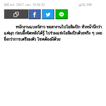
เงิน
8 ส.ค. 2567 เวลา 10:56:32
36,398
การ
ศึกษา
บันเทิง
พนักงานแบงก์สาว ขอลางานไปโอลิมปิก หัวหน้านึกว่า
แค่มุก ก่อนอึ้งจัดหลังได้รู้ ไปร่วมแข่งโอลิมปิกด้วยจริง ๆ เผย
รูปภาพ
ยิ่งกว่าการเตรียมตัว โชคต้องมีด้วย
ดู
หนัง
Music
Station
ละคร
บันเทิง
เกาหลี
ไลฟ์