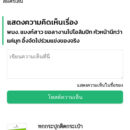
สมัครเล่น
แสดงความคิดเห็นเรื่อง
พนง. แบงก์สาว ขอลางานไปโอลิมปิก หัวหน้านึกว่า
แค่มุก อึ้งจัดไปร่วมแข่งของจริง
แสดงความเห็นในชื่อของ
โพสต์ความเห็น
พกกระปุกติดกระเป๋า