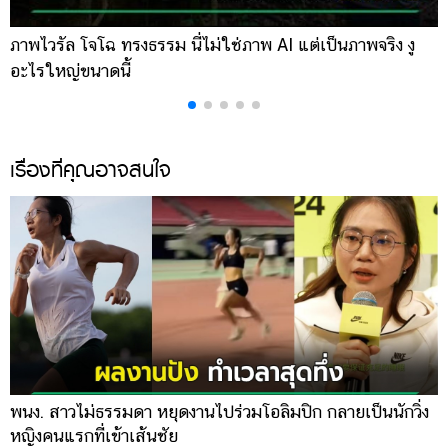
ภาพไวรัล โจโฉ ทรงธรรม นี่ไม่ใช่ภาพ AI แต่เป็นภาพจริง งู
ก
อะไรใหญ่ขนาดนี้
โ
เรื่องที่คุณอาจสนใจ
พนง. สาวไม่ธรรมดา หยุดงานไปร่วมโอลิมปิก กลายเป็นนักวิ่ง
หญิงคนแรกที่เข้าเส้นชัย