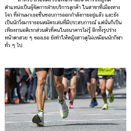
แต่งงาน
ตำแหน่งเป็นผู้จัดการฝ่ายบริการลูกค้า ในสาขาที่เมืองหาง
โจว ที่ผ่านมาเธอชื่นชอบการออกกำลังกายอยู่แล้ว และยัง
แม่
และ
เป็นนักวิ่งมาราธอนสมัครเล่นที่มีประสบการณ์ แต่นั่นก็เป็น
เด็ก
เพียงงานอดิเรกส่วนตัวที่คนในธนาคารไม่รู้ อีกทั้งรูปร่าง
หน้าตาสวย ๆ ของเธอ ยังทำให้หญิงสาวดูไม่เหมือนนักกีฬา
สัตว์
ทั่ว ๆ ไป
เลี้ยง
Infographic
บริการ
แอปฯ
กระปุก
คอร์ส
ออนไลน์
เรียน
เลข