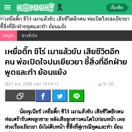
เรื่องฮิต
ข่าว-
ความ
hilight
ข่าวทั่วไป
รู้
เหยื่อติ๊ก ชิโร่ เมาแล้วขับ เสียชีวิตอีก
ข่าว
คน พ่อเปิดใจปมเยียวยา ชี้สิ่งที่อีกฝ่าย
ข่าว
พูดและทำ ย้อนแย้ง
บันเทิง
21 ม.ค. 2568 เวลา 18:04:12
16,185
ตรวจ
หวย
ผล
บอล
น้องจูเนียร์ เหยื่อติ๊ก ชิโร่ เมาแล้วขับ เสียชีวิตอีกคน
สด
พ่อเศร้ารับศพลูกชาย หลังเสียลูกสาวคนโตไปก่อนหน้า เผย
ห่วงเรื่องเยียวยา ยังไม่คืบหน้า ชี้สิ่งที่คู่กรณีพูดและทำ ย้อน
การ