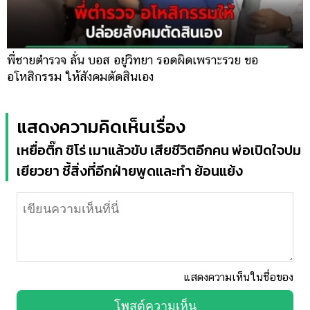
พี่ชายตำรวจ ลั่น บอส อยู่วิทยา รอดผิดเพราะรวย ขอ
อโหสิกรรม ให้สังคมตัดสินเอง
แสดงความคิดเห็นเรื่อง
เหยื่อติ๊ก ชิโร่ เมาแล้วขับ เสียชีวิตอีกคน พ่อเปิดใจปม
เยียวยา ชี้สิ่งที่อีกฝ่ายพูดและทำ ย้อนแย้ง
แสดงความเห็นในชื่อของ
โพสต์ความเห็น