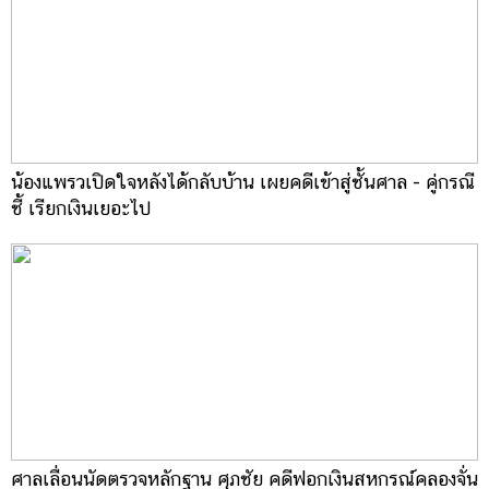
น้องแพรวเปิดใจหลังได้กลับบ้าน เผยคดีเข้าสู่ชั้นศาล - คู่กรณี
ชี้ เรียกเงินเยอะไป
ศาลเลื่อนนัดตรวจหลักฐาน ศุภชัย คดีฟอกเงินสหกรณ์คลองจั่น