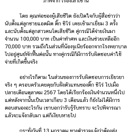
ภาพจาก เรื่องเล่าเช้านี้
แต่งงาน
โดย คุณพ่อของผู้เสียชีวิต ยังเปิดใจกับผู้สื่อข่าวว่า
แม่
และ
นับตั้งแต่ลูกชายแอดมิต ติ๊ก ชิโร่ เคยเข้ามาเยี่ยม 3 ครั้ง
เด็ก
และนับตั้งแต่ลูกสาวคนโตเสียชีวิต คู่กรณีได้จ่ายเงินมา
จำนวน 100,000 บาท เป็นค่าทำศพ และเงินช่วยเหลืออีก
สัตว์
70,000 บาท รวมถึงในส่วนที่น้องจูเนียร์ออกจากโรงพยาบาล
เลี้ยง
ไปอยู่ศูนย์พักฟื้นต่อนั้น ทางคู่กรณีก็มีการรับผิดชอบค่าใช้
Infographic
จ่ายที่เกิดขึ้นจริง
บริการ
อย่างไรก็ตาม ในส่วนของการรับผิดชอบการเยียวยา
จริง ๆ ครอบครัวเคยคุยกับฝั่งตัวแทนของติ๊ก ชิโร่ ไปเมื่อ
แอปฯ
กระปุก
ปลายเดือนตุลาคม 2567 โดยได้เรียกร้องเงินจำนวนหนึ่งไป
แต่หลังจากนั้นเป็นเวลาเกือบ 3 เดือนแล้ว ก็ยังไม่ได้มีการ
คอร์ส
ตอบสนองอะไรกัน เขาบอกว่ารับรู้รับทราบ จะไปพิจารณา
ออนไลน์
แล้วจะแจ้งกลับมา แต่ก็เงียบหายไป
เรียน
เลข
กระทั่งวันที่ 13 มกราคม ทางตำรวจแจ้งว่าต้องส่ง