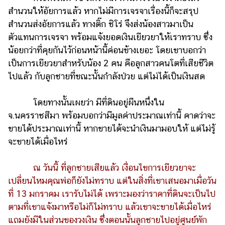
ออนไลน์
สำนวนให้อัยการแล้ว หากไม่มีการเจรจาเรื่องนี้ก็จะสรุป
ติดต่อ
สำนวนส่งอัยการแล้ว ทางติ๊ก ชิโร่ จึงส่งน้องสาวมาเป็น
โฆษณา
ตัวแทนการเจรจา พร้อมแจ้งยอดเงินเยียวยาให้เราทราบ ซึ่ง
น้อยกว่าที่คุยกันไว้ก่อนหน้านี้ค่อนข้างเยอะ โดยเขาบอกว่า
แจ้ง
เป็นการเยียวยาสำหรับน้อง 2 คน คือลูกสาวคนโตที่เสียชีวิต
ปัญหา
ไปแล้ว กับลูกชายที่ขณะนั้นกำลังป่วย แต่ไม่ได้เป็นเงินสด
ร่วม
งาน
โดยทางนั้นเผยว่า มีที่ดินอยู่ผืนหนึ่งใน
กับ
จ.นครราชสีมา พร้อมบอกว่ามีมูลค่าประมาณเท่านี้ คาดว่าจะ
เรา
ขายได้ประมาณเท่านี้ หากขายได้จะนำเงินมามอบให้ แต่ไม่รู้
จะขายได้เมื่อไหร่
ณ วันนี้ ที่ลูกชายเสียแล้ว เงื่อนไขการเยียวยาจะ
เปลี่ยนไหมคุณพ่อก็ยังไม่ทราบ แต่ในสิ่งที่เขาเสนอมาเมื่อวัน
ที่ 13 มกราคม เรารับไม่ได้ เพราะมองว่าราคาที่ดินจะเป็นไป
ตามที่เขาแจ้งมาหรือไม่ก็ไม่ทราบ แล้วเขาจะขายได้เมื่อไหร่
แถมยังมีในส่วนของวงเงิน ซึ่งตอนนั้นลูกชายไปอยู่ศูนย์พัก