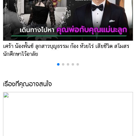
เศร้า น้องพั้นช์ ลูกสาวบุญธรรม ก้อง ห้วยไร่ เสียชีวิต สโมสร
เ
นักศึกษาไว้อาลัย
น
เรื่องที่คุณอาจสนใจ