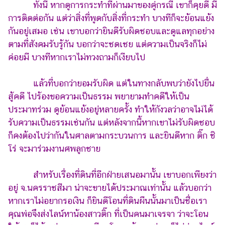
ทั้งนี้ หากดูการกระทำที่ผ่านมาของคู่กรณี เขาก็คุยดี มี
การติดต่อกัน แต่ว่าสิ่งที่พูดกับสิ่งที่กระทำ บางทีก็จะย้อนแย้ง
กันอยู่เสมอ เช่น เขาบอกว่ายินดีรับผิดชอบและดูแลทุกอย่าง
ตามที่สังคมรับรู้กัน บอกว่าจะชดเชย แต่ความเป็นจริงก็ไม่
ค่อยมี บางทีหากเราไม่ทวงถามก็เงียบไป
แล้วที่บอกว่ายอมรับผิด แต่ในทางกลับพบว่ายังไปยื่น
สู้คดี ไปร้องขอความเป็นธรรม พยายามทำคดีให้เป็น
ประมาทร่วม ดูย้อนแย้งอยู่หลายครั้ง ทำให้กังวลว่าอาจไม่ได้
รับความเป็นธรรมเช่นกัน แต่หลังจากนี้หากเขาไม่รับผิดชอบ
ก็คงต้องไปว่ากันในศาลตามกระบวนการ และยินดีหาก ติ๊ก ชิ
โร่ จะมาร่วมงานศพลูกชาย
สำหรับเรื่องที่ดินที่อีกฝ่ายเสนอมานั้น เขาบอกเพียงว่า
อยู่ จ.นครราชสีมา น่าจะขายได้ประมาณเท่านั้น แล้วบอกว่า
หากเราไม่อยากรอเงิน ก็ยินดีโอนที่ดินผืนนั้นมาเป็นชื่อเรา
คุณพ่อจึงส่งไลน์หาน้องสาวติ๊ก ที่เป็นคนมาเจรจา ว่าจะโอน