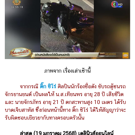
ไตล์
ดูด
วง
ผู้
หญิง
ผู้ชาย
สุขภาพ
ภาพจาก เรื่องเล่าเช้านี้
ท่อง
เที่ยว
จากกรณี
ติ๊ก ชิโร่
ศิลปินนักร้องชื่อดัง ขับรถตู้ชนรถ
สูตร
จักรยานยนต์ เป็นผลให้ น.ส.เทียนพร อายุ 28 ปี เสียชีวิต
อาหาร
และ นายจักรภัทร อายุ 21 ปี ตกสะพานสูง 10 เมตร ได้รับ
ง่ายๆ
บาดเจ็บสาหัส ซึ่งก่อนหน้านี้ทาง ติ๊ก ชิโร่ ได้ให้สัญญาว่าจะ
รับผิดชอบเยียวยากับทางครอบครัวนั้น
ช้อป
ปิ้ง
ล่าสุด (19 มกราคม 2568) เดลินิวส์ออนไลน์