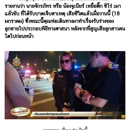
รายงานว่า นายจักรภัทร หรือ น้องจูเนียร์ เหยื่อติ๊ก ชิโร่ เมา
รถยนต์
แล้วขับ ที่ได้รับบาดเจ็บสาเหตุ เสียชีวิตแล้วเมื่อวานนี้ (18
บ้าน
มกราคม) ซึ่งขณะนี้คุณพ่อเดินทางมาทำเรื่องรับร่างของ
และ
ลูกชายไปประกอบพิธีทางศาสนา หลังจากที่สูญเสียลูกสาวคน
การ
โตไปก่อนหน้า
ตกแต่ง
มือ
ถือ
ราคา
ทอง
ราคา
น้ำมัน
วา
ไร
ตี้