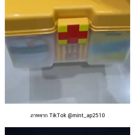
แต่งงาน
แม่
และ
เด็ก
สัตว์
เลี้ยง
Infographic
บริการ
แอปฯ
กระปุก
คอร์ส
ออนไลน์
ภาพจาก TikTok @mint_ap2510
เรียน
เลข