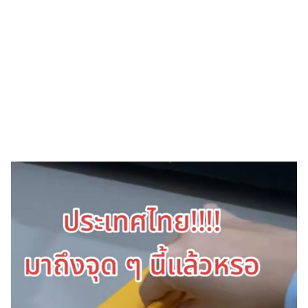
เงิน
การ
ศึกษา
บันเทิง
รูปภาพ
ดู
หนัง
Music
Station
ละคร
บันเทิง
เกาหลี
ไลฟ์