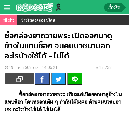
เรื่องฮิต
hilight
ข่าวฮิตสังคมออนไลน์
ข่าว-
ความ
ซื้อกล่องยาถวายพระ เปิดออกมาดู
รู้
ข้างในแทบช็อก จนคนบวชมาบอก
อะไรบ้างใช้ได้ - ไม่ได้
ข่าว
ข่าว
19 ก.พ. 2568 เวลา 14:06:21
12,733
บันเทิง
ตรวจ
หวย
ซื้อกล่องยามาถวายพระ เพียงแค่เปิดออกมาดูข้างใน
ผล
แทบช็อก โดนหลอกเต็ม ๆ ทำกันได้ลงคอ ด้านคนบวชบอก
บอล
เอง อะไรบ้างใช้ได้ ใช้ไม่ได้
สด
การ