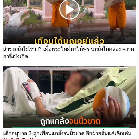
สำรวมยังไงไหว !? เมื่อพระใหม่มาให้พร บทยังไม่คล่อง ความ
ฮาจึงบังเกิด
เด็กอนุบาล 3 ถูกเพื่อนแกล้งจนนิ้วขาด อีกฝ่ายลั่นแค่เด็กเล่น