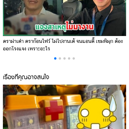
ดราม่าเต๋า ดราก้อนไฟว์ ไม่ไปงานเต้ จนแอนดี้ เขมพิมุก ต้อง
น
ออกโรงแจง เพราะอะไร
พ
เรื่องที่คุณอาจสนใจ