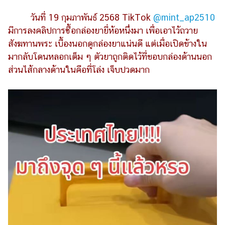
รถยนต์
วันที่ 19 กุมภาพันธ์ 2568 TikTok
@mint_ap2510
มีการลงคลิปการซื้อกล่องยายี่ห้อหนึ่งมา เพื่อเอาไว้ถวาย
บ้าน
สังฆทานพระ เบื้องนอกดูกล่องยาแน่นดี แต่เมื่อเปิดข้างใน
และ
การ
มากลับโดนหลอกเต็ม ๆ ตัวยาถูกติดไว้ที่ขอบกล่องด้านนอก
ตกแต่ง
ส่วนไส้กลางด้านในคือที่โล่ง เจ็บปวดมาก
มือ
ถือ
ราคา
ทอง
ราคา
น้ำมัน
วา
ไร
ตี้