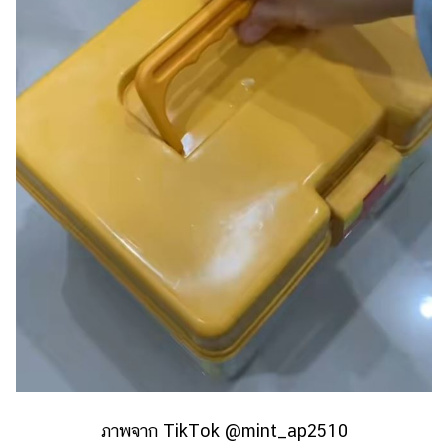
ไตล์
ดูด
วง
ผู้
หญิง
ผู้ชาย
สุขภาพ
ท่อง
เที่ยว
สูตร
อาหาร
ง่ายๆ
ช้อป
ปิ้ง
ภาพจาก TikTok @mint_ap2510