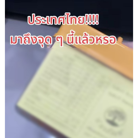
ออนไลน์
ติดต่อ
โฆษณา
แจ้ง
ปัญหา
ร่วม
งาน
กับ
เรา