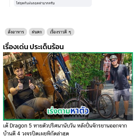
สั่งอาหาร
ฝนตก
เรื่องราวดี ๆ
เรื่องเด่น ประเด็นร้อน
เต้ Dragon 5 หายตัวปริศนานับวัน หลังปั่นจักรยานออกจาก
เ
บ้านตี 4 วงจรปิดเผยพิกัดล่าสุด
ส