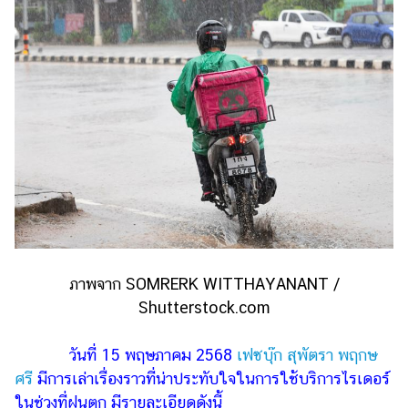
ไตล์
ดูด
วง
ผู้
หญิง
ผู้ชาย
สุขภาพ
ท่อง
เที่ยว
สูตร
ภาพจาก SOMRERK WITTHAYANANT /
อาหาร
Shutterstock.com
ง่ายๆ
วันที่ 15 พฤษภาคม 2568
เฟซบุ๊ก สุพัตรา พฤกษ
ช้อป
ศรี
มีการเล่าเรื่องราวที่น่าประทับใจในการใช้บริการไรเดอร์
ปิ้ง
ในช่วงที่ฝนตก มีรายละเอียดดังนี้