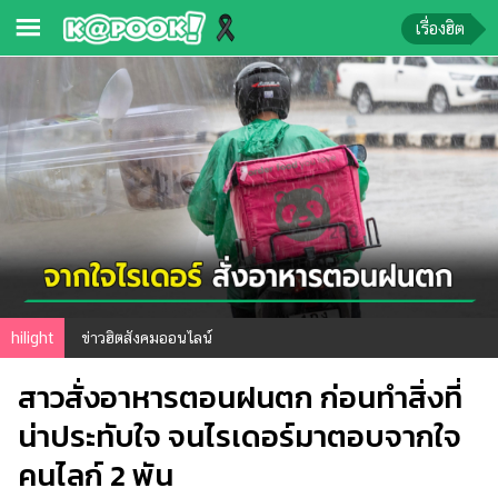
เรื่องฮิต
ข่าว-
ความ
รู้
ข่าว
ข่าว
บันเทิง
ตรวจ
hilight
ข่าวฮิตสังคมออนไลน์
หวย
สาวสั่งอาหารตอนฝนตก ก่อนทำสิ่งที่
ผล
บอล
น่าประทับใจ จนไรเดอร์มาตอบจากใจ
สด
คนไลก์ 2 พัน
การ