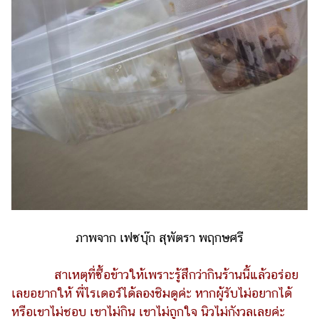
แต่งงาน
แม่
และ
เด็ก
สัตว์
เลี้ยง
Infographic
บริการ
แอปฯ
กระปุก
ภาพจาก เฟซบุ๊ก สุพัตรา พฤกษศรี
คอร์ส
ออนไลน์
สาเหตุที่ซื้อข้าวให้เพราะรู้สึกว่ากินร้านนี้แล้วอร่อย
เรียน
เลยอยากให้ พี่ไรเดอร์ได้ลองชิมดูค่ะ หากผู้รับไม่อยากได้
เลข
หรือเขาไม่ชอบ เขาไม่กิน เขาไม่ถูกใจ นิวไม่กังวลเลยค่ะ