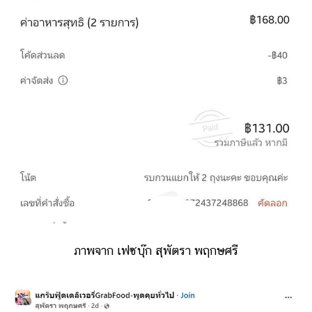
ภาพจาก เฟซบุ๊ก สุพัตรา พฤกษศรี