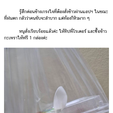
รถยนต์
รู้สึกค่อนข้างเกรงใจที่ต้องสั่งข้าวผ่านแอปฯ ในขณะ
บ้าน
ที่ฝนตก กลัวว่าคนขับจะลำบาก แต่ท้องก็หิวมาก ๆ
และ
การ
หนูสั่งเรียบร้อยแล้วค่ะ ให้ทิปพี่ไรเดอร์ และซื้อข้าว
ตกแต่ง
กะเพราให้ฟรี 1 กล่องค่ะ
มือ
ถือ
ราคา
ทอง
ราคา
น้ำมัน
วา
ไร
ตี้