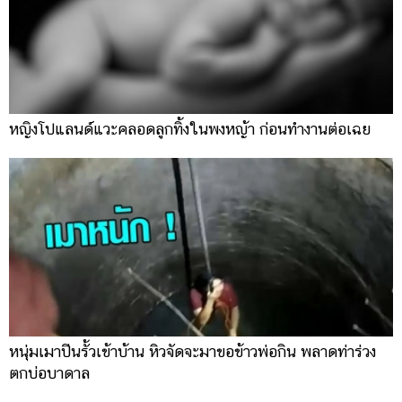
หญิงโปแลนด์แวะคลอดลูกทิ้งในพงหญ้า ก่อนทำงานต่อเฉย
หนุ่มเมาปีนรั้วเข้าบ้าน หิวจัดจะมาขอข้าวพ่อกิน พลาดท่าร่วง
ตกบ่อบาดาล