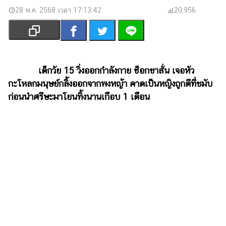
เงิน
28 พ.ค. 2568 เวลา 17:13:42
20,956
การ
ศึกษา
บันเทิง
เด็กวัย 15 วิ่งออกกำลังกาย ช็อกขาสั่น เจอหัว
รูปภาพ
กะโหลกมนุษย์กลิ้งออกจากพงหญ้า คาดเป็นหญิงถูกตีที่ขมับ
ก่อนนำศรีษะมาโยนทิ้งนานเกือบ 1 เดือน
ดู
หนัง
Music
Station
ละคร
บันเทิง
เกาหลี
ไลฟ์