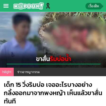
เรื่องฮิต
ข่าว-
ความ
รู้
ข่าว
ข่าว
บันเทิง
ตรวจ
hilight
ข่าวอาชญากรรม
หวย
เด็ก 15 วิ่งริมบ่อ เจออะไรบางอย่าง
ผล
บอล
กลิ้งออกมาจากพงหญ้า เห็นแล้วขาสั่น
สด
ทันที
การ