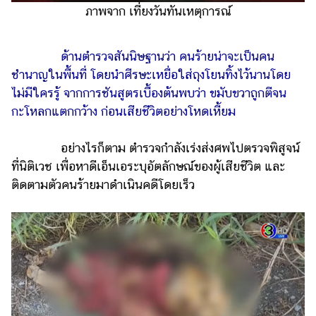
ออนไลน์
ภาพจาก เที่ยงวันทันเหตุการณ์
ติดต่อ
โฆษณา
ด้านตำรวจสันนิษฐานว่า คนร้ายน่าจะเป็นคน
แจ้ง
ชำนาญในพื้นที่ โดยนำศีรษะเหยื่อใส่ถุงโยนทิ้งไว้นานโดย
ปัญหา
ไม่มีใครรู้ จากการชันสูตรเบื้องต้นพบว่า ขมับขวาถูกตีจน
กะโหลกแตกกว้าง ก่อนเสียชีวิตอย่างโหดเหี้ยม
ร่วม
งาน
กับ
อย่างไรก็ตาม ตำรวจกำลังเร่งส่งศพไปตรวจพิสูจน์
เรา
ที่นิติเวช เพื่อหาดีเอ็นเอระบุอัตลักษณ์ของผู้เสียชีวิต และ
ติดตามตัวคนร้ายมาดำเนินคดีโดยเร็ว