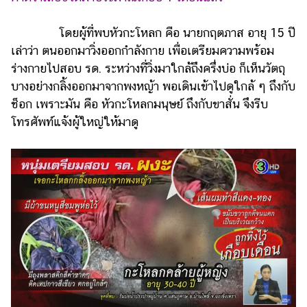
แต่งงาน
โดยผู้ที่พบหัวกะโหลก คือ นายกฤตภาส อายุ 15 ปี
แม่
เล่าว่า ตนออกมาวิ่งออกกำลังกาย เพื่อเตรียมความพร้อม
และ
เด็ก
ร่างกายไปสอบ รด. ระหว่างที่วิ่งมาใกล้ถึงครึ่งบ่อ ก็เห็นวัตถุ
บางอย่างกลิ้งออกมาจากพงหญ้า พอเดินเข้าไปดูใกล้ ๆ ถึงกับ
สัตว์
ช็อก เพราะมัน คือ หัวกะโหลกมนุษย์ ถึงกับขาสั่น จึงรีบ
เลี้ยง
โทรศัพท์แจ้งผู้ใหญ่ให้มาดู
Infographic
บริการ
แอปฯ
กระปุก
คอร์ส
ออนไลน์
เรียน
เลข