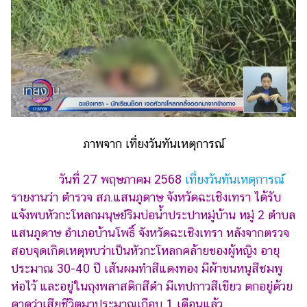
รถยนต์
บ้าน
และ
การ
ตกแต่ง
มือ
ถือ
ภาพจาก เที่ยงวันทันเหตุการณ์
ราคา
ทอง
วันที่ 27 พฤษภาคม 2568
เที่ยงวันทันเหตุการณ์
รายงานว่า ตำรวจ สภ.แสนภูดาษ จังหวัดฉะเชิงเทรา ได้รับ
ราคา
น้ำมัน
แจ้งพบหัวกะโหลกมนุษย์ริมบ่อน้ำประปาหมู่บ้าน หมู่ 2 ตำบล
แสนภูดาษ อำเภอบ้านโพธิ์ จังหวัดฉะเชิงเทรา หลังจากตรวจ
วา
สอบจุดเกิดเหตุพบว่าเป็นหัวกะโหลกคล้ายของผู้หญิง อายุ
ไร
ประมาณ 30-40 ปี เส้นผมทำสีแดงทอง มีผ้าขนหนูสีชมพู
ตี้
ห่อไว้ และอยู่ในถุงพลาสติกสีดำ มีเทปกาวสีเขียว ตกอยู่ด้วย
คาดว่าเสียชีวิตมาประมาณเกือบ 1 เดือนแล้ว