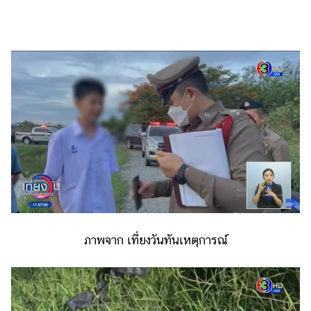
ไตล์
ดูด
วง
ผู้
หญิง
ผู้ชาย
สุขภาพ
ท่อง
เที่ยว
สูตร
อาหาร
ภาพจาก เที่ยงวันทันเหตุการณ์
ง่ายๆ
ช้อป
ปิ้ง