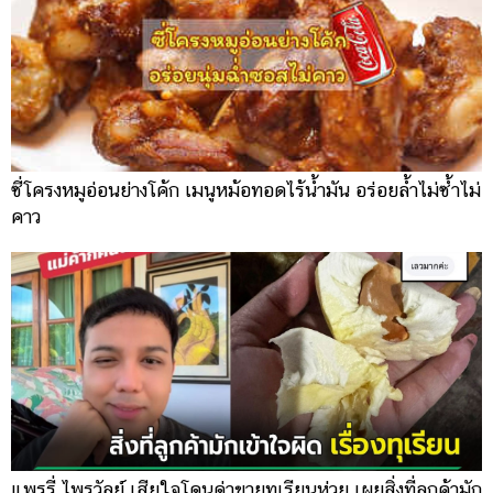
ซี่โครงหมูอ่อนย่างโค้ก เมนูหม้อทอดไร้น้ำมัน อร่อยล้ำไม่ซ้ำไม่
คาว
แพรรี่ ไพรวัลย์ เสียใจโดนด่าขายทุเรียนห่วย เผยสิ่งที่ลูกค้ามัก