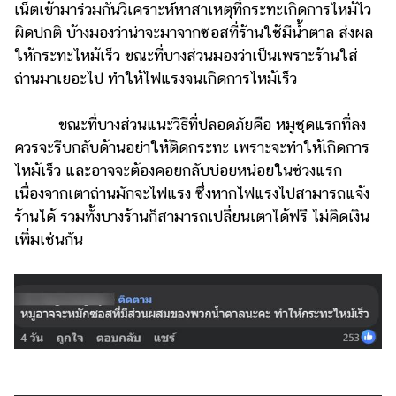
ออนไลน์
เน็ตเข้ามาร่วมกันวิเคราะห์หาสาเหตุที่กระทะเกิดการไหม้ไว
ผิดปกติ บ้างมองว่าน่าจะมาจากซอสที่ร้านใช้มีน้ำตาล ส่งผล
ติดต่อ
ให้กระทะไหม้เร็ว ขณะที่บางส่วนมองว่าเป็นเพราะร้านใส่
โฆษณา
ถ่านมาเยอะไป ทำให้ไฟแรงจนเกิดการไหม้เร็ว
แจ้ง
ปัญหา
ขณะที่บางส่วนแนะวิธีที่ปลอดภัยคือ หมูชุดแรกที่ลง
ร่วม
ควรจะรีบกลับด้านอย่าให้ติดกระทะ เพราะจะทำให้เกิดการ
งาน
ไหม้เร็ว และอาจจะต้องคอยกลับบ่อยหน่อยในช่วงแรก
กับ
เนื่องจากเตาถ่านมักจะไฟแรง ซึ่งหากไฟแรงไปสามารถแจ้ง
เรา
ร้านได้ รวมทั้งบางร้านก็สามารถเปลี่ยนเตาได้ฟรี ไม่คิดเงิน
เพิ่มเช่นกัน