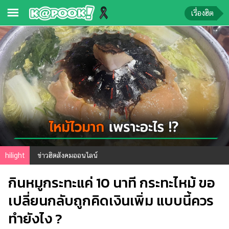
เรื่องฮิต
ข่าว-
ความ
รู้
ข่าว
ข่าว
บันเทิง
ตรวจ
hilight
ข่าวฮิตสังคมออนไลน์
หวย
กินหมูกระทะแค่ 10 นาที กระทะไหม้ ขอ
ผล
บอล
เปลี่ยนกลับถูกคิดเงินเพิ่ม แบบนี้ควร
สด
ทำยังไง ?
การ