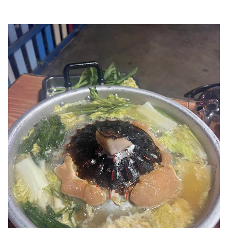
ไตล์
ดูด
วง
ผู้
หญิง
ผู้ชาย
สุขภาพ
ท่อง
เที่ยว
สูตร
อาหาร
ง่ายๆ
ช้อป
ปิ้ง