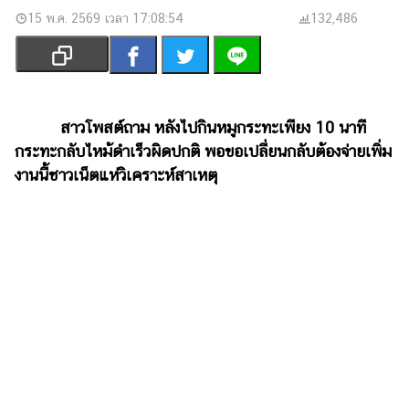
เงิน
15 พ.ค. 2569 เวลา 17:08:54
132,486
การ
ศึกษา
บันเทิง
สาวโพสต์ถาม หลังไปกินหมูกระทะเพียง 10 นาที
รูปภาพ
กระทะกลับไหม้ดำเร็วผิดปกติ พอขอเปลี่ยนกลับต้องจ่ายเพิ่ม
งานนี้ชาวเน็ตแห่วิเคราะห์สาเหตุ
ดู
หนัง
Music
Station
ละคร
บันเทิง
เกาหลี
ไลฟ์