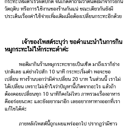
กระทะไหม้ดำเร็วผิดปกติ จนเกิดคำถามว่าต้นตอมาจากวิธีกิน
แต่งงาน
วัตถุดิบ หรือการใช้งานของร้านกันแน่ ขณะเดียวกันยังมี
แม่
ประเด็นเรื่องค่าใช้จ่ายเพิ่มเติมเมื่อต้องเปลี่ยนกระทะอีกด้วย
และ
เด็ก
สัตว์
เจ้าของโพสต์ระบุว่า ขอคำแนะนำในการกิน
เลี้ยง
หมูกระทะไม่ให้กระทะดำค่ะ
Infographic
พอดีมากินร้านหมูกระทะขายเป็นเซ็ต มาถึงเราก็ย่าง
บริการ
ปกติเลย แต่ย่างไปสัก 10 นาที กระทะเริ่มดำ พอจะขอ
เปลี่ยน ทางร้านบอกว่ามีค่าเปลี่ยน 20 บาท ในส่วนนี้ เราไม่
แอปฯ
ได้เปลี่ยน เพราะไม่เข้าใจว่าปัญหานี้เกิดจากอะไร แล้วถ้า
กระปุก
ต้องคอยเปลี่ยนทุก 10 นาทีก็คงไม่ไหว ภาพรวมเรื่องอาหาร
คอร์ส
คืออร่อยนะคะ และยังอยากมาอีก เลยอยากหาทางออกที่เรา
ออนไลน์
แก้ไขได้ค่ะ
เรียน
ภายหลังโพสต์นี้ถูกเผยแพร่ออกไป ปรากฏว่ามีชาว
เลข