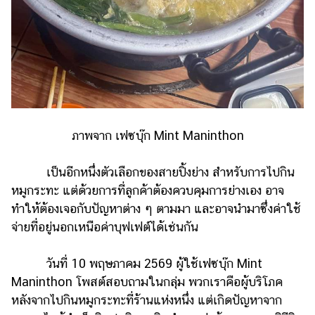
รถยนต์
บ้าน
และ
การ
ตกแต่ง
มือ
ภาพจาก เฟซบุ๊ก Mint Maninthon
ถือ
ราคา
เป็นอีกหนึ่งตัวเลือกของสายปิ้งย่าง สำหรับการไปกิน
ทอง
หมูกระทะ แต่ด้วยการที่ลูกค้าต้องควบคุมการย่างเอง อาจ
ราคา
ทำให้ต้องเจอกับปัญหาต่าง ๆ ตามมา และอาจนำมาซึ่งค่าใช้
น้ำมัน
จ่ายที่อยู่นอกเหนือค่าบุฟเฟต์ได้เช่นกัน
วา
วันที่ 10 พฤษภาคม 2569 ผู้ใช้เฟซบุ๊ก Mint
ไร
Maninthon โพสต์สอบถามในกลุ่ม พวกเราคือผู้บริโภค
ตี้
หลังจากไปกินหมูกระทะที่ร้านแห่งหนึ่ง แต่เกิดปัญหาจาก