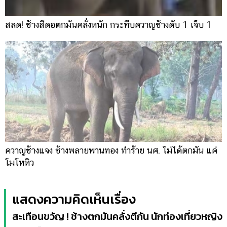
สลด! ช้างสีดอตกมันคลั่งหนัก กระทืบควาญช้างดับ 1 เจ็บ 1
ควาญช้างแจง ช้างพลายพานทอง ทำร้าย นศ. ไม่ได้ตกมัน แค่
โมโหหิว
แสดงความคิดเห็นเรื่อง
สะเทือนขวัญ ! ช้างตกมันคลั่งตีกัน นักท่องเที่ยวหญิง