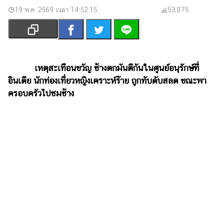
เงิน
19 พ.ค. 2569 เวลา 14:52:15
53,875
การ
ศึกษา
บันเทิง
เหตุสะเทือนขวัญ ช้างตกมันตีกันในศูนย์อนุรักษ์ที่
รูปภาพ
อินเดีย นักท่องเที่ยวหญิงเคราะห์ร้าย ถูกทับดับสลด ขณะพา
ครอบครัวไปชมช้าง
ดู
หนัง
Music
Station
ละคร
บันเทิง
เกาหลี
ไลฟ์