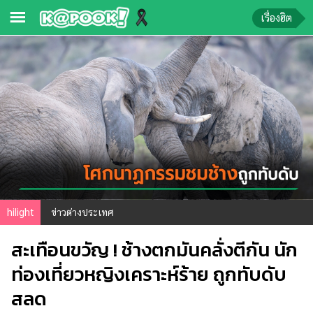
เรื่องฮิต
ข่าว-
ความ
รู้
ข่าว
ข่าว
บันเทิง
ตรวจ
hilight
ข่าวต่างประเทศ
หวย
สะเทือนขวัญ ! ช้างตกมันคลั่งตีกัน นัก
ผล
บอล
ท่องเที่ยวหญิงเคราะห์ร้าย ถูกทับดับ
สด
สลด
การ