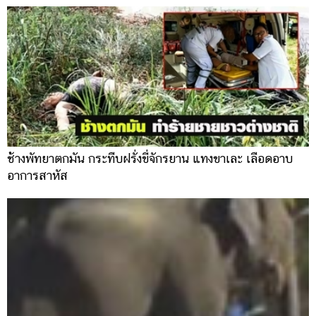
ช้างพัทยาตกมัน กระทืบฝรั่งขี่จักรยาน แทงขาเละ เลือดอาบ
อาการสาหัส