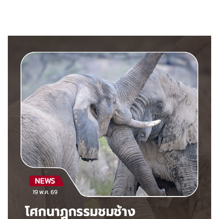
ไตล์
ดูด
วง
ผู้
หญิง
ผู้ชาย
สุขภาพ
ท่อง
เที่ยว
สูตร
อาหาร
ง่ายๆ
ช้อป
ปิ้ง