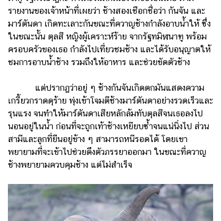
แต่งงาน
รายงานของเจ้าหน้าที่เผยว่า ช้างสองเชือกชื่อว่า กันจัน และ
มาร์ตันดา เกิดทะเลาะกันขณะที่ควาญช้างกำลังอาบน้ำให้ ซึ่ง
แม่
ในขณะนั้น ตุลสี หญิงผู้เคราะห์ร้าย จากรัฐทมิฬนาฑู พร้อม
และ
เด็ก
ครอบครัวของเธอ กำลังไปเที่ยวชมช้าง และได้รับอนุญาตให้
ชมการอาบน้ำช้าง รวมถึงให้อาหาร และช่วยขัดตัวช้าง
สัตว์
เลี้ยง
แต่ปรากฏว่าอยู่ ๆ ช้างกันจันเกิดตกมันแสดงความ
Infographic
เกรี้ยวกราดดุร้าย พุ่งเข้าโจมตีช้างมาร์ตันดาอย่างรวดเร็วและ
รุนแรง จนทำให้มาร์ตันดาเสียหลักล้มทับตุลสีจนเธอลงไป
บริการ
นอนอยู่ในน้ำ ก่อนที่จะถูกเท้าช้างเหยียบซ้ำจนแน่นิ่งไป ส่วน
สามีและลูกที่ยืนอยู่ข้าง ๆ สามารถหนีรอดได้ โดยเขา
แอปฯ
พยายามที่จะเข้าไปช่วยดึงตัวภรรยาออกมา ในขณะที่ควาญ
กระปุก
ช้างพยายามควบคุมช้าง แต่ไม่สำเร็จ
คอร์ส
ออนไลน์
เรียน
เลข