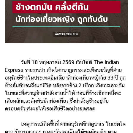
รถยนต์
บ้าน
และ
การ
ตกแต่ง
มือ
ถือ
วันที่ 18 พฤษภาคม 2569 เว็บไซต์ The Indian
ราคา
Express รายงานว่า เกิดโศกนาฏกรรมสะเทือนขวัญที่ค่าย
ทอง
อนุรักษ์ช้างในประเทศอินเดีย นักท่องเที่ยวหญิงวัย 33 ปี ถูก
ช้างล้มทับจนถึงแก่ชีวิต หลังจากช้าง 2 เชือก เกิดทะเลาะกัน
ราคา
น้ำมัน
ในขณะที่ควาญช้างกำลังอาบน้ำให้ ก่อนที่ช้างเชือกหนึ่งจะ
เสียหลักและล้มทับนักท่องเที่ยว ซึ่งกำลังดูช้างอยู่กับ
วา
ครอบครัว ส่งผลให้เธอเสียชีวิตอย่างสุดสลด
ไร
ตี้
เหตุการณ์เกิดขึ้นที่ค่ายอนุรักษ์ช้างดูบาเร ในเขตโค
ดากู รัฐกรณาฏกะ ทางตะวันตกเฉียงใต้ของอินเดีย ตาม