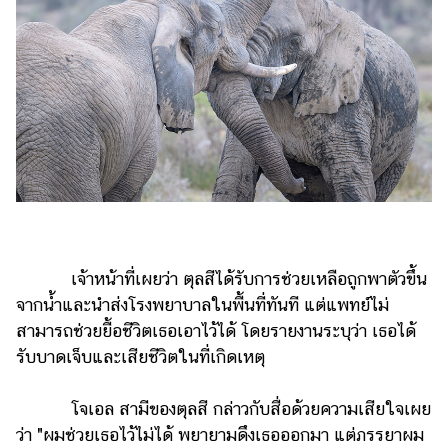
ออนไลน์
ติดต่อ
โฆษณา
แจ้ง
ปัญหา
ร่วม
งาน
กับ
เรา
เจ้าหน้าที่เผยว่า ตุลสีได้รับการช่วยเหลือถูกพาตัวขึ้น
จากน้ำและนำส่งโรงพยาบาลในพื้นที่ทันที แต่แพทย์ไม่
สามารถช่วยยื้อชีวิตเธอเอาไว้ได้ โดยรายงานระบุว่า เธอได้
รับบาดเจ็บและเสียชีวิตในที่เกิดเหตุ
โจเอล สามีของตุลสี กล่าวกับสื่อด้วยความเสียใจเผย
ว่า "ผมช่วยเธอไว้ไม่ได้ พยายามดึงเธอออกมา แต่ภรรยาผม