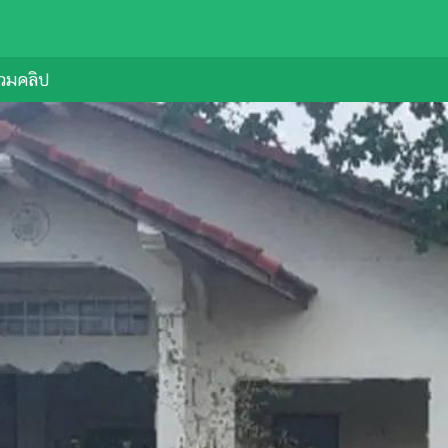
วมคลิป