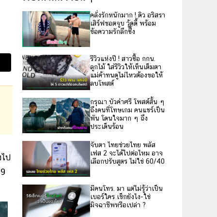
คลั่งรักหนักมาก ! ดิว อริสรา
เสิร์ฟชอตจูบ วู้ดดี้ พร้อม
ข้อความรักลึกซึ้ง
รีวิวแห่งปี ! สาวซื้อ กกน.
ลูกไม้ ใส่รีวิวให้เห็นเต็มตา
แม่ค้าทนดูไม่ไหวต้องขอให้
ลบโพสต์
กรุณา บัวคำศรี โพสต์สั้น ๆ
ถึงคนที่โทษเกม คนแชร์เป็น
พัน โดนใจมาก ๆ ถึง
ประเด็นร้อน
จับตา ไทยช่วยไทย พลัส
เฟส 2 จะได้ไปต่อไหม อาจ
งไป
เลือกปรับสูตร ไม่ใช่ 60/40
79
มีคนโทร. มา แต่ไม่รู้ว่าเป็น
เบอร์ใคร เช็กยังไง-ใช่
มิจฉาชีพหรือเปล่า ?