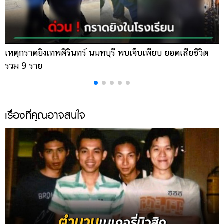
เหตุกราดยิงเทพศิรินทร์ นนทบุรี พบเจ็บเพียบ ยอดเสียชีวิต
พ
รวม 9 ราย
ค
เรื่องที่คุณอาจสนใจ