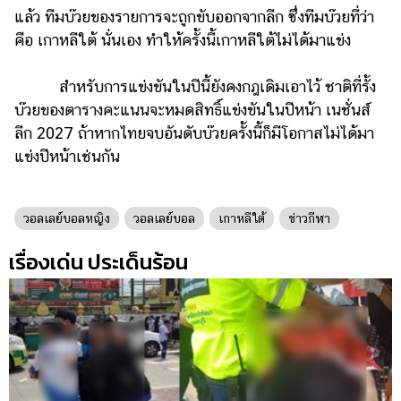
ออนไลน์
แล้ว ทีมบ๊วยของรายการจะถูกขับออกจากลีก ซึ่งทีมบ๊วยที่ว่า
ติดต่อ
คือ เกาหลีใต้ นั่นเอง ทำให้ครั้งนี้เกาหลีใต้ไม่ได้มาแข่ง
โฆษณา
สำหรับการแข่งขันในปีนี้ยังคงกฎเดิมเอาไว้ ชาติที่รั้ง
แจ้ง
บ๊วยของตารางคะแนนจะหมดสิทธิ์แข่งขันในปีหน้า เนชั่นส์
ปัญหา
ลีก 2027 ถ้าหากไทยจบอันดับบ๊วยครั้งนี้ก็มีโอกาสไม่ได้มา
ร่วม
แข่งปีหน้าเช่นกัน
งาน
กับ
เรา
วอลเลย์บอลหญิง
วอลเลย์บอล
เกาหลีใต้
ข่าวกีฬา
เรื่องเด่น ประเด็นร้อน