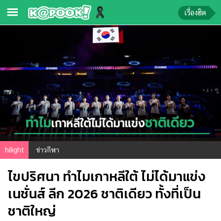
เรื่องฮิต
ข่าว-
ความ
รู้
ข่าว
ข่าว
บันเทิง
ตรวจ
hilight
ข่าวกีฬา
หวย
ไขปริศนา ทำไมเกาหลีใต้ ไม่ได้มาแข่ง
ผล
บอล
เนชั่นส์ ลีก 2026 ชาติเดียว ทั้งที่เป็น
สด
ชาติใหญ่
การ