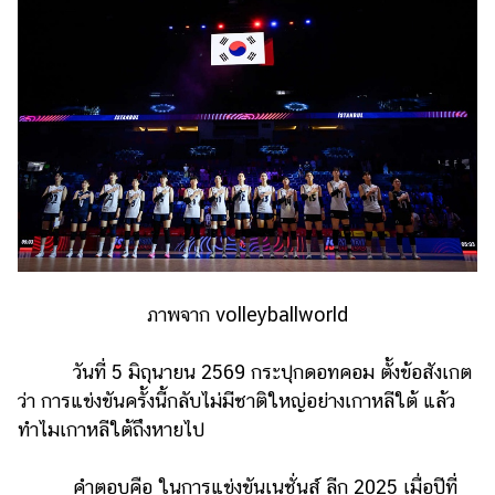
แต่งงาน
แม่
และ
เด็ก
สัตว์
เลี้ยง
Infographic
บริการ
ภาพจาก volleyballworld
แอปฯ
กระปุก
วันที่ 5 มิถุนายน 2569 กระปุกดอทคอม ตั้งข้อสังเกต
คอร์ส
ว่า การแข่งขันครั้งนี้กลับไม่มีชาติใหญ่อย่างเกาหลีใต้ แล้ว
ออนไลน์
ทำไมเกาหลีใต้ถึงหายไป
เรียน
เลข
คำตอบคือ ในการแข่งขันเนชั่นส์ ลีก 2025 เมื่อปีที่