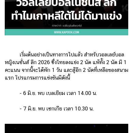
รถยนต์
บ้าน
และ
การ
ตกแต่ง
มือ
เริ่มต้นอย่างเป็นทางการไปแล้ว สำหรับวอลเลย์บอล
ถือ
หญิงเนชั่นส์ ลีก 2026 ซึ่งไทยลงแข่ง 2 นัด แพ้ทั้ง 2 นัด มี 1
ราคา
คะแนน จากนี้จะได้พัก 1 วัน และสู้อีก 2 นัดที่เหลือของสนาม
ทอง
แรก โปรแกรมการแข่งขันมีดังนี้
ราคา
น้ำมัน
- 6 มิ.ย. พบ เบลเยียม เวลา 14.00 น.
วา
- 7 มิ.ย. พบ เชกเกีย เวลา 10.30 น.
ไร
ตี้