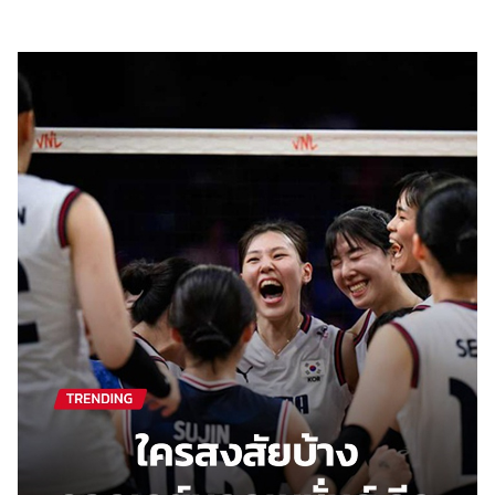
ไตล์
ดูด
วง
ผู้
หญิง
ผู้ชาย
สุขภาพ
ท่อง
เที่ยว
สูตร
อาหาร
ง่ายๆ
ช้อป
ปิ้ง