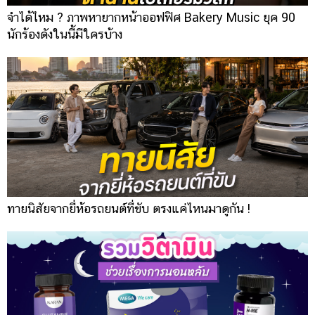
จำได้ไหม ? ภาพหายากหน้าออฟฟิศ Bakery Music ยุค 90
นักร้องดังในนี้มีใครบ้าง
ทายนิสัยจากยี่ห้อรถยนต์ที่ขับ ตรงแค่ไหนมาดูกัน !