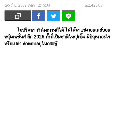
เงิน
5 มิ.ย. 2569 เวลา 12:15:33
2,423,671
การ
ศึกษา
บันเทิง
ไขปริศนา ทำไมเกาหลีใต้ ไม่ได้มาแข่งวอลเลย์บอล
หญิงเนชั่นส์ ลีก 2026 ทั้งที่เป็นชาติใหญ่เบิ้ม มีปัญหาอะไร
รูปภาพ
หรือเปล่า คำตอบอยู่ในกระทู้
ดู
หนัง
Music
Station
ละคร
บันเทิง
เกาหลี
ไลฟ์