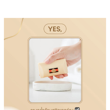
ไตล์
ดูด
วง
ผู้
หญิง
ผู้ชาย
สุขภาพ
ท่อง
เที่ยว
สูตร
อาหาร
ง่ายๆ
ช้อป
ปิ้ง