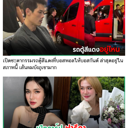
เปิดชะตากรรมรถตู้สีแดงที่บอสพอลให้บอสกันต์ ล่าสุดอยู่ใน
สภาพนี้ เส้นผมบังภูเขามาก