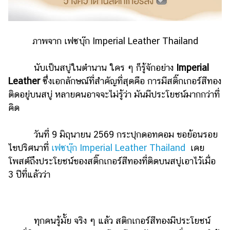
รถยนต์
บ้าน
ภาพจาก เฟซบุ๊ก Imperial Leather Thailand
และ
การ
นับเป็นสบู่ในตำนาน ใคร ๆ ก็รู้จักอย่าง
Imperial
ตกแต่ง
Leather
ซึ่งเอกลักษณ์ที่สำคัญที่สุดคือ การมีสติ๊กเกอร์สีทอง
มือ
ติดอยู่บนสบู่ หลายคนอาจจะไม่รู้ว่า มันมีประโยชน์มากกว่าที่
ถือ
คิด
ราคา
ทอง
วันที่ 9 มิถุนายน 2569 กระปุกดอทคอม ขอย้อนรอย
ไขปริศนาที่
เฟซบุ๊ก Imperial Leather Thailand
เคย
ราคา
น้ำมัน
โพสต์ถึงประโยชน์ของสติ๊กเกอร์สีทองที่ติดบนสบู่เอาไว้เมื่อ
3 ปีที่แล้วว่า
วา
ไร
ตี้
ทุกคนรู้มั้ย จริง ๆ แล้ว สติกเกอร์สีทองมีประโยชน์