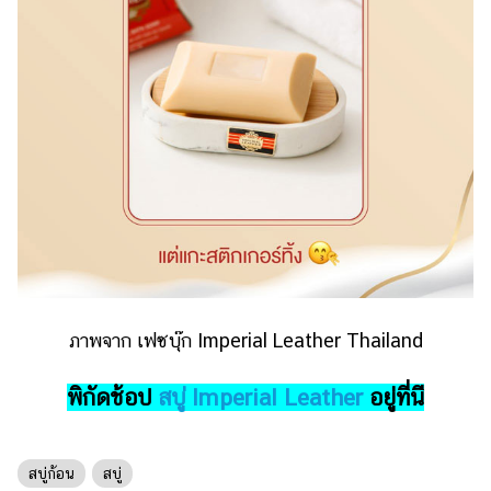
ออนไลน์
ติดต่อ
โฆษณา
แจ้ง
ปัญหา
ร่วม
งาน
กับ
เรา
ภาพจาก เฟซบุ๊ก Imperial Leather Thailand
พิกัดช้อป
สบู่ Imperial Leather
อยู่ที่นี
สบู่ก้อน
สบู่