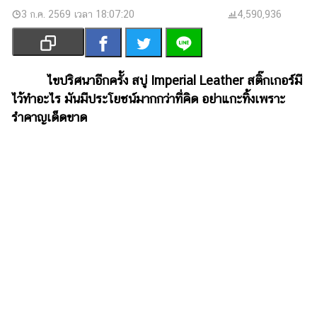
เงิน
3 ก.ค. 2569 เวลา 18:07:20
4,590,936
การ
ศึกษา
บันเทิง
ไขปริศนาอีกครั้ง สบู่ Imperial Leather สติ๊กเกอร์มี
ไว้ทำอะไร มันมีประโยชน์มากกว่าที่คิด อย่าแกะทิ้งเพราะ
รูปภาพ
รำคาญเด็ดขาด
ดู
หนัง
Music
Station
ละคร
บันเทิง
เกาหลี
ไลฟ์