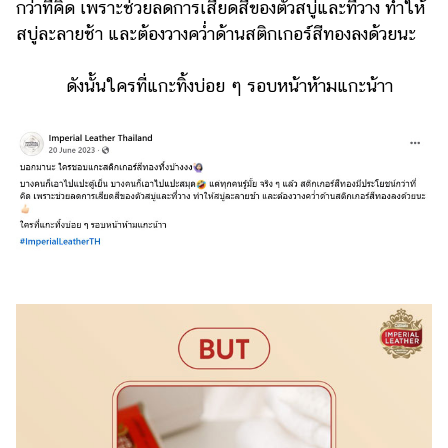
กว่าที่คิด เพราะช่วยลดการเสียดสีของตัวสบู่และที่วาง ทำให้
แต่งงาน
สบู่ละลายช้า และต้องวางคว่ำด้านสติกเกอร์สีทองลงด้วยนะ
แม่
และ
ดังนั้นใครที่แกะทิ้งบ่อย ๆ รอบหน้าห้ามแกะน้าา
เด็ก
สัตว์
เลี้ยง
Infographic
บริการ
แอปฯ
กระปุก
คอร์ส
ออนไลน์
เรียน
เลข