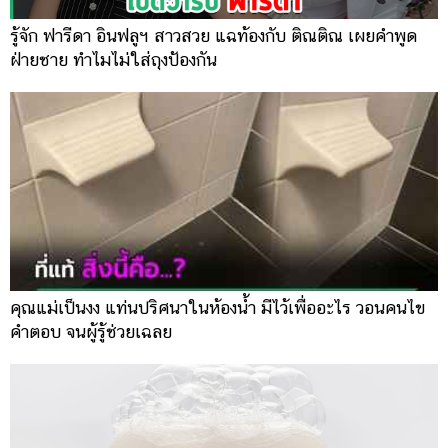
รู้จัก ฟารีดา อินฟลูฯ สาวสวย แฉท้องกับ ติณติณ เผยคำพูด
ฝ่ายชาย ทำไมไม่ใส่ถุงป้องกัน
คุณแม่เป็นงง แท่นปริศนาในห้องน้ำ มีไว้เพื่ออะไร วอนคนไข
คำตอบ จนผู้รู้ช่วยเฉลย