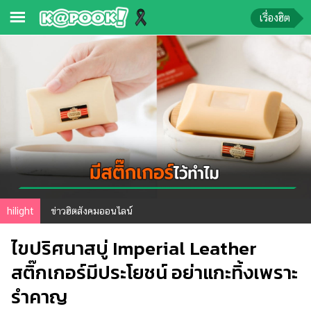
เรื่องฮิต
ข่าว-
ความ
รู้
ข่าว
ข่าว
บันเทิง
ตรวจ
hilight
ข่าวฮิตสังคมออนไลน์
หวย
ไขปริศนาสบู่ Imperial Leather
ผล
บอล
สติ๊กเกอร์มีประโยชน์ อย่าแกะทิ้งเพราะ
สด
รำคาญ
การ