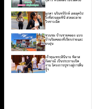
มุกดา นรินทร์รักษ์ เผยลุคไป
วิ่งที่สวนลุมพินี สวยละลาย
ใจชาวเน็ต
ชวนชม บ้านชายคลอง แบบ
บ้านริมคลองที่เรียบง่ายและ
อบอุ่น
เจ้าคุณพระสินีนาถ พิลาส
กัลยาณี เป็นประธานเปิด
งาน โครงการปูทางสู่การตื่น
รู้ฯ