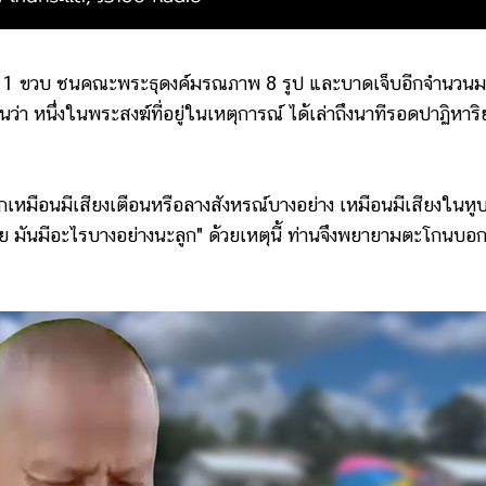
บ ชนคณะพระธุดงค์มรณภาพ 8 รูป และบาดเจ็บอีกจำนวนม
า หนึ่งในพระสงฆ์ที่อยู่ในเหตุการณ์ ได้เล่าถึงนาทีรอดปาฏิหาริย
กเหมือนมีเสียงเตือนหรือลางสังหรณ์บางอย่าง เหมือนมีเสียงในหู
 มันมีอะไรบางอย่างนะลูก" ด้วยเหตุนี้ ท่านจึงพยายามตะโกนบอก