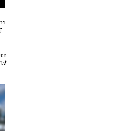
าก
์
บอก
ให้