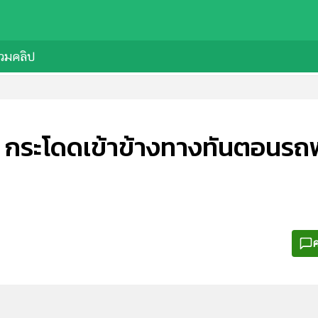
วมคลิป
ิต กระโดดเข้าข้างทางทันตอนรถพ
ค