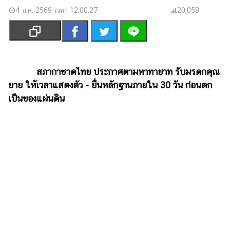
เงิน
4 ก.ค. 2569 เวลา 12:00:27
20,058
การ
ศึกษา
บันเทิง
สภากาชาดไทย ประกาศตามหาทายาท รับมรดกคุณ
รูปภาพ
ยาย ให้เวลาแสดงตัว - ยื่นหลักฐานภายใน 30 วัน ก่อนตก
เป็นของแผ่นดิน
ดู
หนัง
Music
Station
ละคร
บันเทิง
เกาหลี
ไลฟ์