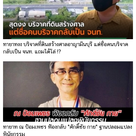
ทายาทงง บริจาคที่ดินสร้างศาลอาญามีนบุรี แต่ชื่อคนบริจาค
กลับเป็น จนท. แถมได้โล่ !?
ทายาท ณ ป้อมเพชร ฟ้องกลับ "ศักดิ์ชัย กาย" ฐานปลอมแปลง
พินัยกรรม