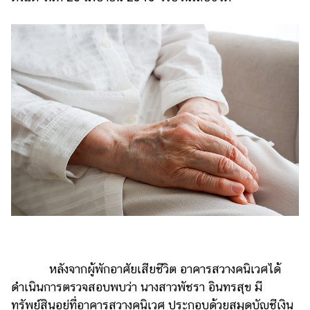
แต่งงาน
แม่
และ
เด็ก
สัตว์
เลี้ยง
Infographic
บริการ
แอปฯ
กระปุก
คอร์ส
ออนไลน์
หลังจากผู้พักอาศัยเสียชีวิต อาคารสวางคนิเวศได้
เรียน
ดำเนินการตรวจสอบพบว่า นางสาวพัชรา อินทรสุข มี
เลข
ทรัพย์สินอยู่ที่อาคารสวางคนิเวศ ประกอบด้วยสมุดบัญชีเงิน