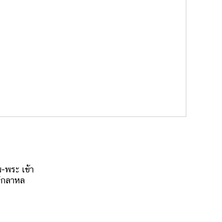
น-พระ เข้า
โกลาหล