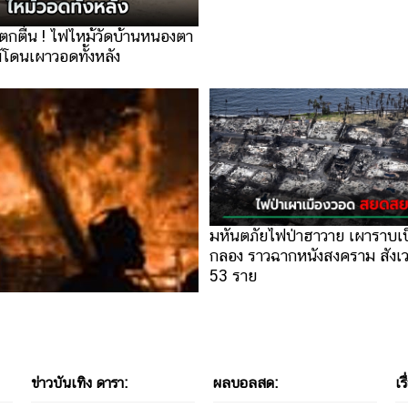
ตกตื่น ! ไฟไหม้วัดบ้านหนองตา
ม้โดนเผาวอดทั้งหลัง
มหันตภัยไฟป่าฮาวาย เผาราบเป
กลอง ราวฉากหนังสงคราม สังเวยช
53 ราย
ิวัดป่าเชิงเลน ซ.จรัญฯ37 วอด
ข่าวบันเทิง ดารา:
ผลบอลสด:
เรื