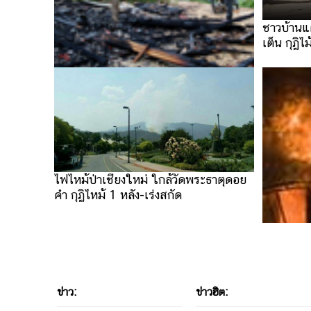
ชาวบ้านแ
เต็น กุฏิไ
ไฟไหม้ เพลิงไหม้ กุฏิวัดขันต์ จ.พัทลุง
วอดทั้งหลัง
ไฟไหม้ป่าเชียงใหม่ ใกล้วัดพระธาตุดอย
คำ กุฏิไหม้ 1 หลัง-เร่งสกัด
ไฟไหม้กุฏ
2 หลัง
ข่าว:
ข่าวฮิต: