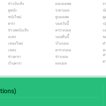
ข่าวบันเทิง
ผลบอลสด
รา
ดูหนัง
ราคาบอล
บั
หนังใหม่
ดูบอลสด
ด
ดารา
บอลวันนี้
ปฏ
ข่าวสดบันเทิง
ตารางบอล
c
ละคร
บอลคืนนี้
ขอ
เพลงใหม่
บ้านบอล
คำ
เพลง
ตารางบอล
ลง
สว
ข่าวดารา
ข่าวบอล
ด
บ้านดารา
ผลบอล
tions)