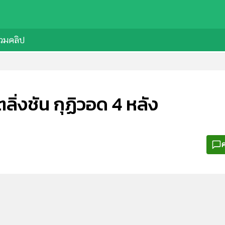
วมคลิป
ิ่งชัน กุฏิวอด 4 หลัง
ค