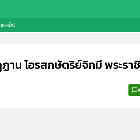
วมคลิป
าน โอรสกษัตริย์จิกมี พระราชิน
ค