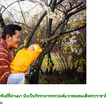
ุมภาพันธ์ที่ผ่านมา นับเป็นรัชทายาทพระองค์แรกของสมเด็จพระราชาธ
าน