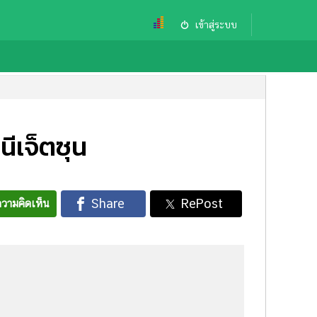
เข้าสู่ระบบ
ีเจ็ตซุน
วามคิดเห็น