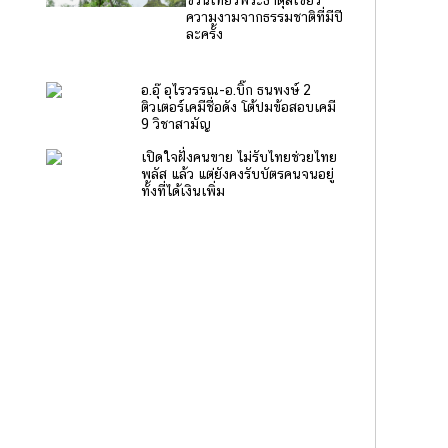
ชวนเที่ยวพระธาตุสีเขียว
ความงามจากธรรมชาติที่มีปี
ละครั้ง
อ.อุ๊ อุไรวรรณ-อ.บิ๊ก ธนพงษ์ 2
ติวเตอร์เคมีชื่อดัง โต้ปมข้อสอบเคมี
9 วิชาสามัญ
เปิดใจฝั่งคนขาย ไม่รับไทยช่วยไทย
พลัส แล้ว แต่ยังคงรับบัตรคนจนอยู่
ทั้งที่ได้เงินเพิ่ม