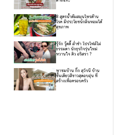
8 สูตรน้ำต้มสมุนไพรต้าน
โรค มีประโยชน์กลิ่นหอมได้
สุขภาพ
รู้จัก วู้ดดี้ ล่ำซำ โปรไฟล์ไม่
ธรรมดา นักธุรกิจรุ่นใหม่
หวานใจ ดิว อริสรา ?
พาชมบ้าน กิ๊ก สุวัจนี บ้าน
ชั้นเดียวสีขาวสุดอบอุ่น ที่
สร้างเพื่อครอบครัว