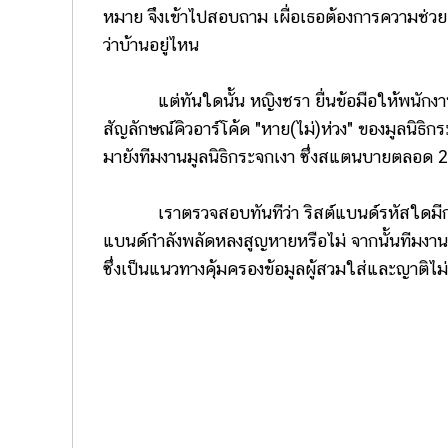
หมาย จึงเข้าไปสอบถาม เผื่อเธอต้องการความช่วยเ
ว่าบ้านอยู่ไหน
แต่ทันใดนั้น หญิงชรา ยื่นข้อมือให้พนักงานห้
สัญลักษณ์คิวอาร์โค้ด "หาย(ไม่)ห่วง" ของมูลนิธิ
มายังทีมงานมูลนิธิกระจกเงา ซึ่งสแตนบายตลอด 24
เราตรวจสอบทันทีว่า ริสต์แบนด์รหัสใดมีการ
แบนด์กำลังพลัดหลงสูญหายหรือไม่ จากนั้นทีมงา
ซึ่งเป็นแนวทางคุ้มครองข้อมูลผู้สวมใส่และญาติ