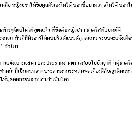
หลือ หญิงชราให้ข้อมูลตัวเองไม่ได้ บอกชื่อนามสกุลไม่ได้ บอกไม
างดูโดยไม่ได้พูดอะไร ที่ข้อมือหญิงชรา สวมริสต์แบนด์มี
กระจกเงา ทันทีที่คิวอาร์โค้ดบนริสต์แบนด์ถูกสแกน ระบบจะแจ้งเตื
 ชั่วโมง
แจ้งเบาะแสมา และประสานงานตรวจสอบไปยังญาติว่าผู้สวมริ
นทำหน้าที่เป็นคนกลาง ประสานงานระหว่างพลเมืองดีกับญาติคนห
ไม่ให้บุคคลภายนอกทราบว่าเป็นใคร