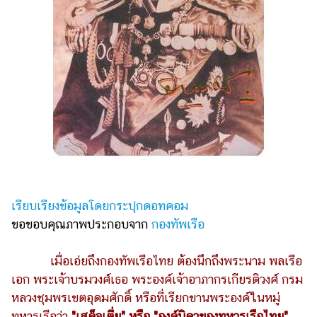
ไตล์
ดูด
วง
ผู้
หญิง
ผู้ชาย
สุขภาพ
ท่อง
เที่ยว
เรียบเรียงข้อมูลโดยกระปุกดอทคอม
สูตร
ขอขอบคุณภาพประกอบจาก
กองทัพเรือ
อาหาร
ง่ายๆ
เมื่อเอ่ยถึงกองทัพเรือไทย ต้องนึกถึงพระนาม พลเรือ
เอก พระเจ้าบรมวงศ์เธอ พระองค์เจ้าอาภากรเกียรติวงศ์ กรม
ช้อป
หลวงชุมพรเขตอุดมศักดิ์ หรือที่เรียกขานพระองค์ในหมู่
ปิ้ง
ทหารเรือว่า
"เสด็จเตี่ย" หรือ "องค์บิดาของทหารเรือไทย"