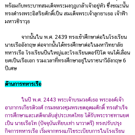
แต่งงาน
พร้อมกับพระบาทสมเด็จพระมงกุฎเกล้าเจ้าอยู่หัว ซึ่งขณะนั้น
ทรงดำรงพระอิสริยศักดิ์เป็น สมเด็จพระเจ้าลูกยาเธอ เจ้าฟ้า
แม่
มหาวชิราวุธ
และ
เด็ก
จากนั้นใน พ.ศ. 2439 ทรงเข้าศึกษาต่อในโรงเรียน
สัตว์
นายเรืออังกฤษ ต่อจากนั้นได้ทรงศึกษาต่อในมหาวิทยาลัย
เลี้ยง
ทหารเรือ โรงเรียนปืนใหญ่และโรงเรียนตอร์ปิโด จนได้เลื่อน
Infographic
ยศเป็นเรือเอก รวมเวลาที่ทรงศึกษาอยู่ในราชนาวีอังกฤษ 6
ปีเศษ
บริการ
ด้านการทหารเรือ
แอปฯ
กระปุก
ในปี พ.ศ. 2443 พระเจ้าบรมวงศ์เธอ พระองค์เจ้า
คอร์ส
อาภากรเกียรติวงศ์ กรมหลวงชุมพรเขตอุดมศักดิ์ ทรงสำเร็จ
ออนไลน์
การศึกษาและเสด็จกลับสู่ประเทศไทย ได้รับพระราชทานยศ
เป็น นายเรือโท (ปัจจุบันเทียบเท่า นาวาตรี) ทรงปรับปรุง
เรียน
เลข
กิจการทหารเรือ เริ่มจากทรงแก้ไขระเบียบการในโรงเรียน