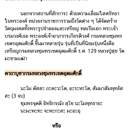
นอกจากสถานที่สักการะ ด้วยความเลื่อมใสศรัทธา
ในพระองค์ หน่วยงานราชการรวมถึงวัดต่าง ๆ ได้จัดสร้าง
วัตถุมงคลทั้งพระรูปจำลองและเหรียญ พลเรือเอก พระเจ้า
บรมวงศ์เธอ พระองค์เจ้าอาภากรเกียรติวงศ์ กรมหลวงชุมพร
เขตรอุดมศักดิ์ ขึ้นมาหลายรุ่น รุ่นที่เป็นที่นิยมรุ่นหนึ่งคือ
เหรียญกรมหลวงชุมพรเขตอุดมศักดิ์ ร.ศ. 129 หลวงปู่สุข วัด
มะขามเฒ่า
คาถาบูชากรมหลวงชุมพรเขตอุดมศักดิ์
นะโม ตัสสะ ภะคะวะโต, อะระหะโต, สัมมาสัมพุทธัส
สะ (3 จบ)
ชุมพรจุตติ อิทธิกรณัง สุโข นะโมพุทธายะ
นะมะพะทะ จะพะกะสะ มะอะอุ
หรือ