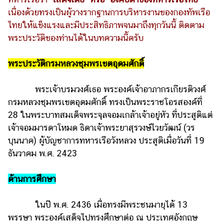
เนื่องด้วยทรงเป็นผู้วางรากฐานการบริหารงานของกองทัพเรือ
รถยนต์
ไทยให้แข็งแรงและมีประสิทธิภาพจนมาถึงทุกวันนี้ ติดตาม
บ้าน
พระประวัติของท่านได้ในบทความนี้ครับ
และ
การ
พระประวัติกรมหลวงชุมพรเขตอุดมศักดิ์
ตกแต่ง
มือ
พระเจ้าบรมวงศ์เธอ พระองค์เจ้าอาภากรเกียรติวงศ์
ถือ
กรมหลวงชุมพรเขตอุดมศักดิ์ ทรงเป็นพระราชโอรสองค์ที่
ราคา
28 ในพระบาทสมเด็จพระจุลจอมเกล้าเจ้าอยู่หัว ที่ประสูติแต่
ทอง
เจ้าจอมมารดาโหมด ธิดาเจ้าพระยาสุรวงษ์ไวยวัฒน์ (วร
บุนนาค) ผู้บัญชาการทหารเรือวังหลวง ประสูติเมื่อวันที่ 19
ราคา
ธันวาคม พ.ศ. 2423
น้ำมัน
วา
ด้านการศึกษา
ไร
ตี้
ในปี พ.ศ. 2436 เมื่อทรงมีพระชนมายุได้ 13
พรรษา พระองค์เสด็จไปทรงศึกษาต่อ ณ ประเทศอังกฤษ