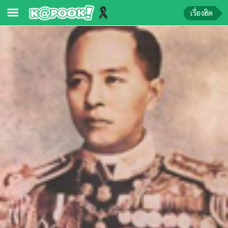
เรื่องฮิต
ข่าว-
ความ
รู้
ข่าว
ข่าว
บันเทิง
ตรวจ
หวย
ผล
บอล
สด
การ