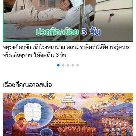
จตุรงค์ มกจ๊ก เข้าโรงพยาบาล ตอนแรกคิดว่าไส้ติ่ง พอรู้ความ
เ
จริงกลับอุทาน ให้อดข้าว 3 วัน
จ
เรื่องที่คุณอาจสนใจ