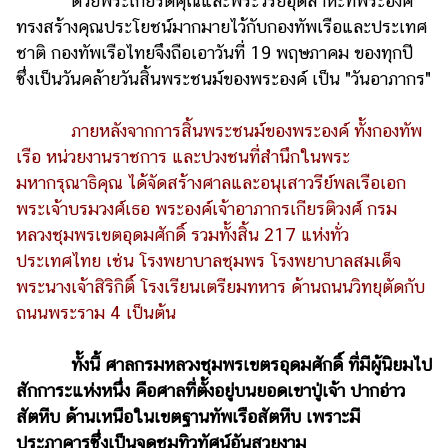
ด้วยพระเกียรติคุณและพระวิริยอุตสาหะที่พระองค์
ทรงสร้างคุณประโยชน์มากมายไว้กับกองทัพเรือและประเทศ
ชาติ กองทัพเรือไทยจึงถือเอาวันที่ 19 พฤษภาคม ของทุกปี
ซึ่งเป็นวันคล้ายวันสิ้นพระชนม์ของพระองค์ เป็น "วันอาภากร"
ภายหลังจากการสิ้นพระชนม์ของพระองค์ ทั้งกองทัพ
เรือ หน่วยงานราชการ และปวงชนที่สำนึกในพระ
มหากรุณาธิคุณ ได้จัดสร้างศาลและอนุเสาวรีย์พลเรือเอก
พระเจ้าบรมวงศ์เธอ พระองค์เจ้าอาภากรเกียรติวงศ์ กรม
หลวงชุมพรเขตอุดมศักดิ์ รวมทั้งสิ้น 217 แห่งทั่ว
ประเทศไทย เช่น โรงพยาบาลชุมพร โรงพยาบาลสมเด็จ
พระนางเจ้าสิริกิติ์ โรงเรียนเตรียมทหาร ด้านถนนวิทยุตัดกับ
ถนนพระราม 4 เป็นต้น
ทั้งนี้ ศาลกรมหลวงชุมพรเขตรอุดมศักดิ์ ที่มีผู้นิยมไป
สักการะแห่งหนึ่ง คือศาลที่ตั้งอยู่บนยอดเขาปู่เจ้า ปากอ่าว
สัตหีบ ด้านเหนือในเขตฐานทัพเรือสัตหีบ เพราะมี
ประภาคารซึ่งเป็นจุดชมทิวทัศน์อันสวยงาม