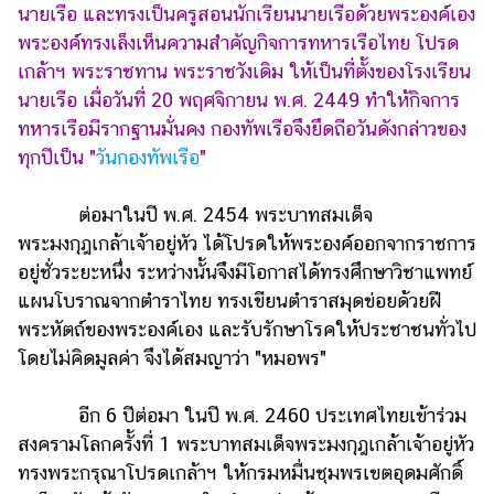
ออนไลน์
นายเรือ และทรงเป็นครูสอนนักเรียนนายเรือด้วยพระองค์เอง
พระองค์ทรงเล็งเห็นความสำคัญกิจการทหารเรือไทย โปรด
ติดต่อ
เกล้าฯ พระราชทาน พระราชวังเดิม ให้เป็นที่ตั้งของโรงเรียน
โฆษณา
นายเรือ เมื่อวันที่ 20 พฤศจิกายน พ.ศ. 2449 ทำให้กิจการ
แจ้ง
ทหารเรือมีรากฐานมั่นคง กองทัพเรือจึงยึดถือวันดังกล่าวของ
ปัญหา
ทุกปีเป็น "
วันกองทัพเรือ
"
ร่วม
งาน
ต่อมาในปี พ.ศ. 2454 พระบาทสมเด็จ
กับ
พระมงกุฎเกล้าเจ้าอยู่หัว ได้โปรดให้พระองค์ออกจากราชการ
เรา
อยู่ชั่วระยะหนึ่ง ระหว่างนั้นจึงมีโอกาสได้ทรงศึกษาวิชาแพทย์
แผนโบราณจากตำราไทย ทรงเขียนตำราสมุดข่อยด้วยฝี
พระหัตถ์ของพระองค์เอง และรับรักษาโรคให้ประชาชนทั่วไป
โดยไม่คิดมูลค่า จึงได้สมญาว่า "หมอพร"
อีก 6 ปีต่อมา ในปี พ.ศ. 2460 ประเทศไทยเข้าร่วม
สงครามโลกครั้งที่ 1 พระบาทสมเด็จพระมงกุฎเกล้าเจ้าอยู่หัว
ทรงพระกรุณาโปรดเกล้าฯ ให้กรมหมื่นชุมพรเขตอุดมศักดิ์