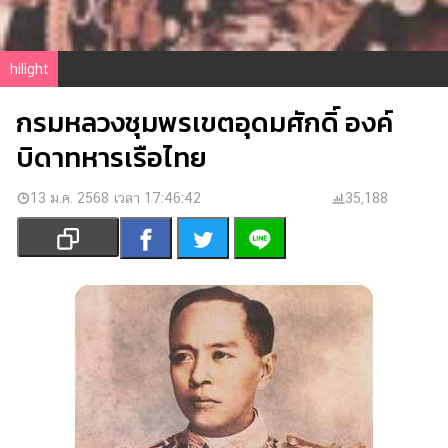
เงิน
การ
ศึกษา
hilight
บันเทิง
กรมหลวงชุมพรเขตอุดมศักดิ์ องค์
บิดาทหารเรือไทย
รูปภาพ
ดู
13 ม.ค. 2568 เวลา 17:46:42
35,188
หนัง
Music
Station
ละคร
บันเทิง
เกาหลี
ไลฟ์