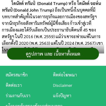
โดนัลด์ ทรัมป์ (Donald Trump)
หรือ
โดนัลด์ จอห์น
การ
ทรัมป์ (Donald John Trump)
ถือเป็นหนึ่งในบุคคลที่มี
เงิน
บทบาทสำคัญทั้งในวงการธุรกิจและการเมืองของสหรัฐฯ
จากนักธุรกิจอสังหาริมทรัพย์ผู้มีชื่อเสียง ก้าวเข้าสู่เวที
การ
การเมืองและได้รับเลือกเป็นประธานาธิบดีคนที่ 45 ของ
ศึกษา
สหรัฐฯ ในปี 2016 (พ.ศ. 2559) แม้ว่าเขาจะพ่ายแพ้ในการ
บันเทิง
เลือกตั้งปี 2020 (พ.ศ. 2563) แต่ในปี 2024 (พ.ศ. 2567) เขา
ในนามพรรครีพับลิกันสามารถกลับมาคว้าชัยชนะเหนือ
ดูรูปภาพ และ เนื้อหาทั้งหมด
ดู
กมลา แฮร์ริส หรือ คามาลา แฮร์ริส (Kamala Harris) จาก
หนัง
พรรคเดโมแครต กลายเป็นว่าที่ประธานาธิบดีคนที่ 47 ของ
สหรัฐฯ และวันนี้เราจะพาไปย้อนดูประวัติและเส้นทางชีวิต
Music
สมัครสมาชิก
ติดต่อโฆษณา
ของ "
โดนัลด์ ทรัมป์
" ตั้งแต่วัยเด็กจนถึงการกลับมาสู่ทำเนียบ
Station
ขาวอีกครั้ง
ติดต่อเรา
Disclaimer
ละคร
ร่วมงานกับเรา
แจ้งปัญหา
บันเทิง
นโยบายคุ้มครองข้อมูลส่วนบุคคล