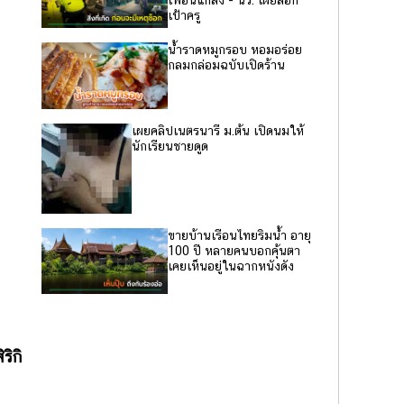
เป้าครู
น้ำราดหมูกรอบ หอมอร่อย
กลมกล่อมฉบับเปิดร้าน
เผยคลิปเนตรนารี ม.ต้น เปิดนมให้
นักเรียนชายดูด
ขายบ้านเรือนไทยริมน้ำ อายุ
100 ปี หลายคนบอกคุ้นตา
เคยเห็นอยู่ในฉากหนังดัง
ริกิ