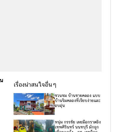
อน
เรื่องน่าสนใจอื่นๆ
ชวนชม บ้านชายคลอง แบบ
บ้านริมคลองที่เรียบง่ายและ
อบอุ่น
หนุ่ม กรรชัย เผยมือกราดยิง
เทพศิรินทร์ นนทบุรี มักถูก
เพื่อนแกล้ง - นร. เผยล็อก