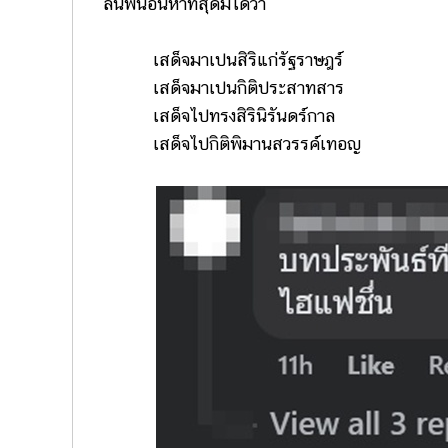
ล้นพ้นอันหาที่สุดมิได้ว่า
เสด็จมาเปนสิริแก่รัฐราษฎร์
เสด็จมาเปนกิติประสาทสาร
เสด็จไปทรงสิรินิรันดร์กาล
เสด็จไปกิติพิมานสวรรค์เทอญ