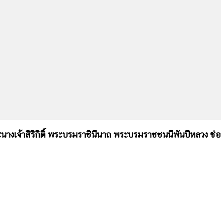
าสิริกิติ์ พระบรมราชินีนาถ พระบรมราชชนนีพันปีหลวง ซ่