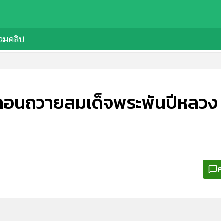
วมคลิป
อนถวายสมเด็จพระพันปีหลวง
ค