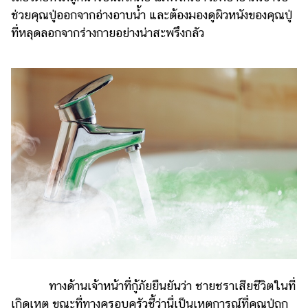
แต่งงาน
ช่วยคุณปู่ออกจากอ่างอาบน้ำ และต้องมองดูผิวหนังของคุณปู่
ที่หลุดลอกจากร่างกายอย่างน่าสะพรึงกลัว
แม่
และ
เด็ก
สัตว์
เลี้ยง
Infographic
บริการ
แอปฯ
กระปุก
คอร์ส
ออนไลน์
เรียน
ทางด้านเจ้าหน้าที่กู้ภัยยืนยันว่า ชายชราเสียชีวิตในที่
เลข
เกิดเหตุ ขณะที่ทางครอบครัวชี้ว่านี่เป็นเหตุการณ์ที่คุณปู่ถูก