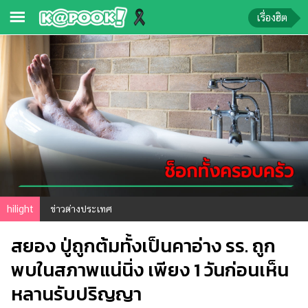
เรื่องฮิต
ข่าว-
ความ
รู้
ข่าว
ข่าว
บันเทิง
ตรวจ
hilight
ข่าวต่างประเทศ
หวย
สยอง ปู่ถูกต้มทั้งเป็นคาอ่าง รร. ถูก
ผล
บอล
พบในสภาพแน่นิ่ง เพียง 1 วันก่อนเห็น
สด
หลานรับปริญญา
การ