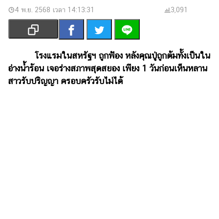
เงิน
4 พ.ย. 2568 เวลา 14:13:31
3,091
การ
ศึกษา
บันเทิง
โรงแรมในสหรัฐฯ ถูกฟ้อง หลังคุณปู่ถูกต้มทั้งเป็นใน
อ่างน้ำร้อน เจอร่างสภาพสุดสยอง เพียง 1 วันก่อนเห็นหลาน
รูปภาพ
สาวรับปริญญา ครอบครัวรับไม่ได้
ดู
หนัง
Music
Station
ละคร
บันเทิง
เกาหลี
ไลฟ์