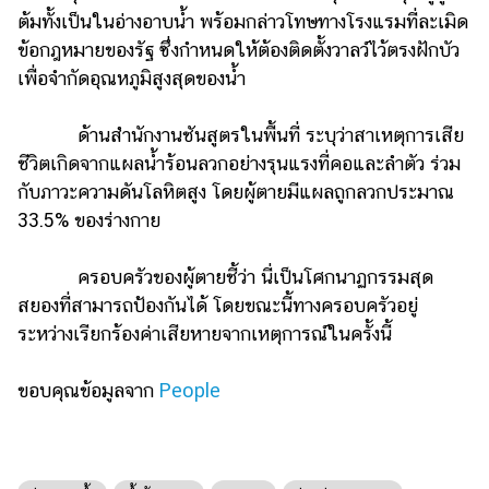
ออนไลน์
ต้มทั้งเป็นในอ่างอาบน้ำ พร้อมกล่าวโทษทางโรงแรมที่ละเมิด
ติดต่อ
ข้อกฎหมายของรัฐ ซึ่งกำหนดให้ต้องติดตั้งวาลว์ไว้ตรงฝักบัว
โฆษณา
เพื่อจำกัดอุณหภูมิสูงสุดของน้ำ
แจ้ง
ด้านสำนักงานชันสูตรในพื้นที่ ระบุว่าสาเหตุการเสีย
ปัญหา
ชีวิตเกิดจากแผลน้ำร้อนลวกอย่างรุนแรงที่คอและลำตัว ร่วม
ร่วม
กับภาวะความดันโลหิตสูง โดยผู้ตายมีแผลถูกลวกประมาณ
งาน
33.5% ของร่างกาย
กับ
เรา
ครอบครัวของผู้ตายชี้ว่า นี่เป็นโศกนาฏกรรมสุด
สยองที่สามารถป้องกันได้ โดยขณะนี้ทางครอบครัวอยู่
ระหว่างเรียกร้องค่าเสียหายจากเหตุการณ์ในครั้งนี้
ขอบคุณข้อมูลจาก
People