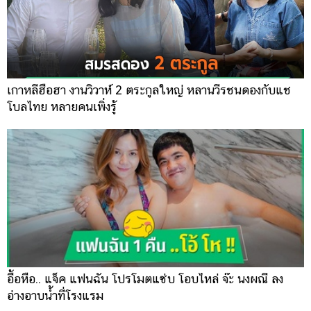
เกาหลีฮือฮา งานวิวาห์ 2 ตระกูลใหญ่ หลานวีรชนดองกับแช
โบลไทย หลายคนเพิ่งรู้
อื้อหือ.. แจ็ค แฟนฉัน โปรโมตแซ่บ โอบไหล่ จ๊ะ นงผณี ลง
อ่างอาบน้ำที่โรงแรม