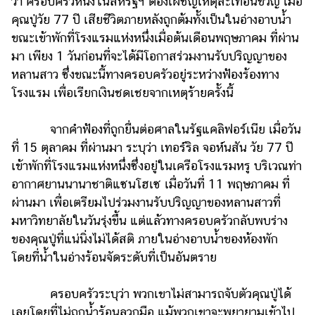
ว่า ครอบครัวหนึ่งในสหรัฐฯ ต้องเผชิญเหตุสะเทือนขวัญ เมื่อ
คุณปู่วัย 77 ปี เสียชีวิตภายหลังถูกต้มทั้งเป็นในอ่างอาบน้ำ
รถยนต์
ขณะเข้าพักที่โรงแรมแห่งหนึ่งเมื่อต้นเดือนพฤษภาคม ที่ผ่าน
บ้าน
มา เพียง 1 วันก่อนที่จะได้มีโอกาสร่วมงานรับปริญญาของ
และ
หลานสาว ซึ่งขณะนี้ทางครอบครัวอยู่ระหว่างฟ้องร้องทาง
การ
โรงแรม เพื่อเรียกเงินชดเชยจากเหตุร้ายครั้งนี้
ตกแต่ง
มือ
จากคำฟ้องที่ถูกยื่นต่อศาลในรัฐแคลิฟอร์เนีย เมื่อวัน
ถือ
ที่ 15 ตุลาคม ที่ผ่านมา ระบุว่า เทอร์ริล จอห์นสัน วัย 77 ปี
ราคา
เข้าพักที่โรงแรมแห่งหนึ่งซึ่งอยู่ในเครือโรงแรมหรู บริเวณท่า
ทอง
อากาศยานนานาชาติแซนโฮเซ เมื่อวันที่ 11 พฤษภาคม ที่
ผ่านมา เพื่อเตรียมไปร่วมงานรับปริญญาของหลานสาวที่
ราคา
น้ำมัน
มหาวิทยาลัยในวันรุ่งขึ้น แต่แล้วทางครอบครัวกลับพบร่าง
ของคุณปู่ที่แน่นิ่งไม่ได้สติ ภายในอ่างอาบน้ำของห้องพัก
วา
โดยที่น้ำในอ่างร้อนจัดระดับที่เป็นอันตราย
ไร
ตี้
ครอบครัวระบุว่า พวกเขาไม่สามารถจับตัวคุณปู่ได้
เลยโดยที่ไม่ถูกน้ำร้อนลวกมือ แม้พวกเขาจะพยายามเข้าไป