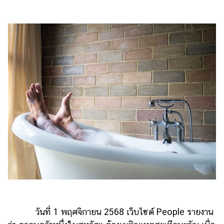
ไตล์
ดูด
วง
ผู้
หญิง
ผู้ชาย
สุขภาพ
ท่อง
เที่ยว
สูตร
อาหาร
ง่ายๆ
ช้อป
วันที่ 1 พฤศจิกายน 2568 เว็บไซต์ People รายงาน
ปิ้ง