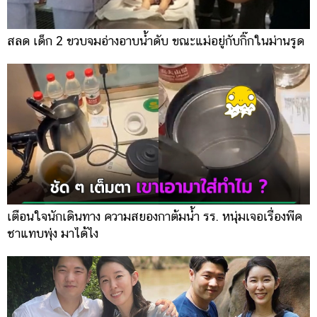
สลด เด็ก 2 ขวบจมอ่างอาบน้ำดับ ขณะแม่อยู่กับกิ๊กในม่านรูด
เตือนใจนักเดินทาง ความสยองกาต้มน้ำ รร. หนุ่มเจอเรื่องพีค
ชาแทบพุ่ง มาได้ไง