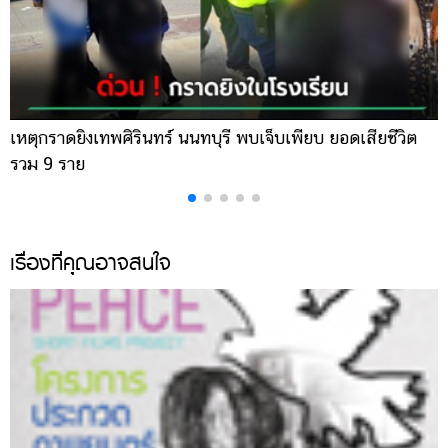
เหตุกราดยิงเทพศิรินทร์ นนทบุรี พบเจ็บเพียบ ยอดเสียชีวิต
พ
รวม 9 ราย
ค
เรื่องที่คุณอาจสนใจ