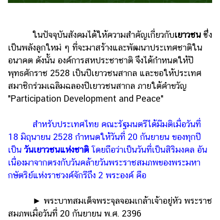
รถยนต์
บ้าน
ในปัจจุบันสังคมได้ให้ความสำคัญเกี่ยวกับ
เยาวชน
ซึ่ง
และ
เป็นพลังลูกใหม่ ๆ ที่จะมาสร้างและพัฒนาประเทศชาติใน
การ
อนาคต ดังนั้น องค์การสหประชาชาติ จึงได้กำหนดให้ปี
ตกแต่ง
พุทธศักราช 2528 เป็นปีเยาวชนสากล และขอให้ประเทศ
มือ
สมาชิกร่วมเฉลิมฉลองปีเยาวชนสากล ภายใต้คำขวัญ
ถือ
"Participation Development and Peace"
ราคา
ทอง
สำหรับประเทศไทย คณะรัฐมนตรีได้มีมติเมื่อวันที่
18 มิถุนายน 2528 กำหนดให้วันที่ 20 กันยายน ของทุกปี
ราคา
เป็น
วันเยาวชนแห่งชาติ
โดยถือว่าเป็นวันที่เป็นสิริมงคล อัน
น้ำมัน
เนื่องมาจากตรงกับวันคล้ายวันพระราชสมภพของพระมหา
วา
กษัตริย์แห่งราชวงค์จักรีถึง 2 พระองค์ คือ
ไร
►
พระบาทสมเด็จพระจุลจอมเกล้าเจ้าอยู่หัว พระราช
ตี้
สมภพเมื่อวันที่ 20 กันยายน พ.ศ. 2396