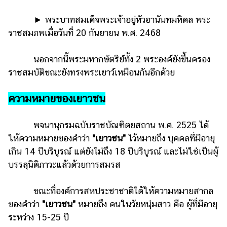
แต่งงาน
►
พระบาทสมเด็จพระเจ้าอยู่หัวอานันทมหิดล พระ
แม่
ราชสมภพเมื่อวันที่ 20 กันยายน พ.ศ. 2468
และ
เด็ก
นอกจากนี้พระมหากษัตริย์ทั้ง 2 พระองค์ยังขึ้นครอง
สัตว์
ราชสมบัติขณะยังทรงพระเยาว์เหมือนกันอีกด้วย
เลี้ยง
ความหมายของเยาวชน
Infographic
บริการ
พจนานุกรมฉบับราชบัณฑิตยสถาน พ.ศ. 2525 ได้
ให้ความหมายของคำว่า
"เยาวชน"
ไว้หมายถึง บุคคลที่มีอายุ
แอปฯ
เกิน 14 ปีบริบูรณ์ แต่ยังไม่ถึง 18 ปีบริบูรณ์ และไม่ใช่เป็นผู้
กระปุก
บรรลุนิติภาวะแล้วด้วยการสมรส
คอร์ส
ออนไลน์
ขณะที่องค์การสหประชาชาติได้ให้ความหมายสากล
ของคำว่า
"เยาวชน"
หมายถึง คนในวัยหนุ่มสาว คือ ผู้ที่มีอายุ
เรียน
ระหว่าง 15-25 ปี
เลข