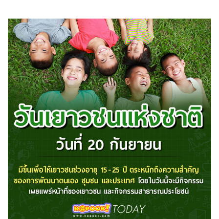
ไตล์
ดูด
วง
ผู้
หญิง
ผู้ชาย
สุขภาพ
ท่อง
เที่ยว
สูตร
อาหาร
ง่ายๆ
ช้อป
ปิ้ง