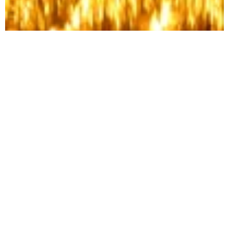
บทความ ข้อคิดคำคม 6 วิธีแห่งการอยู่ร่วมกัน อย่างกลมกลืน
สมานฉันท์
16 สิงหาคม วันสันติภาพไทย