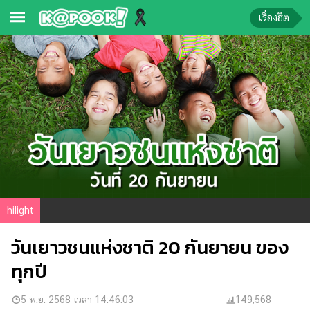
เรื่องฮิต
ข่าว-
ความ
รู้
ข่าว
ข่าว
บันเทิง
ตรวจ
hilight
หวย
วันเยาวชนแห่งชาติ 20 กันยายน ของ
ผล
บอล
ทุกปี
สด
การ
5 พ.ย. 2568 เวลา 14:46:03
149,568