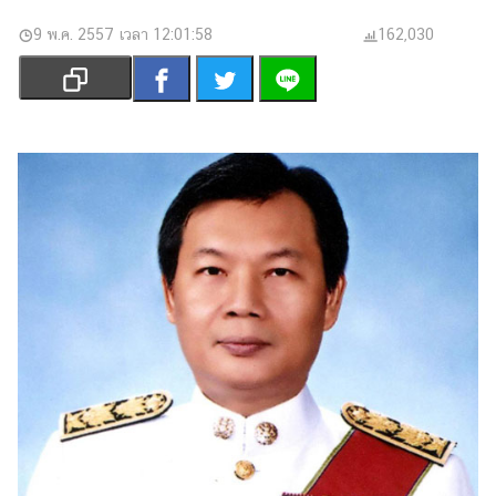
เงิน
9 พ.ค. 2557 เวลา 12:01:58
162,030
การ
ศึกษา
บันเทิง
รูปภาพ
ดู
หนัง
Music
Station
ละคร
บันเทิง
เกาหลี
ไลฟ์