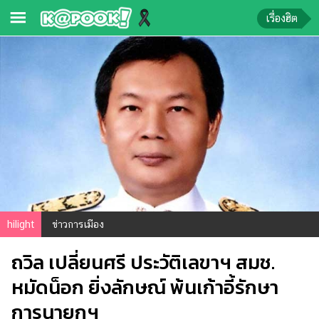
เรื่องฮิต
ข่าว-
ความ
รู้
ข่าว
ข่าว
บันเทิง
ตรวจ
หวย
hilight
ข่าวการเมือง
ผล
ถวิล เปลี่ยนศรี ประวัติเลขาฯ สมช.
บอล
สด
หมัดน็อก ยิ่งลักษณ์ พ้นเก้าอี้รักษา
การนายกฯ
การ