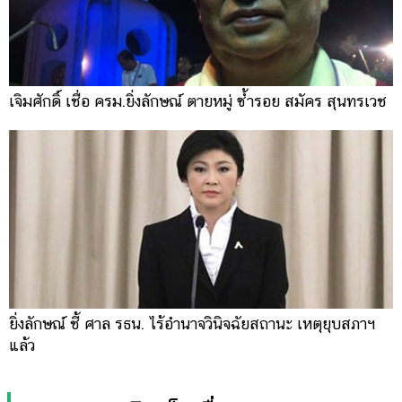
เจิมศักดิ์ เชื่อ ครม.ยิ่งลักษณ์ ตายหมู่ ซ้ำรอย สมัคร สุนทรเวช
ยิ่งลักษณ์ ชี้ ศาล รธน. ไร้อำนาจวินิจฉัยสถานะ เหตุยุบสภาฯ
แล้ว