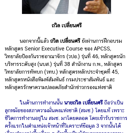
ออนไลน์
ติดต่อ
โฆษณา
ถวิล เปลี่ยนศรี
แจ้ง
ปัญหา
นอกจากนี้แล้ว
ถวิล เปลี่ยนศรี
ยังผ่านการฝึกอบรม
หลักสูตร Senior Executive Course ของ APCSS,
ร่วม
งาน
วิทยาลัยป้องกันราชอาณาจักร (วปอ.) รุ่นที่ 46, หลักสูตรนัก
กับ
บริหารระดับสูง (นบส.) รุ่นที่ 38 สำนักงาน ก.พ., หลักสูตร
เรา
วิทยาลัยการทัพบก (วทบ.) หลักสูตรหลักประจำชุดที่ 45,
หลักสูตรหนังสือพิมพ์สัมพันธ์ กรมประชาสัมพันธ์ และ
หลักสูตรรักษาความปลอดภัยสำนักข่าวกรองแห่งชาติ
ในด้านการทำงานนั้น
นายถวิล เปลี่ยนศรี
ถือว่าเป็น
ลูกหม้อของสภาความมั่นคงแห่งชาติ (สมช.) โดยแท้ เพราะ
ชีวิตการทำงานอยู่ใน สมช. มาโดยตลอด โดยเข้ารับราชการ
ครั้งแรกในตำแหน่งเจ้าหน้าที่วิเคราะห์ข้อมูล 3 จากนั้นได้