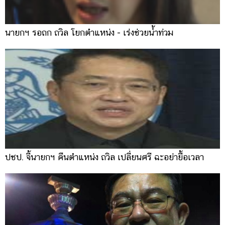
นายกฯ รอถก ถวิล โยกตำแหน่ง - เร่งช่วยน้ำท่วม
ปชป. จี้นายกฯ คืนตำแหน่ง ถวิล เปลี่ยนศรี ฉะอย่ายื้อเวลา