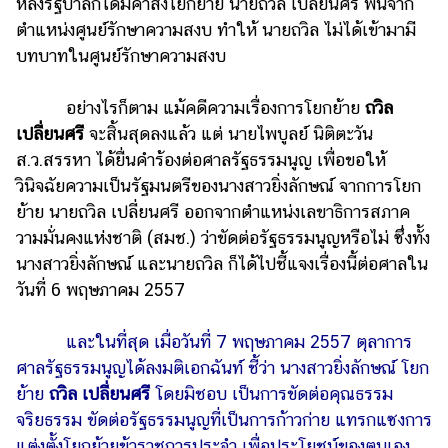
หลังรัฐบาลก็ได้มีคำสั่งโยกย้าย นายถวิล เปลี่ยนศรี พ้นจาก
ตำแหน่งศูนย์รักษาความสงบ ทำให้ นายถวิล ไม่ได้เข้ามามี
บทบาทในศูนย์รักษาความสงบ
อย่างไรก็ตาม แม้คดีความเรื่องการโยกย้าย
ถวิล
เปลี่ยนศรี
จะสิ้นสุดลงแล้ว แต่ นายไพบูลย์ นิติตะวัน
ส.ว.สรรหา ได้ยื่นคำร้องต่อศาลรัฐธรรมนูญ เพื่อขอให้
วินิจฉัยความเป็นรัฐมนตรีของนางสาวยิ่งลักษณ์ จากการโยก
ย้าย นายถวิล เปลี่ยนศรี ออกจากตำแหน่งเลขาธิการสภาค
วามมั่นคงแห่งชาติ (สมช.) ว่าขัดต่อรัฐธรรมนูญหรือไม่ ซึ่งทั้ง
นางสาวยิ่งลักษณ์ และนายถวิล ก็ได้ไปชี้แจงเรื่องนี้ต่อศาลใน
วันที่ 6 พฤษภาคม 2557
และในที่สุด เมื่อวันที่ 7 พฤษภาคม 2557 ตุลาการ
ศาลรัฐธรรมนูญได้ลงมติเอกฉันท์ ชี้ว่า นางสาวยิ่งลักษณ์ โยก
ย้าย
ถวิล เปลี่ยนศรี
โดยมิชอบ เป็นการขัดต่อคุณธรรม
จริยธรรม ขัดต่อรัฐธรรมนูญที่เป็นการก้าวก่าย แทรกแซงการ
แต่งตั้งโยกย้ายข้าราชการประจำ เพื่อประโยชน์ของตนเอง