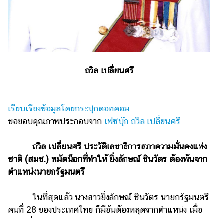
ไตล์
ดูด
วง
ผู้
หญิง
ถวิล เปลี่ยนศรี
ผู้ชาย
สุขภาพ
เรียบเรียงข้อมูลโดยกระปุกดอทคอม
ขอขอบคุณภาพประกอบจาก
เฟซบุ๊ก ถวิล เปลี่ยนศรี
ท่อง
เที่ยว
ถวิล เปลี่ยนศรี ประวัติเลขาธิการสภาความมั่นคงแห่ง
สูตร
ชาติ (สมช.) หมัดน็อกที่ทำให้ ยิ่งลักษณ์ ชินวัตร ต้องพ้นจาก
อาหาร
ตำแหน่งนายกรัฐมนตรี
ง่ายๆ
ช้อป
ในที่สุดแล้ว นางสาวยิ่งลักษณ์ ชินวัตร นายกรัฐมนตรี
ปิ้ง
คนที่ 28 ของประเทศไทย ก็มีอันต้องหลุดจากตำแหน่ง เมื่อ