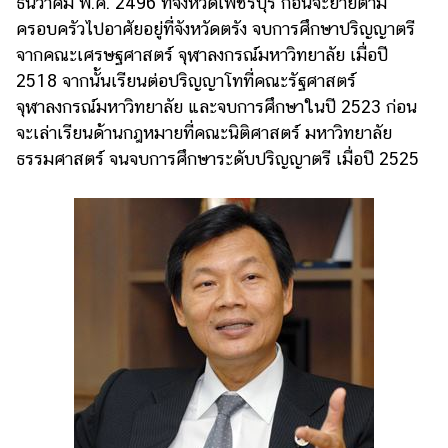
ธันวาคม พ.ศ. 2496 ที่จังหวัดเพชรบุรี ก่อนจะย้ายตาม
แต่งงาน
ครอบครัวไปอาศัยอยู่ที่จังหวัดตรัง จบการศึกษาปริญญาตรี
แม่
จากคณะเศรษฐศาสตร์ จุฬาลงกรณ์มหาวิทยาลัย เมื่อปี
และ
2518 จากนั้นเรียนต่อปริญญาโทที่คณะรัฐศาสตร์
เด็ก
จุฬาลงกรณ์มหาวิทยาลัย และจบการศึกษาในปี 2523 ก่อน
จะเล่าเรียนด้านกฎหมายที่คณะนิติศาสตร์ มหาวิทยาลัย
สัตว์
เลี้ยง
ธรรมศาสตร์ จนจบการศึกษาระดับปริญญาตรี เมื่อปี 2525
Infographic
บริการ
แอปฯ
กระปุก
คอร์ส
ออนไลน์
เรียน
เลข