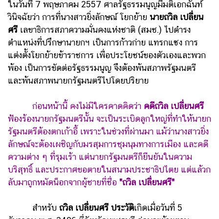
ในวันที่ 7 พฤษภาคม 2557 ศาลรัฐธรรมนูญมีมติเอกฉันท์
รถยนต์
วินิจฉัยว่า การที่นางสาวยิ่งลักษณ์ โยกย้าย
นายถวิล เปลี่ยน
ศรี
เลขาธิการสภาความมั่นคงแห่งชาติ (สมช.) ไปดำรง
บ้าน
ตำแหน่งที่ปรึกษานายกฯ เป็นการก้าวก่าย แทรกแซง การ
และ
การ
แต่งตั้งโยกย้ายข้าราชการ เพื่อประโยชน์ของตัวเองและพวก
ตกแต่ง
พ้อง เป็นการขัดต่อรัฐธรรมนูญ จึงต้องพ้นสภาพรัฐมนตรี
และพ้นสภาพนายกรัฐมนตรีไปโดยปริยาย
มือ
ถือ
ก่อนหน้านี้ คงไม่มีใครคาดคิดว่า
คดี
ถวิล เปลี่ยนศรี
ราคา
ฟ้องร้องนายกรัฐมนตรีนั้น จะเป็นระเบิดลูกใหญ่ที่ทำให้นายก
ทอง
รัฐมนตรีต้องตกเก้าอี้ เพราะในช่วงที่ผ่านมา แม้ว่านางสาวยิ่ง
ราคา
ลักษณ์จะต้องเผชิญกับมรสุมการชุมนุมทางการเมือง และคดี
น้ำมัน
ความต่าง ๆ ที่รุมเร้า แต่นายกรัฐมนตรีก็ยืนยันในความ
บริสุทธิ์ และประกาศขอตายในสนามประชาธิปไตย แต่แล้วก
วา
ลับมาถูกหมัดน็อกจากผู้ชายที่ชื่อ
"ถวิล เปลี่ยนศรี"
ไร
ตี้
สำหรับ
ถวิล เปลี่ยนศรี ประวัติ
เกิดเมื่อวันที่ 5