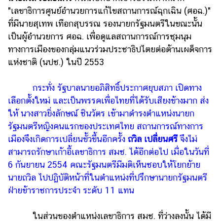
"เลขาธิการศูนย์อำนวยการแก้ไขสถานการณ์ฉุกเฉิน (ศอฉ.)"
ที่มีนายสุเทพ เทือกสุบรรณ รองนายกรัฐมนตรีในขณะนั้น
เป็นผู้อำนวยการ ศอฉ. เพื่อดูแลสถานการณ์การชุมนุม
ทางการเมืองของกลุ่มแนวร่วมประชาธิปไตยต่อต้านเผด็จการ
แห่งชาติ (นปช.) ในปี 2553
กระทั่ง รัฐบาลนายอภิสิทธิ์ประกาศยุบสภา เปิดทาง
เลือกตั้งใหม่ และเป็นพรรคเพื่อไทยที่ได้รับเสียงข้างมาก ส่ง
ให้ นางสาวยิ่งลักษณ์ ชินวัตร เข้ามาดำรงตำแหน่งนายก
รัฐมนตรีหญิงคนแรกของประเทศไทย สถานการณ์ทางการ
เมืองจึงเกิดการเปลี่ยนขั้วขึ้นอีกครั้ง
ถวิล เปลี่ยนศรี
จึงไม่
สามารถรักษาเก้าอี้เลขาธิการ สมช. ได้อีกต่อไป เมื่อในวันที่
6 กันยายน 2554 คณะรัฐมนตรีมีมติเห็นชอบให้โยกย้าย
นายถวิล ไปปฏิบัติหน้าที่ในตำแหน่งที่ปรึกษานายกรัฐมนตรี
ฝ่ายข้าราชการประจำ ระดับ 11 แทน
ในส่วนของตำแหน่งเลขาธิการ สมช. ที่ว่างลงนั้น ได้มี